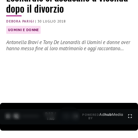
dopo il divorzio
DEBORA PARIGI
|
30 LUGLIO 2018
UOMINI E DONNE
Antonella Bravi e Tony De Leonardis di Uomini e donne over
hanno messo fine al loro matrimonio e oggi raccontano…
0:12 /
Ad
hub
Media
POWERED
1
/
2
1:40
BY