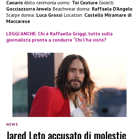
Canaris
Abito cerimonia uomo:
Toi Couture
Gioielli:
Gocciazzurra Jewels
Beachwear donna:
Raffaela D’Angelo
Scarpe donna:
Luca Grossi
Location:
Castello Miramare di
Maccarese
LEGGI ANCHE: Chi è Raffaella Griggi, tutto sulla
giornalista pronta a condurre “Chi l’ha visto?
NEWS
Jared Leto accusato di molestie