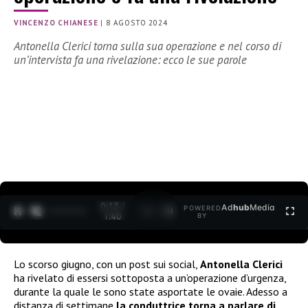
VINCENZO CHIANESE
|
8 AGOSTO 2024
Antonella Clerici torna sulla sua operazione e nel corso di
un’intervista fa una rivelazione: ecco le sue parole
0:15 /
Ad
hub
Media
POWERED
1
/
2
1:40
BY
Lo scorso giugno, con un post sui social,
Antonella Clerici
ha rivelato di essersi sottoposta a un’operazione d’urgenza,
durante la quale le sono state asportate le ovaie. Adesso a
distanza di settimane
la conduttrice torna a parlare di