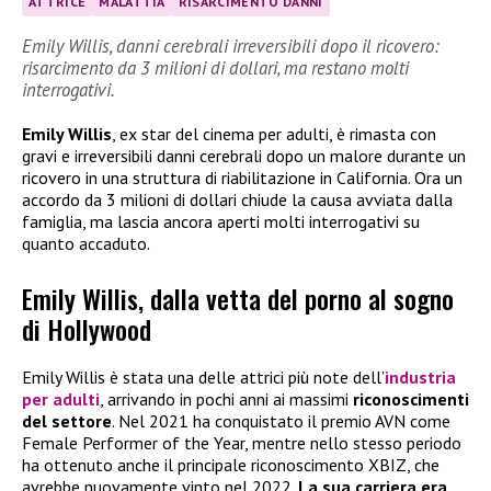
ATTRICE
MALATTIA
RISARCIMENTO DANNI
Emily Willis, danni cerebrali irreversibili dopo il ricovero:
risarcimento da 3 milioni di dollari, ma restano molti
interrogativi.
Emily Willis
, ex star del cinema per adulti, è rimasta con
gravi e irreversibili danni cerebrali dopo un malore durante un
ricovero in una struttura di riabilitazione in California. Ora un
accordo da 3 milioni di dollari chiude la causa avviata dalla
famiglia, ma lascia ancora aperti molti interrogativi su
quanto accaduto.
Emily Willis, dalla vetta del porno al sogno
di Hollywood
Emily Willis è stata una delle attrici più note dell’
industria
per adulti
, arrivando in pochi anni ai massimi
riconoscimenti
del settore
. Nel 2021 ha conquistato il premio AVN come
Female Performer of the Year, mentre nello stesso periodo
ha ottenuto anche il principale riconoscimento XBIZ, che
avrebbe nuovamente vinto nel 2022.
La sua carriera era