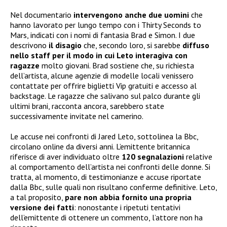
Nel documentario
intervengono anche due uomini
che
hanno lavorato per lungo tempo con i Thirty Seconds to
Mars, indicati con i nomi di fantasia Brad e Simon. I due
descrivono
il disagio
che, secondo loro, si sarebbe
diffuso
nello staff per il modo in cui Leto interagiva con
ragazze
molto giovani. Brad sostiene che, su richiesta
dell’artista, alcune agenzie di modelle locali venissero
contattate per offrire biglietti Vip gratuiti e accesso al
backstage. Le ragazze che salivano sul palco durante gli
ultimi brani, racconta ancora, sarebbero state
successivamente invitate nel camerino.
Le accuse nei confronti di Jared Leto, sottolinea la Bbc,
circolano online da diversi anni. L’emittente britannica
riferisce di aver individuato oltre
120 segnalazioni
relative
al comportamento dell’artista nei confronti delle donne. Si
tratta, al momento, di testimonianze e accuse riportate
dalla Bbc, sulle quali non risultano conferme definitive. Leto,
a tal proposito,
pare non abbia
fornito una propria
versione dei fatti
: nonostante i ripetuti tentativi
dell’emittente di ottenere un commento, l’attore non ha