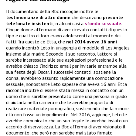
Il documentario della Bbc raccoglie inoltre le
testimonianze di altre donne
che descrivono
presunte
telefonate insistenti
, in alcuni casi a
sfondo sessuale
.
Cinque donne affermano di aver ricevuto contatti di questo
tipo e quattro di loro erano adolescenti al momento dei
fatti. Tra queste c’è Etta, che
nel 2014 aveva 16 anni
quando incontrò Leto in un’agenzia di modelle di Los Angeles
insieme alla madre. Secondo il suo racconto, l’attore si
sarebbe interessato alle sue aspirazioni professionali e le
avrebbe chiesto l’indirizzo email per invitarle entrambe alla
sua festa degli Oscar. I successivi contatti, sostiene la
donna, avrebbero assunto rapidamente una connotazione
sessuale, nonostante Leto sapesse che aveva 16 anni. Etta
racconta inoltre di essere stata messa in contatto con un
uomo che si sarebbe presentato come una persona in grado
di aiutarla nella carriera e che le avrebbe proposto di
realizzare materiale pornografico, sostenendo che la minore
età non fosse un impedimento. Nel 2016, aggiunge, Leto le
avrebbe comunicato che un suo legale le avrebbe inviato un
accordo di riservatezza. La Bbc afferma di aver visionato il
documento, che però non sarebbe mai stato firmato.