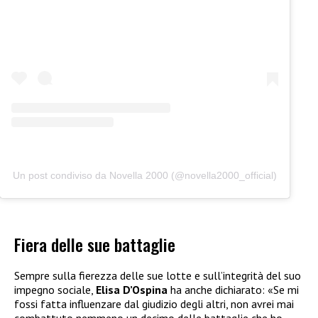
Un post condiviso da Novella 2000 (@novella2000_official)
Fiera delle sue battaglie
Sempre sulla fierezza delle sue lotte e sull’integrità del suo
impegno sociale,
Elisa D’Ospina
ha anche dichiarato: «Se mi
fossi fatta influenzare dal giudizio degli altri, non avrei mai
combattuto nemmeno un decimo delle battaglie che ho