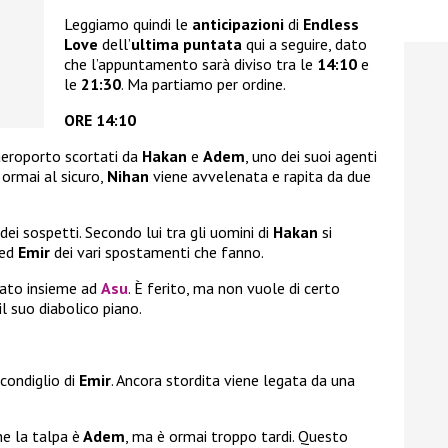
Leggiamo quindi le
anticipazioni
di
Endless
Love
dell’
ultima puntata
qui a seguire, dato
che l’appuntamento sarà diviso tra le
14:10
e
le
21:30
. Ma partiamo per ordine.
ORE 14:10
aeroporto scortati da
Hakan
e
Adem
, uno dei suoi agenti
 ormai al sicuro,
Nihan
viene avvelenata e rapita da due
dei sospetti. Secondo lui tra gli uomini di
Hakan
si
ed
Emir
dei vari spostamenti che fanno.
nato insieme ad
Asu
. È ferito, ma non vuole di certo
il suo diabolico piano.
condiglio di
Emir
. Ancora stordita viene legata da una
e la talpa è
Adem
, ma è ormai troppo tardi. Questo