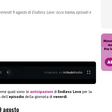
venerdì 9 agosto di Endless Love: ecco trama, episodi e
Ad
hub
Media
/
2
POWERED BY
ieme quali sono le
anticipazioni
di
Endless Love
per la
a
dell’
episodio
della giornata di
venerdì
.
 9 agosto