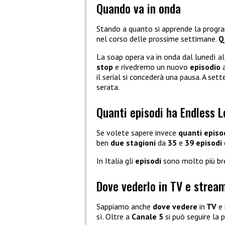
Quando va in onda
Stando a quanto si apprende la prog
nel corso delle prossime settimane.
Q
La soap opera va in onda dal lunedì al
stop
e rivedremo un nuovo
episodio
a
il serial si concederà una pausa. A set
serata.
Quanti episodi ha Endless L
Se volete sapere invece
quanti
episod
ben
due stagioni
da
35
e
39
episodi
In Italia gli
episodi
sono molto più bre
Dove vederlo in TV e strea
Sappiamo anche
dove vedere
in
TV
e 
sì. Oltre a
Canale 5
si può seguire la 