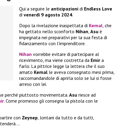
Qui a seguire le
anticipazioni
di
Endless Love
di
venerdì 9 agosto 2024
.
Dopo la rivelazione inaspettata di
Kemal
, che
ha gettato nello sconforto
Nihan
,
Asu
è
impegnata nei preparativi per la sua festa di
fidanzamento con l’imprenditore.
Nihan
vorrebbe evitare di partecipare al
ricevimento, ma viene costretta da
Emir
a
farlo. La pittrice legge la lettera che il suo
amato
Kemal
le aveva consegnato mesi prima,
raccomandandole di aprirla solo se lui si fosse
arreso con lei.
se perché piuttosto movimentata.
Asu
riesce ad
ir
. Come promesso gli consegna la pistola con le
partire con
Zeynep
, lontani da tutto e da tutti,
ttenderà….