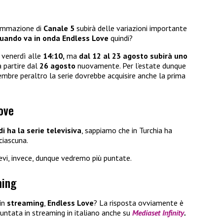
rammazione di
Canale 5
subirà delle variazioni importante
uando va in onda Endless Love
quindi?
 venerdì alle
14:10,
ma
dal 12 al 23 agosto subirà uno
 partire dal
26 agosto
nuovamente. Per l’estate dunque
tembre peraltro la serie dovrebbe acquisire anche la prima
ove
i ha la serie televisiva
, sappiamo che in Turchia ha
ciascuna.
vi, invece, dunque vedremo più puntate.
ming
in
streaming
,
Endless Love
? La risposta ovviamente è
puntata in streaming in italiano anche su
Mediaset Infinity
.