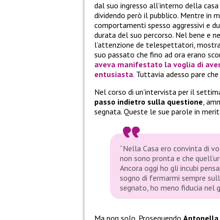
dal suo ingresso all’interno della casa 
dividendo però il pubblico. Mentre in m
comportamenti spesso aggressivi e duri
durata del suo percorso. Nel bene e ne
l’attenzione de telespettatori, mostra
suo passato che fino ad ora erano scon
aveva manifestato la voglia di avere
entusiasta
. Tuttavia adesso pare che
Nel corso di un’intervista per il setti
passo indietro sulla questione
, am
segnata. Queste le sue parole in merit
“Nella Casa ero convinta di vo
non sono pronta e che quell’ur
Ancora oggi ho gli incubi pensa
sogno di fermarmi sempre sull’o
segnato, ho meno fiducia nel 
Ma non solo. Proseguendo
Antonella 