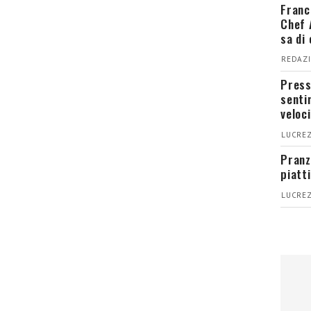
Franc
Chef 
sa di
REDAZI
Press
senti
veloci
LUCREZ
Pranz
piatt
LUCREZ