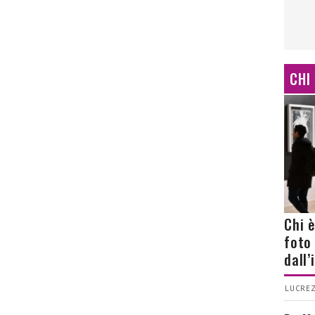
CHI
Chi 
foto
dall
LUCREZ