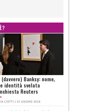
 È?
è (davvero) Banksy: nome,
 e identità svelata
’inchiesta Reuters
IA CIOTTI | 13 GIUGNO 2026