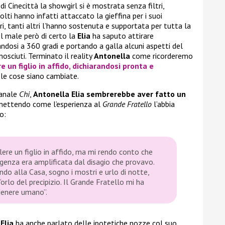
di Cinecittà la showgirl si è mostrata senza filtri,
olti hanno infatti attaccato la gieffina per i suoi
, tanti altri l’hanno sostenuta e supportata per tutta la
l male però di certo la
Elia
ha saputo attirare
ndosi a 360 gradi e portando a galla alcuni aspetti del
osciuti. Terminato il reality
Antonella
come ricorderemo
 un figlio in affido
, dichiarandosi pronta e
 le cose siano cambiate.
manale
Chi
,
Antonella Elia sembrerebbe aver fatto un
mettendo come l’esperienza al
Grande Fratello
l’abbia
o:
lere un figlio in affido, ma mi rendo conto che
genza era amplificata dal disagio che provavo.
ndo alla Casa, sogno i mostri e urlo di notte,
rlo del precipizio. Il Grande Fratello mi ha
genere umano”.
Elia
ha anche parlato delle ipotetiche nozze col suo