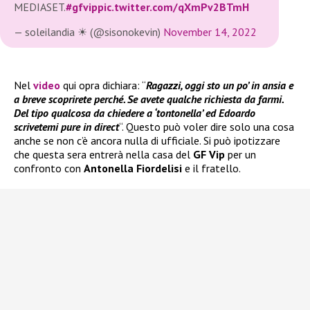
MEDIASET.
#gfvip
pic.twitter.com/qXmPv2BTmH
— soleilandia ☀ (@sisonokevin)
November 14, 2022
Nel
video
qui opra dichiara: “
Ragazzi, oggi sto un po’ in ansia e
a breve scoprirete perché. Se avete qualche richiesta da farmi.
Del tipo qualcosa da chiedere a ‘tontonella’ ed Edoardo
scrivetemi pure in direct
“. Questo può voler dire solo una cosa
anche se non c’è ancora nulla di ufficiale. Si può ipotizzare
che questa sera entrerà nella casa del
GF Vip
per un
confronto con
Antonella Fiordelisi
e il fratello.