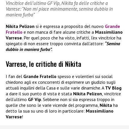
Vincitrice dell’ultimo GF Vip, Nikita fa delle critiche a
Varrese: “Non mi piace minimamente, semina dubbio in
maniera furba”
Nikita Pelizon
si è espressa a proposito del nuovo
Grande
Fratello
e non manca di fare alcune critiche a
Massimiliano
Varrese
. Per quel poco che ha visto, infatti, l’ex vincitrice ha
spiegato di non essere troppo convinta dall’attore:
“Semina
dubbio in maniera furba”.
Varrese, le critiche di Nikita
I fan del
Grande Fratello
spesso e volentieri sui social
chiedono agli ex concorrenti di esprimere un giudizio sugli
attuali inquilini della Casa e sulle varie dinamiche. A
TV Blog
a dare il suo punto di vista è stata
Nikita Pelizon
, vincitrice
dell’ultimo
GF Vip
. Sebbene non si sia espressa troppo in
quelle che sono le varie vicende del programma,
Nikita
ha
detto la sua su uno di loro in particolare:
Massimiliano
Varrese
!