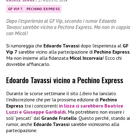
ANDREA SANNA
|
17 AGOSTO 2024
GF VIP 7
PECHINO EXPRESS
Dopo l’esperienza al GF Vip, secondo i rumor Edoardo
Tavassi sarebbe vicino a Pechino Express. Ma non in coppia
con Micol!
Si rumoreggia che
Edoardo Tavassi
dopo l’esperienza al
GF
Vip 7
sarebbe vicino alla partecipazione di
Pechino Express
.
Ma non insieme alla fidanzata
Micol Incorvaia
! Ecco chi
dovrebbe affiancarlo.
Edoardo Tavassi vicino a Pechino Express
Durante le scorse settimane il sito
Libero
ha lanciato
l’indiscrezione che per la prossima edizione di
Pechino
Express
tra i concorrenti
in lizza ci sarebbero
Beatrice
Luzzi
e
Giuseppe Garibaldi
.
Ma potrebbero non essere i
soli “pescati” dal
Grande Fratello
. Questo perché, stando ai
rumor, anche
Edoardo Tavassi
sarebbe vicinissimo alla
partecipazione.