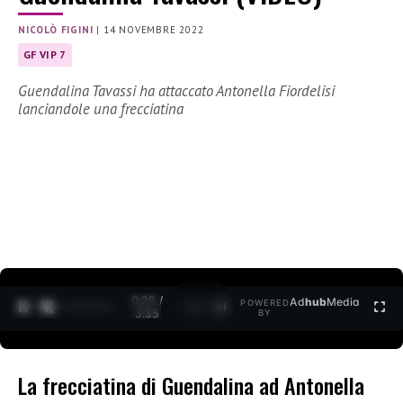
NICOLÒ FIGINI
|
14 NOVEMBRE 2022
GF VIP 7
Guendalina Tavassi ha attaccato Antonella Fiordelisi
lanciandole una frecciatina
0:30 /
Ad
hub
Media
POWERED
1
/
2
3:35
BY
La frecciatina di Guendalina ad Antonella