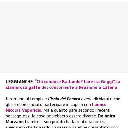
LEGGI ANCHE:
“Chi conduce Ballando? Loretta Goggi”, la
clamorosa gaffe del concorrente a Reazione a Catena
Il romano ai tempi de
L’Isola dei Famosi
aveva dichiarato che
gli sarebbe piaciuto partecipare in coppia con
l’amico
Nicolas Vaporidis.
Ma a quanto pare secondo i recenti
pettegolezzi le cose potrebbero essere diverse.
Deianira
Marzano
tramite il suo profilo ha lanciato la notizia,
spiegando che
Edoardo Tavassi
si sarebbe presentato con