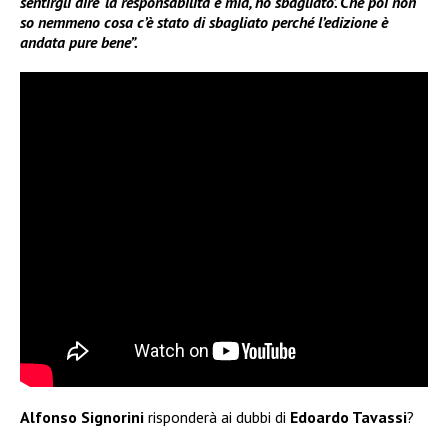
sentirgli dire ‘la responsabilità è mia, ho sbagliato’. Che poi non
so nemmeno cosa c’è stato di sbagliato perché l’edizione è
andata pure bene”.
Alfonso Signorini
risponderà ai dubbi di
Edoardo Tavassi
?