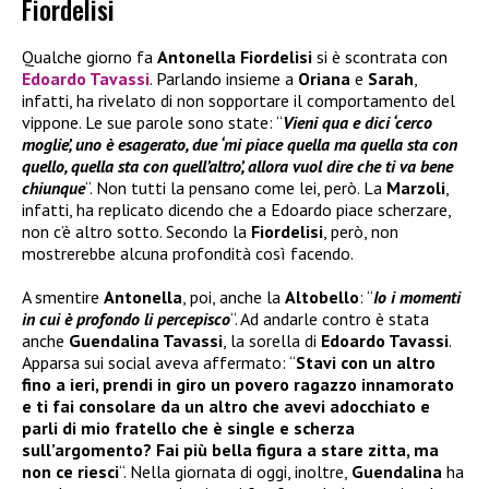
Fiordelisi
Qualche giorno fa
Antonella Fiordelisi
si è scontrata con
Edoardo Tavassi
. Parlando insieme a
Oriana
e
Sarah
,
infatti, ha rivelato di non sopportare il comportamento del
vippone. Le sue parole sono state: “
Vieni qua e dici ‘cerco
moglie’, uno è esagerato, due ‘mi piace quella ma quella sta con
quello, quella sta con quell’altro’, allora vuol dire che ti va bene
chiunque
“. Non tutti la pensano come lei, però. La
Marzoli
,
infatti, ha replicato dicendo che a Edoardo piace scherzare,
non c’è altro sotto. Secondo la
Fiordelisi
, però, non
mostrerebbe alcuna profondità così facendo.
A smentire
Antonella
, poi, anche la
Altobello
: “
Io i momenti
in cui è profondo li percepisco
“. Ad andarle contro è stata
anche
Guendalina Tavassi
, la sorella di
Edoardo Tavassi
.
Apparsa sui social aveva affermato: “
Stavi con un altro
fino a ieri, prendi in giro un povero ragazzo innamorato
e ti fai consolare da un altro che avevi adocchiato e
parli di mio fratello che è single e scherza
sull’argomento? Fai più bella figura a stare zitta, ma
non ce riesci
“. Nella giornata di oggi, inoltre,
Guendalina
ha