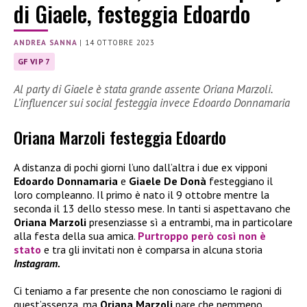
di Giaele, festeggia Edoardo
ANDREA SANNA
|
14 OTTOBRE 2023
GF VIP 7
Al party di Giaele è stata grande assente Oriana Marzoli.
L’influencer sui social festeggia invece Edoardo Donnamaria
Oriana Marzoli festeggia Edoardo
A distanza di pochi giorni l’uno dall’altra i due ex vipponi
Edoardo Donnamaria
e
Giaele De Donà
festeggiano il
loro compleanno. Il primo è nato il 9 ottobre mentre la
seconda il 13 dello stesso mese. In tanti si aspettavano che
Oriana Marzoli
presenziasse sì a entrambi, ma in particolare
alla festa della sua amica.
Purtroppo però così non è
stato
e tra gli invitati non è comparsa in alcuna storia
Instagram.
Ci teniamo a far presente che non conosciamo le ragioni di
quest’assenza, ma
Oriana Marzoli
pare che nemmeno