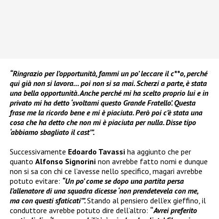
“Ringrazio per l’opportunità, fammi un po’ leccare il c**o, perché
qui già non si lavora… poi non si sa mai. Scherzi a parte, è stata
una bella opportunità. Anche perché mi ha scelto proprio lui e in
privato mi ha detto ‘svoltami questo Grande Fratello’. Questa
frase me la ricordo bene e mi è piaciuta. Però poi c’è stata una
cosa che ha detto che non mi è piaciuta per nulla. Disse tipo
‘abbiamo sbagliato il cast’”.
Successivamente
Edoardo Tavassi
ha aggiunto che per
quanto
Alfonso Signorini
non avrebbe fatto nomi e dunque
non si sa con chi ce l’avesse nello specifico, magari avrebbe
potuto evitare:
“Un po’ come se dopo una partita persa
l’allenatore di una squadra dicesse ‘non prendetevela con me,
ma con questi sfaticati’”.
Stando al pensiero dell’ex gieffino, il
conduttore avrebbe potuto dire dell’altro:
“
Avrei preferito