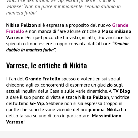
Vincitrice dell’ultimo GF Vip, Nikita fa delle critiche a
Varrese: “Non mi piace minimamente, semina dubbio in
maniera furba”
Nikita Pelizon
si è espressa a proposito del nuovo
Grande
Fratello
e non manca di fare alcune critiche a
Massimiliano
Varrese
. Per quel poco che ha visto, infatti, l’ex vincitrice ha
spiegato di non essere troppo convinta dall’attore:
“Semina
dubbio in maniera furba”.
Varrese, le critiche di Nikita
I fan del
Grande Fratello
spesso e volentieri sui social
chiedono agli ex concorrenti di esprimere un giudizio sugli
attuali inquilini della Casa e sulle varie dinamiche. A
TV Blog
a dare il suo punto di vista è stata
Nikita Pelizon
, vincitrice
dell’ultimo
GF Vip
. Sebbene non si sia espressa troppo in
quelle che sono le varie vicende del programma,
Nikita
ha
detto la sua su uno di loro in particolare:
Massimiliano
Varrese
!