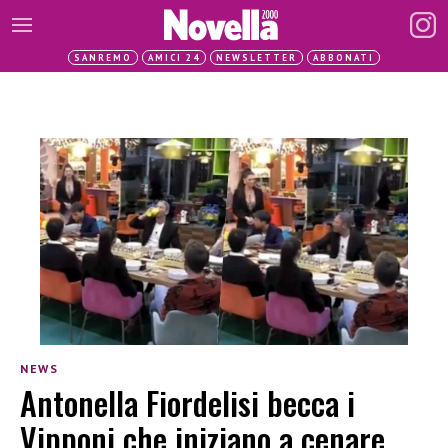
SANREMO
AMICI 24
NEWSLETTER
ABBONATI
NEWS
Antonella Fiordelisi becca i
Vipponi che iniziano a cenare