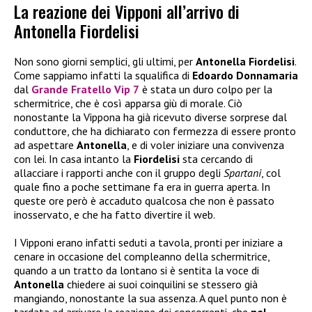
La reazione dei Vipponi all’arrivo di
Antonella Fiordelisi
Non sono giorni semplici, gli ultimi, per
Antonella Fiordelisi
.
Come sappiamo infatti la squalifica di
Edoardo Donnamaria
dal
Grande Fratello Vip 7
è stata un duro colpo per la
schermitrice, che è così apparsa giù di morale. Ciò
nonostante la Vippona ha già ricevuto diverse sorprese dal
conduttore, che ha dichiarato con fermezza di essere pronto
ad aspettare
Antonella
, e di voler iniziare una convivenza
con lei. In casa intanto la
Fiordelisi
sta cercando di
allacciare i rapporti anche con il gruppo degli
Spartani
, col
quale fino a poche settimane fa era in guerra aperta. In
queste ore però è accaduto qualcosa che non è passato
inosservato, e che ha fatto divertire il web.
I Vipponi erano infatti seduti a tavola, pronti per iniziare a
cenare in occasione del compleanno della schermitrice,
quando a un tratto da lontano si è sentita la voce di
Antonella
chiedere ai suoi coinquilini se stessero già
mangiando, nonostante la sua assenza. A quel punto non è