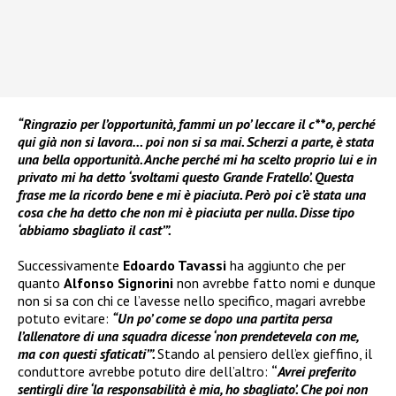
“Ringrazio per l’opportunità, fammi un po’ leccare il c**o, perché
qui già non si lavora… poi non si sa mai. Scherzi a parte, è stata
una bella opportunità. Anche perché mi ha scelto proprio lui e in
privato mi ha detto ‘svoltami questo Grande Fratello’. Questa
frase me la ricordo bene e mi è piaciuta. Però poi c’è stata una
cosa che ha detto che non mi è piaciuta per nulla. Disse tipo
‘abbiamo sbagliato il cast’”.
Successivamente
Edoardo Tavassi
ha aggiunto che per
quanto
Alfonso Signorini
non avrebbe fatto nomi e dunque
non si sa con chi ce l’avesse nello specifico, magari avrebbe
potuto evitare:
“Un po’ come se dopo una partita persa
l’allenatore di una squadra dicesse ‘non prendetevela con me,
ma con questi sfaticati’”.
Stando al pensiero dell’ex gieffino, il
conduttore avrebbe potuto dire dell’altro:
“
Avrei preferito
sentirgli dire ‘la responsabilità è mia, ho sbagliato’. Che poi non