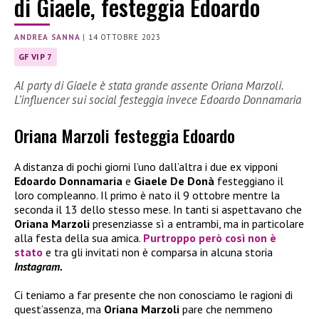
di Giaele, festeggia Edoardo
ANDREA SANNA
|
14 OTTOBRE 2023
GF VIP 7
Al party di Giaele è stata grande assente Oriana Marzoli.
L’influencer sui social festeggia invece Edoardo Donnamaria
Oriana Marzoli festeggia Edoardo
A distanza di pochi giorni l’uno dall’altra i due ex vipponi
Edoardo Donnamaria
e
Giaele De Donà
festeggiano il
loro compleanno. Il primo è nato il 9 ottobre mentre la
seconda il 13 dello stesso mese. In tanti si aspettavano che
Oriana Marzoli
presenziasse sì a entrambi, ma in particolare
alla festa della sua amica.
Purtroppo però così non è
stato
e tra gli invitati non è comparsa in alcuna storia
Instagram.
Ci teniamo a far presente che non conosciamo le ragioni di
quest’assenza, ma
Oriana Marzoli
pare che nemmeno