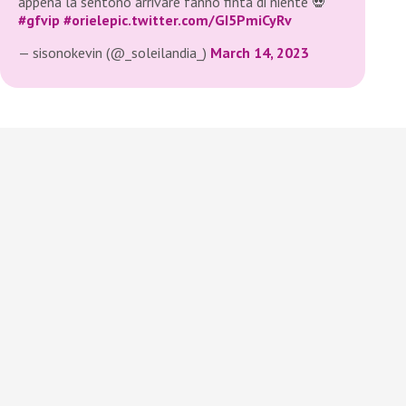
appena la sentono arrivare fanno finta di niente 💀
#gfvip
#oriele
pic.twitter.com/GI5PmiCyRv
— sisonokevin (@_soleilandia_)
March 14, 2023