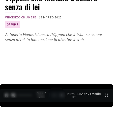
senza di lei
VINCENZO CHIANESE
|
15 MARZO 2023
GF VIP 7
Antonella Fiordelisi becca i Vipponi che iniziano a cenare
senza di lei: la loro reazione fa divertire il web.
0:28 /
Ad
hub
Media
POWERED
1
/
2
3:35
BY