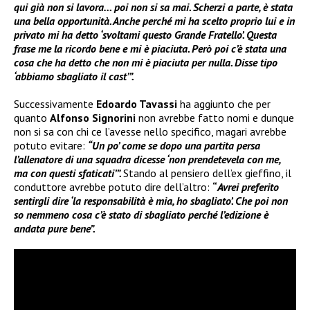
qui già non si lavora… poi non si sa mai. Scherzi a parte, è stata
una bella opportunità. Anche perché mi ha scelto proprio lui e in
privato mi ha detto ‘svoltami questo Grande Fratello’. Questa
frase me la ricordo bene e mi è piaciuta. Però poi c’è stata una
cosa che ha detto che non mi è piaciuta per nulla. Disse tipo
‘abbiamo sbagliato il cast’”.
Successivamente
Edoardo Tavassi
ha aggiunto che per
quanto
Alfonso Signorini
non avrebbe fatto nomi e dunque
non si sa con chi ce l’avesse nello specifico, magari avrebbe
potuto evitare:
“Un po’ come se dopo una partita persa
l’allenatore di una squadra dicesse ‘non prendetevela con me,
ma con questi sfaticati’”.
Stando al pensiero dell’ex gieffino, il
conduttore avrebbe potuto dire dell’altro:
“
Avrei preferito
sentirgli dire ‘la responsabilità è mia, ho sbagliato’. Che poi non
so nemmeno cosa c’è stato di sbagliato perché l’edizione è
andata pure bene”.