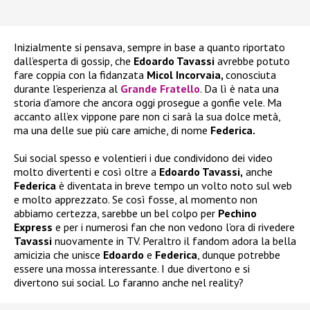
Inizialmente si pensava, sempre in base a quanto riportato
dall’esperta di gossip, che
Edoardo Tavassi
avrebbe potuto
fare coppia con la fidanzata
Micol Incorvaia,
conosciuta
durante l’esperienza al
Grande Fratello
. Da lì è nata una
storia d’amore che ancora oggi prosegue a gonfie vele. Ma
accanto all’ex vippone pare non ci sarà la sua dolce metà,
ma una delle sue più care amiche, di nome
Federica.
Sui social spesso e volentieri i due condividono dei video
molto divertenti e così oltre a
Edoardo Tavassi,
anche
Federica
è diventata in breve tempo un volto noto sul web
e molto apprezzato. Se così fosse, al momento non
abbiamo certezza, sarebbe un bel colpo per
Pechino
Express
e per i numerosi fan che non vedono l’ora di rivedere
Tavassi
nuovamente in TV. Peraltro il fandom adora la bella
amicizia che unisce
Edoardo
e
Federica
, dunque potrebbe
essere una mossa interessante. I due divertono e si
divertono sui social. Lo faranno anche nel reality?