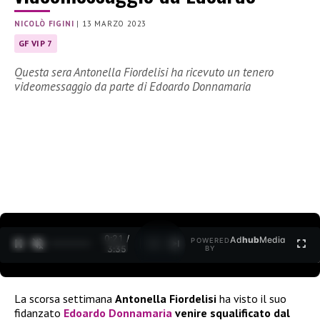
NICOLÒ FIGINI
|
13 MARZO 2023
GF VIP 7
Questa sera Antonella Fiordelisi ha ricevuto un tenero
videomessaggio da parte di Edoardo Donnamaria
0:22 /
Ad
hub
Media
POWERED
1
/
2
3:35
BY
La scorsa settimana
Antonella Fiordelisi
ha visto il suo
fidanzato
Edoardo
Donnamaria
venire squalificato
dal