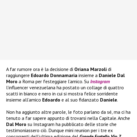
A far rumore ora è la decisione di
Oriana Marzoli
di
raggiungere
Edoardo Donnamaria
insieme a
Daniele Dal
Moro
a Roma per festeggiare l’amico. Su
Instagram
l’influencer venezuelana ha postato un collage di quattro
scatti in bianco e nero in cui si mostra felice sorridente
insieme all’amico
Edoardo
e al suo fidanzato
Daniele
.
Non ha aggiunto altre parole, le foto parlano da sé, ma ci ha
tenuto a far sapere appunto di trovarsi nella Capitale. Anche
Dal Moro
su Instagram ha pubblicato delle storie che
testimoniassero ciò. Dunque mini reunion per i tre ex
concorrenti dell’ultima edizione del
Grande Fratello Vip 7.