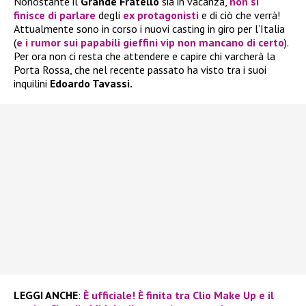
Nonostante il
Grande Fratello
sia in vacanza,
non si
finisce di parlare
degli
ex protagonisti
e di ciò che verrà!
Attualmente sono in corso i nuovi casting in giro per l’Italia
(
e i rumor sui papabili gieffini vip non mancano di certo
).
Per ora non ci resta che attendere e capire chi varcherà la
Porta Rossa, che nel recente passato ha visto tra i suoi
inquilini
Edoardo Tavassi.
LEGGI ANCHE
:
È ufficiale! È finita tra Clio Make Up e il