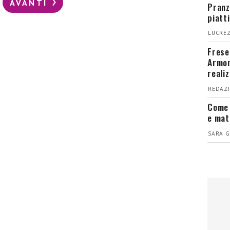
AVANTI
Pranz
piatt
LUCREZ
Fresel
Armon
reali
REDAZI
Come 
e mat
SARA G