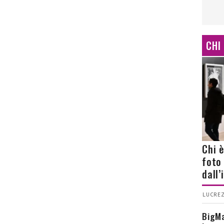
CHI
Chi 
foto
dall
LUCREZ
BigMa