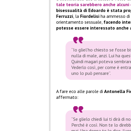
tale teoria sarebbero anche alcuni 
bisessualità di Edoardo è stata pro
Ferruzzi
, la
Fiordelisi
ha ammesso di 
orientamento sessuale,
facendo inte
potesse essere interessato anche 
“Io gliel’ho chiesto se fosse b
nulla di male, anzi. Lui ha que
Quindi magari poteva sembrare 
Vederlo così, per come è entra
uno lo può pensare”.
A fare eco alle parole di
Antonella Fi
affermato:
“Se glielo chiedi lui ti dirà di
Perché è così. Non te lo direb
mai. Una donna te lo dice, l’uo