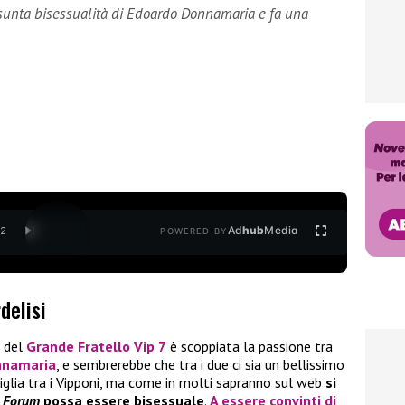
sunta bisessualità di Edoardo Donnamaria e fa una
Ad
hub
Media
/
2
POWERED BY
delisi
a del
Grande Fratello Vip 7
è scoppiata la passione tra
nnamaria
, e sembrerebbe che tra i due ci sia un bellissimo
glia tra i Vipponi, ma come in molti sapranno sul web
si
i
Forum
possa essere bisessuale
.
A essere convinti di