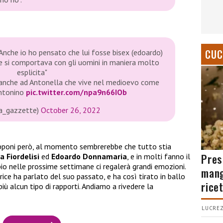
CUC
Anche io ho pensato che lui fosse bisex (edoardo)
 si comportava con gli uomini in maniera molto
esplicita"
o anche ad Antonella che vive nel medioevo come
ntonino
pic.twitter.com/npa9n66IOb
_gazzette)
October 26, 2022
ipponi però, al momento sembrerebbe che tutto stia
Pres
a Fiordelisi
ed
Edoardo Donnamaria
, e in molti fanno il
io nelle prossime settimane ci regalerà grandi emozioni.
mang
rice ha parlato del suo passato, e ha così tirato in ballo
rice
iù alcun tipo di rapporti. Andiamo a rivedere la
LUCREZ