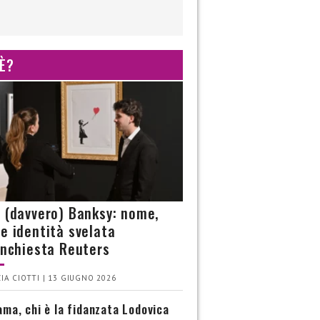
 È?
è (davvero) Banksy: nome,
 e identità svelata
’inchiesta Reuters
IA CIOTTI | 13 GIUGNO 2026
ma, chi è la fidanzata Lodovica