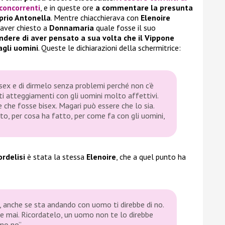
concorrenti
, e in queste ore
a commentare la presunta
prio Antonella
. Mentre chiacchierava con
Elenoire
aver chiesto a
Donnamaria
quale fosse il suo
ndere di aver pensato a sua volta che il Vippone
agli uomini
. Queste le dichiarazioni della schermitrice:
isex e di dirmelo senza problemi perché non c’è
sti atteggiamenti con gli uomini molto affettivi.
che fosse bisex. Magari può essere che lo sia.
to, per cosa ha fatto, per come fa con gli uomini,
ordelisi
è stata la stessa
Elenoire
, che a quel punto ha
 no, anche se sta andando con uomo ti direbbe di no.
be mai. Ricordatelo, un uomo non te lo direbbe
mo no”.