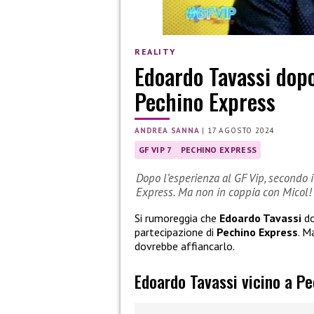
REALITY
Edoardo Tavassi dopo
Pechino Express
ANDREA SANNA
|
17 AGOSTO 2024
GF VIP 7
PECHINO EXPRESS
Dopo l’esperienza al GF Vip, secondo 
Express. Ma non in coppia con Micol!
Si rumoreggia che
Edoardo Tavassi
do
partecipazione di
Pechino Express
. M
dovrebbe affiancarlo.
Edoardo Tavassi vicino a P