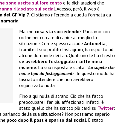
che sono uscite sul loro conto
e le dichiarazioni che
hanno rilasciato sui social
. Adesso, però, il web è
a del GF Vip 7
. Ci stiamo riferendo a quella formata da
nnamaria
.
Ma che
cosa sta succedendo
? Partiamo con
ordine per cercare di capire al meglio la
situazione. Come spesso accade
Antonella
,
tramite il suo profilo Instagram, ha risposto ad
alcune domande dei fan. Qualcuno le ha chiesto
se avrebbero festeggiato i sette mesi
insieme
. La sua risposta è stata: “
Lo sapete che
non è tipo da festeggiamenti
“. In questo modo ha
lasciato intendere che non avrebbero
organizzato nulla.
Fino a qui nulla di strano. Ciò che ha fatto
preoccupare i fan più affezionati, infatti, è
stato quello che ha scritto più tardi su
Twitter
:
se parlando della sua situazione? Non possiamo saperlo
 che
poco dopo il post è sparito dal social
. È stato
: