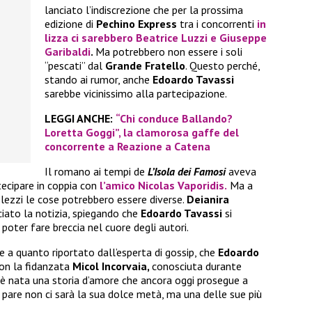
lanciato l’indiscrezione che per la prossima
edizione di
Pechino Express
tra i concorrenti
in
lizza ci sarebbero
Beatrice Luzzi
e
Giuseppe
Garibaldi
.
Ma potrebbero non essere i soli
“pescati” dal
Grande Fratello
. Questo perché,
stando ai rumor, anche
Edoardo Tavassi
sarebbe vicinissimo alla partecipazione.
LEGGI ANCHE:
“Chi conduce Ballando?
Loretta Goggi”, la clamorosa gaffe del
concorrente a Reazione a Catena
Il romano ai tempi de
L’Isola dei Famosi
aveva
tecipare in coppia con
l’amico
Nicolas Vaporidis.
Ma a
lezzi le cose potrebbero essere diverse.
Deianira
ciato la notizia, spiegando che
Edoardo Tavassi
si
poter fare breccia nel cuore degli autori.
e a quanto riportato dall’esperta di gossip, che
Edoardo
on la fidanzata
Micol Incorvaia,
conosciuta durante
ì è nata una storia d’amore che ancora oggi prosegue a
 pare non ci sarà la sua dolce metà, ma una delle sue più