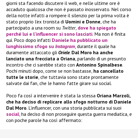
giorni sta facendo discutere il web, e nelle ultime ore è
accaduto qualcosa che non è passato inosservato. Nel corso
della notte infatti a rompere il silenzio per la prima volta è
stato proprio l’ex tronista di
Uomini e Donne
, che ha
partecipato a una room su
Twitter
,
dove ha spiegato
perché lui e l’influencer si sono lasciati
. Ma non è finita
qui. Poco dopo infatti
Daniele
ha pubblicato un
lunghissimo sfogo su
Instagram
, durante il quale ha
duramente attaccato gli
Oriele
.
Dal Moro ha anche
lanciato una frecciata a Oriana
, parlando di un presunto
incontro che ci sarebbe stato con
Antonino Spinalbese
.
Pochi minuti dopo, come se non bastasse,
ha cancellato
tutte le storie
, che tuttavia sono state prontamente
salvate dai fan, che le hanno fatte girare sui social.
Poco fa così a intervenire è stata la stessa
Oriana Marzoli,
che ha deciso di replicare allo sfogo notturno di Daniele
Dal Moro
. L’influencer, con una storia pubblicata sui suoi
social
, ha deciso di non proseguire questa guerra mediatica, e
con poche parole ha così affermato: