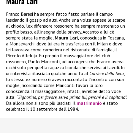
Maura Lari
Franco Baresi ha sempre fatto fatto parlare il campo
lasciando il gossip ad altri. Anche una volta appese le scarpe
al chiodo, l’ex difensore rossonero ha sempre mantenuto un
profilo basso, all’insegna della privacy. Accanto a lui c’è
sempre stata la moglie,
Maura Lari,
conosciuta in Toscana,
a Montevarchi, dove lui era in trasferta con il Milan e dove
lei lavorava come cameriera nel ristornate di famiglia, il
Piccolo Alleluja. Fu proprio il massaggiatore del club
rossonero, Paolo Mariconti, ad accorgersi che Franco aveva
occhi solo per quella ragazza bionda che serviva ai tavoli. In
un’intervista rilasciata qualche anno fa al
Corriere della Sera
,
lo stesso ex numero 6 aveva raccontato l’incontro con sua
moglie, ricordando come Mariconti favorì la loro
conoscenza. Il massaggiatore, infatti, avrebbe detto voce
alta:
“Signorina, per favore, serva prima lui, perché è il capitano”.
Da allora non si sono più lasciati. Il
matrimonio
è stato
celebrato il 10 settembre dell’1984.