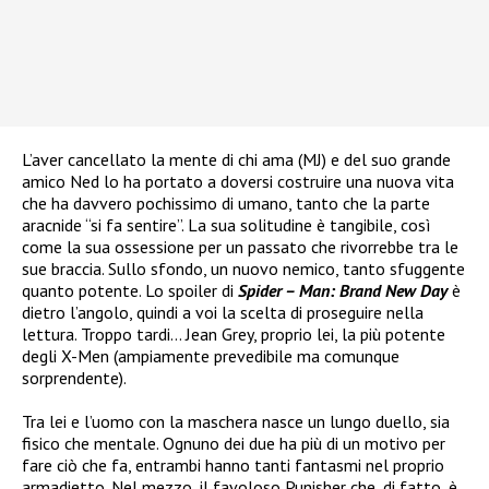
L’aver cancellato la mente di chi ama (MJ) e del suo grande
amico Ned lo ha portato a doversi costruire una nuova vita
che ha davvero pochissimo di umano, tanto che la parte
aracnide “si fa sentire”. La sua solitudine è tangibile, così
come la sua ossessione per un passato che rivorrebbe tra le
sue braccia. Sullo sfondo, un nuovo nemico, tanto sfuggente
quanto potente. Lo spoiler di
Spider – Man: Brand New Day
è
dietro l’angolo, quindi a voi la scelta di proseguire nella
lettura. Troppo tardi… Jean Grey, proprio lei, la più potente
degli X-Men (ampiamente prevedibile ma comunque
sorprendente).
Tra lei e l’uomo con la maschera nasce un lungo duello, sia
fisico che mentale. Ognuno dei due ha più di un motivo per
fare ciò che fa, entrambi hanno tanti fantasmi nel proprio
armadietto. Nel mezzo, il favoloso Punisher che, di fatto, è