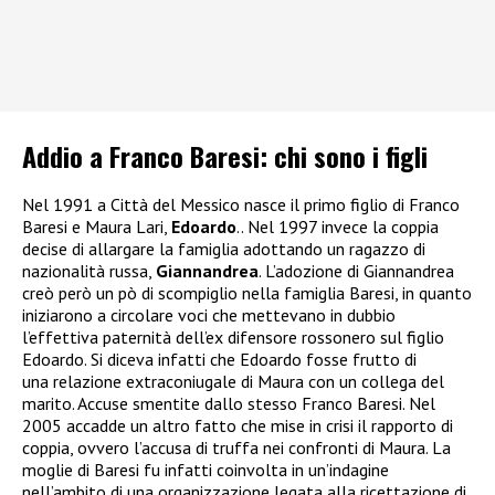
Addio a Franco Baresi: chi sono i figli
Nel 1991 a Città del Messico nasce il primo figlio di Franco
Baresi e Maura Lari,
Edoardo
.. Nel 1997 invece la coppia
decise di allargare la famiglia adottando un ragazzo di
nazionalità russa,
Giannandrea
. L’adozione di Giannandrea
creò però un pò di scompiglio nella famiglia Baresi, in quanto
iniziarono a circolare voci che mettevano in dubbio
l’effettiva paternità dell’ex difensore rossonero sul figlio
Edoardo. Si diceva infatti che Edoardo fosse frutto di
una relazione extraconiugale di Maura con un collega del
marito. Accuse smentite dallo stesso Franco Baresi. Nel
2005 accadde un altro fatto che mise in crisi il rapporto di
coppia, ovvero l’accusa di truffa nei confronti di Maura. La
moglie di Baresi fu infatti coinvolta in un’indagine
nell’ambito di una organizzazione legata alla ricettazione di