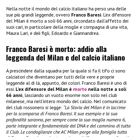
Nella notte il mondo del calcio italiano ha perso una delle
sue più grandi leggende, ovvero
Franco Baresi
. L’ex difensore
del Milan è morto a soli 66 anni, circondato dall’affetto dei
suoi cari, in particolare della moglie e compagna di una vita,
Maura Lari, e deii figli, Edoardo e Giannandrea.
Franco Baresi è morto: addio alla
leggenda del Milan e del calcio italiano
A prescindere dalla squadra per la quale si fa il tifo ci sono
calciatori che diventano per tutti delle vere e proprie
leggende al di là, appunto, dei colori. Franco Baresi è uno di
essi.
L’ex difensore del Milan è
morto
nella notte a soli
66 anni
, lasciando un vuoto enorme non solo nel club
milanese, ma nell’intero mondo del calcio. Nel comunicato
del club rossonero si legge:
“La Storia del Milan è in lacrime
per la scomparsa di Franco Baresi. Il suo esempio e la sua
profondità saranno, per sempre come la sua maglia numero 6,
parte integrante e fondamentale del DNA e del cammino di tutto
il Club. Le condoglianze che AC Milan porge alla famiglia tutta