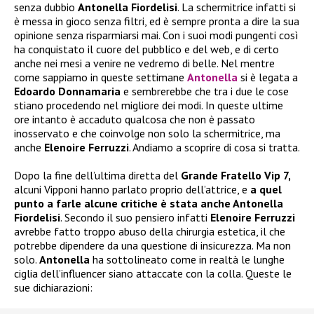
senza dubbio
Antonella Fiordelisi
. La schermitrice infatti si
è messa in gioco senza filtri, ed è sempre pronta a dire la sua
opinione senza risparmiarsi mai. Con i suoi modi pungenti così
ha conquistato il cuore del pubblico e del web, e di certo
anche nei mesi a venire ne vedremo di belle. Nel mentre
come sappiamo in queste settimane
Antonella
si è legata a
Edoardo Donnamaria
e sembrerebbe che tra i due le cose
stiano procedendo nel migliore dei modi. In queste ultime
ore intanto è accaduto qualcosa che non è passato
inosservato e che coinvolge non solo la schermitrice, ma
anche
Elenoire Ferruzzi
. Andiamo a scoprire di cosa si tratta.
Dopo la fine dell’ultima diretta del
Grande Fratello Vip 7,
alcuni Vipponi hanno parlato proprio dell’attrice, e
a quel
punto a farle alcune critiche è stata anche Antonella
Fiordelisi
. Secondo il suo pensiero infatti
Elenoire Ferruzzi
avrebbe fatto troppo abuso della chirurgia estetica, il che
potrebbe dipendere da una questione di insicurezza. Ma non
solo.
Antonella
ha sottolineato come in realtà le lunghe
ciglia dell’influencer siano attaccate con la colla. Queste le
sue dichiarazioni: