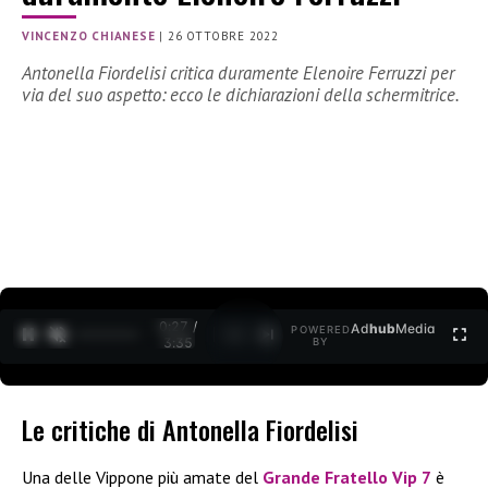
VINCENZO CHIANESE
|
26 OTTOBRE 2022
Antonella Fiordelisi critica duramente Elenoire Ferruzzi per
via del suo aspetto: ecco le dichiarazioni della schermitrice.
0:27 /
Ad
hub
Media
POWERED
1
/
2
3:35
BY
Le critiche di Antonella Fiordelisi
Una delle Vippone più amate del
Grande Fratello Vip 7
è