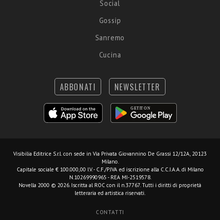
Social
Gossip
Sanremo
Cucina
ABBONATI
NEWSLETTER
Visibilia Editrice S.r.l.
con sede in Via Privata Giovannino De Grassi 12/12A, 20123
Milano.
Capitale sociale € 100.000,00 I.V. - C.F./P.IVA ed iscrizione alla C.C.I.A.A. di Milano
N.10269990965 - REA MI-2519578.
Novella 2000 © 2026. Iscritta al ROC con il n.37767. Tutti i diritti di proprietà
letteraria ed artistica riservati.
CONTATTI