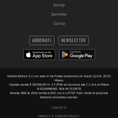
Gossip
Sanremo
Cucina
ABBONATI
NEWSLETTER
Visibilia Editrice S.r.l.
con sede in Via Privata Giovannino De Grassi 12/12A, 20123
Milano.
Capitale sociale € 100.000,00 I.V. - C.F./P.IVA ed iscrizione alla C.C.I.A.A. di Milano
N.10269990965 - REA MI-2519578.
Novella 2000 © 2026. Iscritta al ROC con il n.37767. Tutti i diritti di proprietà
letteraria ed artistica riservati.
CONTATTI
PRIVACY E COOKIES POLICY