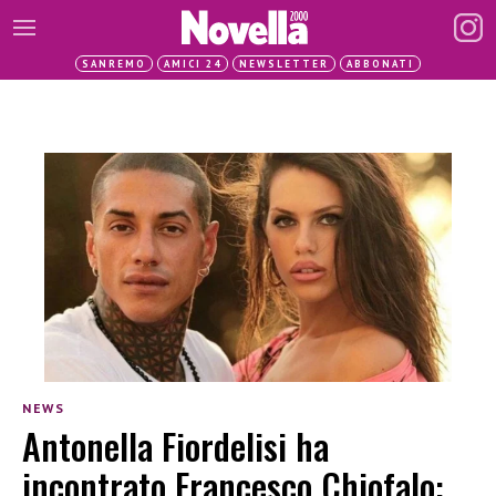
SANREMO
AMICI 24
NEWSLETTER
ABBONATI
NEWS
Antonella Fiordelisi ha
incontrato Francesco Chiofalo: