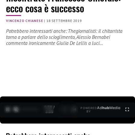
ecco cosa è successo
VINCENZO CHIANESE
|
18 SETTEMBRE 2019
Potrebbero interessarti anche: Thegiornalisti: il chitarrista
torna a parlare dello scioglimento, Alessio Bernabei
commenta ironicamente Giulia De Lellis a luci…
0:28 /
Ad
hub
Media
POWERED
1
/
2
3:35
BY