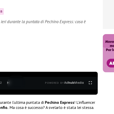
SS
 ieri durante la puntata di Pechino Express: cosa è
Ad
hub
Media
/
2
POWERED BY
urante l’ultima puntata di
Pechino Express
! L’influencer
nfio.
Ma cosa è successo? A svelarlo è stata lei stessa.