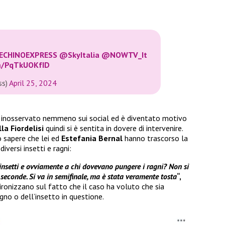
ECHINOEXPRESS
@SkyItalia
@NOWTV_It
om/PqTkUOKfID
ss)
April 25, 2024
 inosservato nemmeno sui social ed è diventato motivo
la Fiordelisi
quindi si è sentita in dovere di intervenire.
 sapere che lei ed
Estefania Bernal
hanno trascorso la
iversi insetti e ragni:
nsetti e ovviamente a chi dovevano pungere i ragni? Non si
 seconde. Si va in semifinale, ma è stata veramente tosta
“,
ironizzano sul fatto che il caso ha voluto che sia
ragno o dell’insetto in questione.