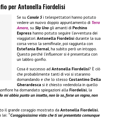
fio per Antonella Fiordelisi
Se su
Canale 5
i telespettatori hanno potuto
vedere un nuovo doppio appuntamento di
Terra
Amara,
su
Sky Uno
gli amanti di
Pechino
Express
hanno potuto seguire l’avventura dei
viaggiatori.
Antonella Fiordelisi
durante la sua
corsa verso la semifinale, poi raggiunta con
Estefania Bernal
, ha subito però un intoppo.
Questo perché l’influencer si è presentata con
un labbro gonfio.
Cosa è successo ad
Antonella Fiordelisi
? È ciò
che probabilmente tanti di voi si staranno
domandando e che lo stesso
Costantino Della
Gherardesca
si è chiesto vedendola in quello
 gonfiore ha domandato spiegazioni alla
Fiordelisi
, la
o mi abbia punto un insetto, non lo so, forse un ragno, non
uto il grande coraggio mostrato da
Antonella Fiordelisi.
 lei:
“
Coraggiosissima visto che ti sei presentata comunque