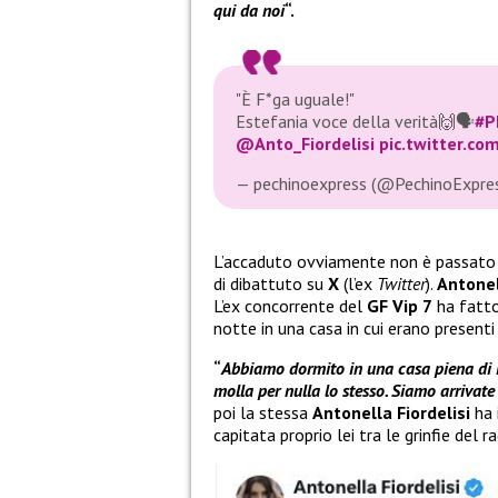
qui da noi
“.
"È F*ga uguale!"
Estefania voce della verità🙌🗣️
#P
@Anto_Fiordelisi
pic.twitter.c
— pechinoexpress (@PechinoExpre
L’accaduto ovviamente non è passato
di dibattuto su
X
(l’ex
Twitter
).
Antonel
L’ex concorrente del
GF Vip 7
ha fatto
notte in una casa in cui erano presenti d
“
Abbiamo dormito in una casa piena di i
molla per nulla lo stesso. Siamo arrivate
poi la stessa
Antonella Fiordelisi
ha 
capitata proprio lei tra le grinfie del 