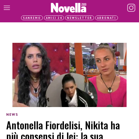
SANREMO
AMICI 24
NEWSLETTER
ABBONATI
NEWS
Antonella Fiordelisi, Nikita ha
più consensi di lei: la sua