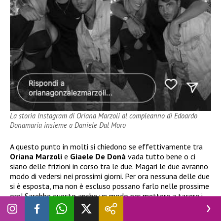
La storia Instagram di Oriana Marzoli al compleanno di Edoardo
Donamaria insieme a Daniele Dal Moro
A questo punto in molti si chiedono se effettivamente tra
Oriana Marzoli
e
Giaele De Donà
vada tutto bene o ci
siano delle frizioni in corso tra le due. Magari le due avranno
modo di vedersi nei prossimi giorni. Per ora nessuna delle due
si è esposta, ma non è escluso possano farlo nelle prossime
ore! Sarebbe questo anche un modo per mettere a tacere i
pettegolezzi di una presunta lite tra loro. Attendiamo
notizie da parte delle dirette interessate.