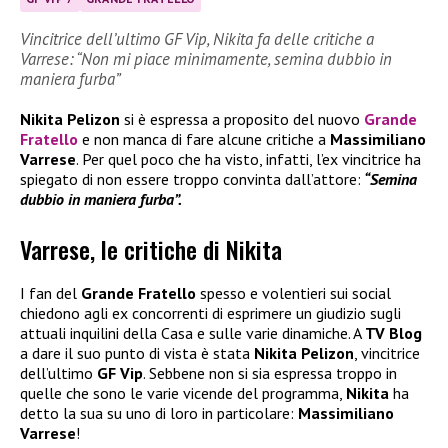
Vincitrice dell’ultimo GF Vip, Nikita fa delle critiche a
Varrese: “Non mi piace minimamente, semina dubbio in
maniera furba”
Nikita Pelizon
si è espressa a proposito del nuovo
Grande
Fratello
e non manca di fare alcune critiche a
Massimiliano
Varrese
. Per quel poco che ha visto, infatti, l’ex vincitrice ha
spiegato di non essere troppo convinta dall’attore:
“Semina
dubbio in maniera furba”.
Varrese, le critiche di Nikita
I fan del
Grande Fratello
spesso e volentieri sui social
chiedono agli ex concorrenti di esprimere un giudizio sugli
attuali inquilini della Casa e sulle varie dinamiche. A
TV Blog
a dare il suo punto di vista è stata
Nikita Pelizon
, vincitrice
dell’ultimo
GF Vip
. Sebbene non si sia espressa troppo in
quelle che sono le varie vicende del programma,
Nikita
ha
detto la sua su uno di loro in particolare:
Massimiliano
Varrese
!