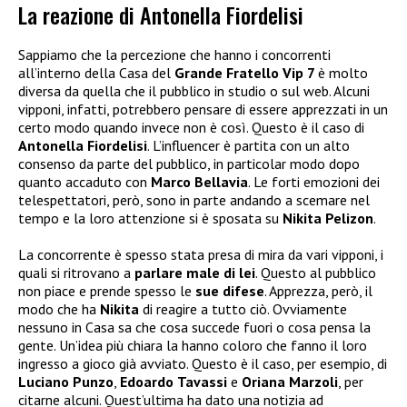
La reazione di Antonella Fiordelisi
Sappiamo che la percezione che hanno i concorrenti
all’interno della Casa del
Grande Fratello Vip 7
è molto
diversa da quella che il pubblico in studio o sul web. Alcuni
vipponi, infatti, potrebbero pensare di essere apprezzati in un
certo modo quando invece non è così. Questo è il caso di
Antonella Fiordelisi
. L’influencer è partita con un alto
consenso da parte del pubblico, in particolar modo dopo
quanto accaduto con
Marco Bellavia
. Le forti emozioni dei
telespettatori, però, sono in parte andando a scemare nel
tempo e la loro attenzione si è sposata su
Nikita
Pelizon
.
La concorrente è spesso stata presa di mira da vari vipponi, i
quali si ritrovano a
parlare male di lei
. Questo al pubblico
non piace e prende spesso le
sue difese
. Apprezza, però, il
modo che ha
Nikita
di reagire a tutto ciò. Ovviamente
nessuno in Casa sa che cosa succede fuori o cosa pensa la
gente. Un’idea più chiara la hanno coloro che fanno il loro
ingresso a gioco già avviato. Questo è il caso, per esempio, di
Luciano Punzo
,
Edoardo
Tavassi
e
Oriana Marzoli
, per
citarne alcuni. Quest’ultima ha dato una notizia ad