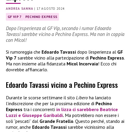
ANDREA SANNA
|
17 AGOSTO 2024
GF VIP 7
PECHINO EXPRESS
Dopo l’esperienza al GF Vip, secondo i rumor Edoardo
Tavassi sarebbe vicino a Pechino Express. Ma non in coppia
con Micol!
Si rumoreggia che
Edoardo Tavassi
dopo l’esperienza al
GF
Vip 7
sarebbe vicino alla partecipazione di
Pechino Express
.
Ma non insieme alla fidanzata
Micol Incorvaia
! Ecco chi
dovrebbe affiancarlo.
Edoardo Tavassi vicino a Pechino Express
Durante le scorse settimane il sito
Libero
ha lanciato
l’indiscrezione che per la prossima edizione di
Pechino
Express
tra i concorrenti
in lizza ci sarebbero
Beatrice
Luzzi
e
Giuseppe Garibaldi
.
Ma potrebbero non essere i
soli “pescati” dal
Grande Fratello
. Questo perché, stando ai
rumor, anche
Edoardo Tavassi
sarebbe vicinissimo alla