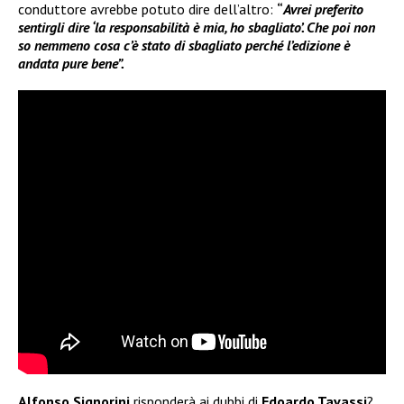
conduttore avrebbe potuto dire dell’altro:
“
Avrei preferito
sentirgli dire ‘la responsabilità è mia, ho sbagliato’. Che poi non
so nemmeno cosa c’è stato di sbagliato perché l’edizione è
andata pure bene”.
Alfonso Signorini
risponderà ai dubbi di
Edoardo Tavassi
?