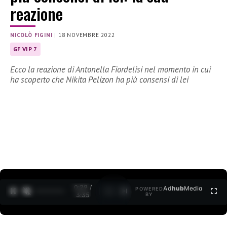
reazione
NICOLÒ FIGINI
|
18 NOVEMBRE 2022
GF VIP 7
Ecco la reazione di Antonella Fiordelisi nel momento in cui
ha scoperto che Nikita Pelizon ha più consensi di lei
0:30 /
Ad
hub
Media
POWERED
1
/
2
3:35
BY