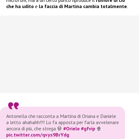
microfoni, ma a un certo punto riproduce il
rumore di ciò
che ha udito
e
la faccia di Martina cambia totalmente
.
Antonella che racconta a Martina di Oriana e Daniele
a letto ahahahh!!!! Lo fa apposta per farla avvelenare
ancora di più, che strega 💀
#Oriele
#gfvip
🍿
pic.twitter.com/qvys9BrYdg