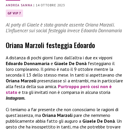
ANDREA SANNA
|
14 OTTOBRE 2023
GF VIP 7
Al party di Giaele è stata grande assente Oriana Marzoli.
L’influencer sui social festeggia invece Edoardo Donnamaria
Oriana Marzoli festeggia Edoardo
A distanza di pochi giorni l’uno dall’altra i due ex vipponi
Edoardo Donnamaria
e
Giaele De Donà
festeggiano il
loro compleanno. Il primo è nato il 9 ottobre mentre la
seconda il 13 dello stesso mese. In tanti si aspettavano che
Oriana Marzoli
presenziasse sì a entrambi, ma in particolare
alla festa della sua amica.
Purtroppo però così non è
stato
e tra gli invitati non è comparsa in alcuna storia
Instagram.
Ci teniamo a far presente che non conosciamo le ragioni di
quest’assenza, ma
Oriana Marzoli
pare che nemmeno
pubblicamente abbia fatto gli auguro a
Giaele De Donà
. Un
gesto che ha insospettito in tanti, ma che potrebbe trovare