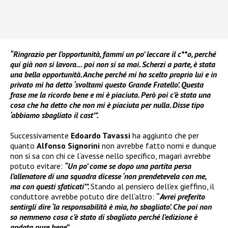
“Ringrazio per l’opportunità, fammi un po’ leccare il c**o, perché
qui già non si lavora… poi non si sa mai. Scherzi a parte, è stata
una bella opportunità. Anche perché mi ha scelto proprio lui e in
privato mi ha detto ‘svoltami questo Grande Fratello’. Questa
frase me la ricordo bene e mi è piaciuta. Però poi c’è stata una
cosa che ha detto che non mi è piaciuta per nulla. Disse tipo
‘abbiamo sbagliato il cast’”.
Successivamente
Edoardo Tavassi
ha aggiunto che per
quanto
Alfonso Signorini
non avrebbe fatto nomi e dunque
non si sa con chi ce l’avesse nello specifico, magari avrebbe
potuto evitare:
“Un po’ come se dopo una partita persa
l’allenatore di una squadra dicesse ‘non prendetevela con me,
ma con questi sfaticati’”.
Stando al pensiero dell’ex gieffino, il
conduttore avrebbe potuto dire dell’altro:
“
Avrei preferito
sentirgli dire ‘la responsabilità è mia, ho sbagliato’. Che poi non
so nemmeno cosa c’è stato di sbagliato perché l’edizione è
andata pure bene”.