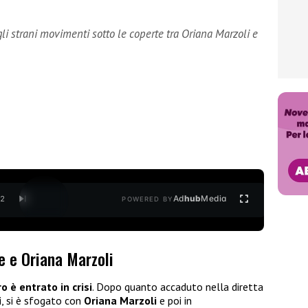
li strani movimenti sotto le coperte tra Oriana Marzoli e
Ad
hub
Media
/
2
POWERED BY
le e Oriana Marzoli
ro
è entrato in crisi
. Dopo quanto accaduto nella diretta
i, si è sfogato con
Oriana Marzoli
e poi in