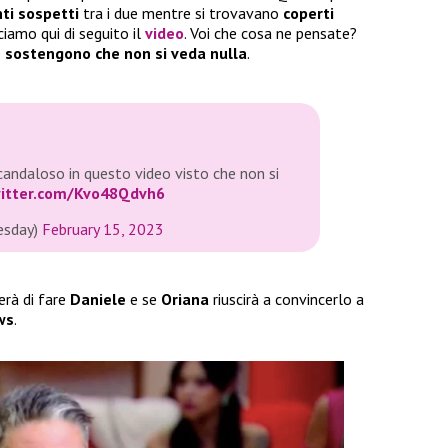
i sospetti
tra i due mentre si trovavano
coperti
sciamo qui di seguito il
video
. Voi che cosa ne pensate?
é
sostengono che non si veda nulla
.
scandaloso in questo video visto che non si
witter.com/Kvo48Qdvh6
esday)
February 15, 2023
erà di fare
Daniele
e se
Oriana
riuscirà a convincerlo a
ws
.