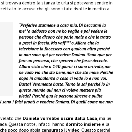
 si trovava dentro la stanza le urla si potevano sentire in
cettato le accuse che gli sono state rivolte in merito a
“
Preferivo starmene a casa mia. Di beccarmi la
me**a addosso non ne ho voglia e poi vedere le
persone che dicono che parlo male e che le tratto
a pesci in faccia. Ma vaff***o. Allora che la
televisione la facessero con qualcun altro perché
io non sono qui per vendere l’anima. Sono qua per
fare un percorso, che speravo che fosse decente.
Allora visto che a 140 giorni ci sono arrivato, me
ne vado via che sto bene, non che sto male. Perché
dopo in ambulanza a casa ci vado io e non voi.
Basta! Veramente basta. Tanto lo sai perché io in
questo mondo qui non ci volevo mettere più
piede? Perché qua le persone sincere e pulite
sono i falsi pronti a vendere l’anima. Di quelli come me non
ivelato che
Daniele vorrebbe uscire dalla Casa
, ma lei
cada. Questa notte, infatti, hanno
dormito insieme
e la
, che poco dopo abbia
censurato il video
. Questo perché