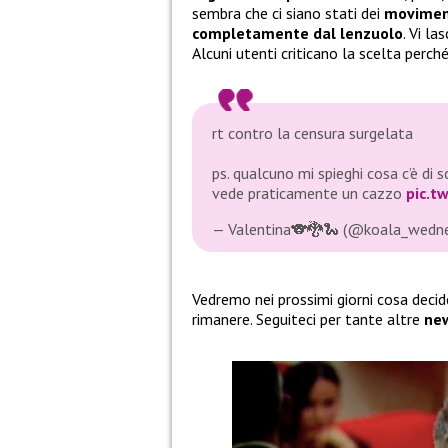
sembra che ci siano stati dei
moviment
completamente dal lenzuolo
. Vi la
Alcuni utenti criticano la scelta perch
rt contro la censura surgelata
ps. qualcuno mi spieghi cosa c’è di 
vede praticamente un cazzo
pic.t
— Valentina🐨🐉🐍 (@koala_wedn
Vedremo nei prossimi giorni cosa decid
rimanere. Seguiteci per tante altre
ne