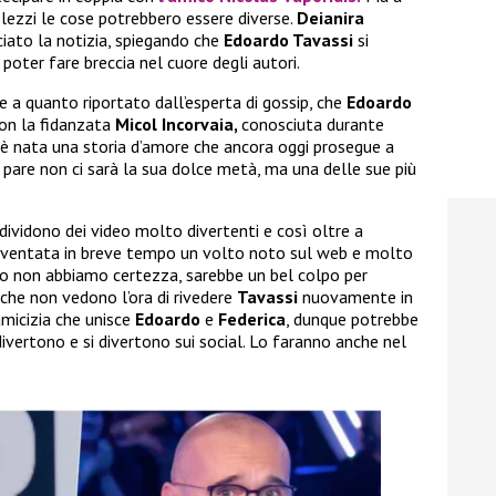
lezzi le cose potrebbero essere diverse.
Deianira
ciato la notizia, spiegando che
Edoardo Tavassi
si
poter fare breccia nel cuore degli autori.
e a quanto riportato dall’esperta di gossip, che
Edoardo
on la fidanzata
Micol Incorvaia,
conosciuta durante
ì è nata una storia d’amore che ancora oggi prosegue a
 pare non ci sarà la sua dolce metà, ma una delle sue più
ndividono dei video molto divertenti e così oltre a
iventata in breve tempo un volto noto sul web e molto
o non abbiamo certezza, sarebbe un bel colpo per
 che non vedono l’ora di rivedere
Tavassi
nuovamente in
amicizia che unisce
Edoardo
e
Federica
, dunque potrebbe
ivertono e si divertono sui social. Lo faranno anche nel