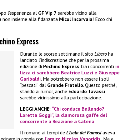
po l’esperienza al
GF Vip 7
sarebbe vicino alla
a non insieme alla fidanzata
Micol Incorvaia
! Ecco chi
echino Express
Durante le scorse settimane il sito
Libero
ha
lanciato l’indiscrezione che per la prossima
edizione di
Pechino Express
tra i concorrenti
in
lizza ci sarebbero
Beatrice Luzzi
e
Giuseppe
Garibaldi
.
Ma potrebbero non essere i soli
“pescati” dal
Grande Fratello
. Questo perché,
stando ai rumor, anche
Edoardo Tavassi
sarebbe vicinissimo alla partecipazione.
LEGGI ANCHE:
“Chi conduce Ballando?
Loretta Goggi”, la clamorosa gaffe del
concorrente a Reazione a Catena
Il romano ai tempi de
L’Isola dei Famosi
aveva
tecipare in coppia con
l’amico
Nicolas Vaporidis.
Ma a