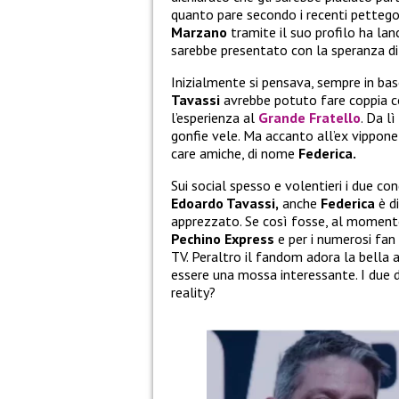
quanto pare secondo i recenti pettego
Marzano
tramite il suo profilo ha lan
sarebbe presentato con la speranza di 
Inizialmente si pensava, sempre in bas
Tavassi
avrebbe potuto fare coppia c
l’esperienza al
Grande Fratello
. Da l
gonfie vele. Ma accanto all’ex vippone
care amiche, di nome
Federica.
Sui social spesso e volentieri i due co
Edoardo Tavassi,
anche
Federica
è d
apprezzato. Se così fosse, al moment
Pechino Express
e per i numerosi fan
TV. Peraltro il fandom adora la bella 
essere una mossa interessante. I due d
reality?