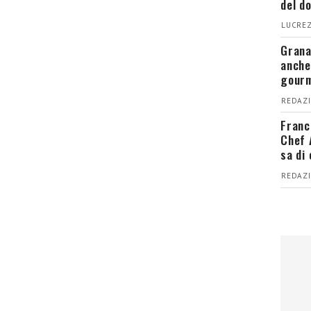
del d
LUCREZ
Grana
anche
gour
REDAZI
Franc
Chef 
sa di
REDAZI