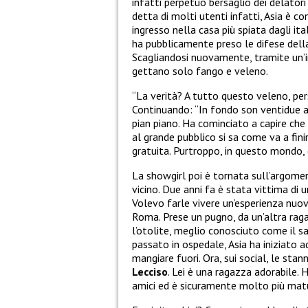
infatti perpetuo bersaglio dei delatori 
detta di molti utenti infatti, Asia è
ingresso nella casa più spiata dagli ita
ha pubblicamente preso le difese dell
Scagliandosi nuovamente, tramite un’i
gettano solo fango e veleno.
“La verità? A tutto questo veleno, pe
Continuando: “In fondo son ventidue ann
pian piano. Ha cominciato a capire che 
al grande pubblico si sa come va a fin
gratuita. Purtroppo, in questo mondo, c
La showgirl poi è tornata sull’argomen
vicino. Due anni fa è stata vittima di u
Volevo farle vivere un’esperienza nuov
Roma. Prese un pugno, da un’altra rag
l’otolite, meglio conosciuto come il sas
passato in ospedale, Asia ha iniziato ad
mangiare fuori. Ora, sui social, le sta
Lecciso
. Lei è una ragazza adorabile. 
amici ed è sicuramente molto più matu