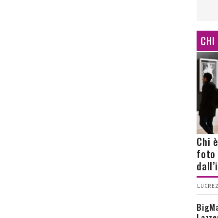
CHI
Chi 
foto
dall
LUCREZ
BigMa
Lazze