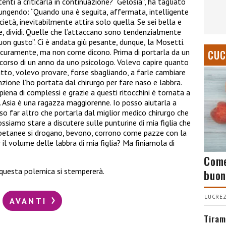
tenti a criticarla in continuazione? “Gelosia”, ha tagliato
iungendo: “Quando una è seguita, affermata, intelligente
ietà, inevitabilmente attira solo quella. Se sei bella e
ente, dividi. Quelle che l’attaccano sono tendenzialmente
uon gusto”. Ci è andata giù pesante, dunque, la Mosetti.
sicuramente, ma non come dicono. Prima di portarla da un
CUC
ercorso di un anno da uno psicologo. Volevo capire quanto
tutto, volevo provare, forse sbagliando, a farle cambiare
zione l’ho portata dal chirurgo per fare naso e labbra.
iena di complessi e grazie a questi ritocchini è tornata a
i. Asia è una ragazza maggiorenne. Io posso aiutarla a
o far altro che portarla dal miglior medico chirurgo che
possiamo stare a discutere sulle punturine di mia figlia che
coetanee si drogano, bevono, corrono come pazze con la
il volume delle labbra di mia figlia? Ma finiamola di
Come
 questa polemica si stempererà.
buon
LUCREZ
AVANTI
Tiram