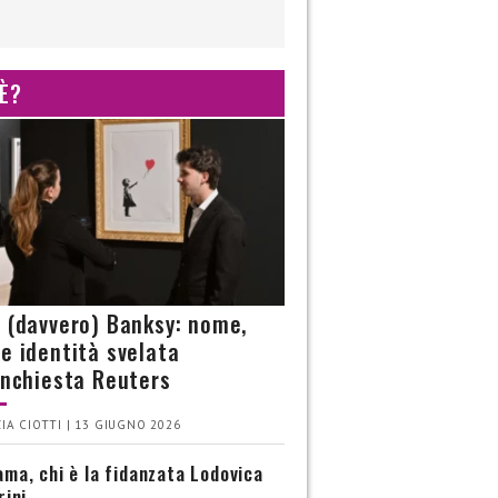
 È?
è (davvero) Banksy: nome,
 e identità svelata
’inchiesta Reuters
IA CIOTTI | 13 GIUGNO 2026
ma, chi è la fidanzata Lodovica
rini