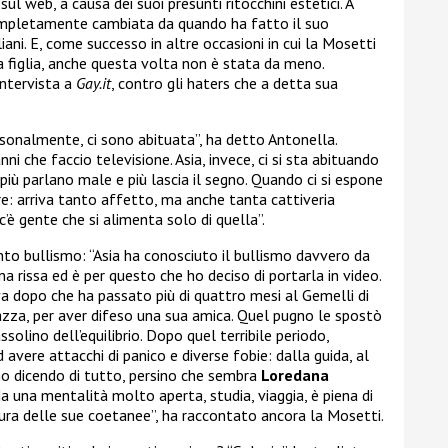
sul web, a causa dei suoi presunti ritocchini estetici. A
 completamente cambiata da quando ha fatto il suo
liani. E, come successo in altre occasioni in cui la Mosetti
a figlia, anche questa volta non è stata da meno.
ntervista a
Gay.it
, contro gli haters che a detta sua
rsonalmente, ci sono abituata”, ha detto Antonella.
i che faccio televisione. Asia, invece, ci si sta abituando
più parlano male e più lascia il segno. Quando ci si espone
ire: arriva tanto affetto, ma anche tanta cattiveria
’è gente che si alimenta solo di quella”.
to bullismo: “Asia ha conosciuto il bullismo davvero da
na rissa ed è per questo che ho deciso di portarla in video.
a dopo che ha passato più di quattro mesi al Gemelli di
azza, per aver difeso una sua amica. Quel pugno le spostò
solino dell’equilibrio. Dopo quel terribile periodo,
 avere attacchi di panico e diverse fobie: dalla guida, al
nno dicendo di tutto, persino che sembra
Loredana
Ha una mentalità molto aperta, studia, viaggia, è piena di
ra delle sue coetanee”, ha raccontato ancora la Mosetti.