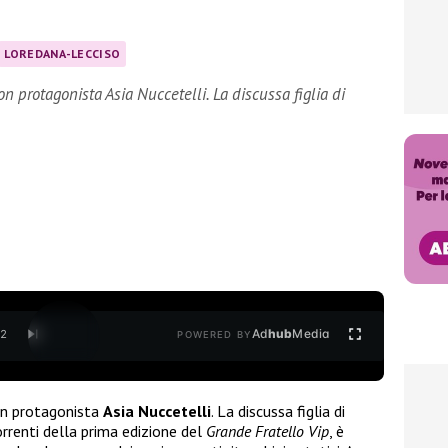
LOREDANA-LECCISO
n protagonista Asia Nuccetelli. La discussa figlia di
Ad
hub
Media
/
2
POWERED BY
on protagonista
Asia Nuccetelli
. La discussa figlia di
correnti della prima edizione del
Grande Fratello Vip
, è