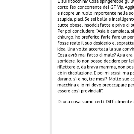
E sui ritocchini? Cosa spingerebbe gli u
corto l’ex concorrente del GF Vip. Agg
e ricopre un ruolo importante nella soc
stupida, piaci. Se sei bella e intellig
tutte obese, insoddisfatte e prive di b
Per poi concludere: “Asia è cambiata, 
chirurgo, ho preferito farle fare un p
fosse reale il suo desiderio e, soprat
idea. Una volta accertata la sua convin
Cosa avrò mai fatto di male? Asia era p
sorridere. Io non posso decidere per le
riflettere e, da brava mamma, non poss
c’è in circolazione. E poi mi scusi: ma 
durano, sì e no, tre mesi? Molte sue 
macchina e io mi devo preoccupare per 
essere così provinciali”.
Di una cosa siamo certi. Difficilmente