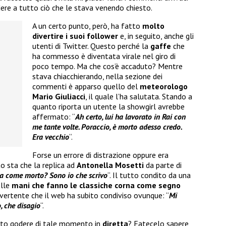
ondere a tutto ciò che le stava venendo chiesto.
A un certo punto, però, ha fatto
molto
divertire i suoi follower
e, in seguito, anche gli
utenti di Twitter. Questo perché la
gaffe
che
ha commesso è diventata virale nel giro di
poco tempo. Ma che cos’è accaduto? Mentre
stava chiacchierando, nella sezione dei
commenti è apparso quello del
meteorologo
Mario Giuliacci
, il quale l’ha salutata. Stando a
quanto riporta un utente la showgirl avrebbe
affermato: “
Ah certo, lui ha lavorato in Rai con
me tante volte. Poraccio, è morto adesso credo.
Era vecchio
“.
Forse un errore di distrazione oppure era
 sta che la replica ad
Antonella Mosetti
da parte di
a come morto? Sono io che scrivo
“. Il tutto condito da una
elle
mani che fanno le classiche corna come segno
ertente che il web ha subito condiviso ovunque: “
Mi
, che disagio
“.
uto godere di tale momento in
diretta
? Fatecelo sapere