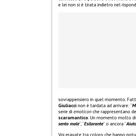
e lei non si è tirata indietro nel risp
sovrappensiero in quel momento. Fatto
Giuliacci
non è tardata ad arrivare: “
M
serie di
emoticon
che rappresentano d
scaramantico
. Un momento molto div
sento male
“, “
Esilarante
” o ancora “
Aiuto
Voi eravate tra coloro che hanno pot