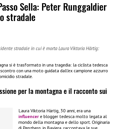
Passo Sella: Peter Runggaldier
o stradale
dente stradale in cui è morta Laura Viktoria Härtig:
gna si è trasformato in una tragedia: la ciclista tedesca
o scontro con una moto guidata dall’ex campione azzurro
omicidio stradale.
assione per la montagna e il racconto sui
Laura Viktoria Härtig, 30 anni, era una
influencer
e blogger tedesca molto legata al
mondo della montagna e dello sport. Originaria
di Penzberg, in Baviera, raccontava le sue