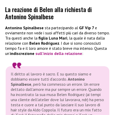
La reazione di Belen alla richiesta di
Antonino Spinalbese
Antonino Spinalbese
sta partecipando al
GF Vip 7
e
ovviamente non vede i suoi affetti più cari da diverso tempo.
Tra questi anche la
figlia Luna Marì
, la quale è nata dalla
relazione con
Belen Rodriguez
. I due si sono conosciuti
tempo fa e il loro amore è stato breve ma intenso. Questa
un’
indiscrezione
sull’inizio della relazione
:
Il diritto al lavoro è sacro. E su questo siamo e
dobbiamo essere tutti d’accordo.
Antonino
Spinalbese
, però ha commesso un errore. Un errore
dettato dall’amore ma pur sempre un errore. Quando
ha incontrato la sua musa Belen Rodriguez (ai tempi
una cliente dell’atelier dove lui lavorava, ndr) ha perso
testa e cuore a tal punto da lasciare il suo lavoro di
hair style da Aldo Coppola. Il futuro era un mix fatto
di: ‘Sarò il fotografo della mia donna’ o ‘Sarò un