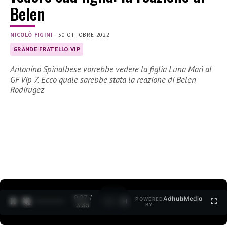
Belen
NICOLÒ FIGINI
|
30 OTTOBRE 2022
GRANDE FRATELLO VIP
Antonino Spinalbese vorrebbe vedere la figlia Luna Marì al
GF Vip 7. Ecco quale sarebbe stata la reazione di Belen
Rodirugez
0:27 /
Ad
hub
Media
POWERED
1
/
2
3:35
BY