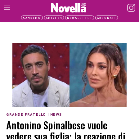
SANREMO
AMICI 24
NEWSLETTER
ABBONATI
GRANDE FRATELLO
|
NEWS
Antonino Spinalbese vuole
vedere sua figlia: la reazione di