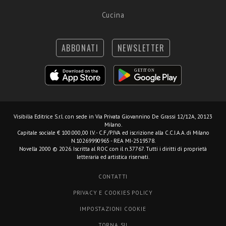
Cucina
ABBONATI
NEWSLETTER
Visibilia Editrice S.r.l.
con sede in Via Privata Giovannino De Grassi 12/12A, 20123
Milano.
Capitale sociale € 100.000,00 I.V. - C.F./P.IVA ed iscrizione alla C.C.I.A.A. di Milano
N.10269990965 - REA MI-2519578.
Novella 2000 © 2026. Iscritta al ROC con il n.37767. Tutti i diritti di proprietà
letteraria ed artistica riservati.
CONTATTI
PRIVACY E COOKIES POLICY
IMPOSTAZIONI COOKIE
TORNA SU