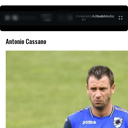
0:28 /
Ad
hub
Media
POWERED
1
/
2
1:40
BY
Antonio Cassano