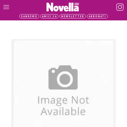
SANREMO
AMICI 24
NEWSLETTER
ABBONATI