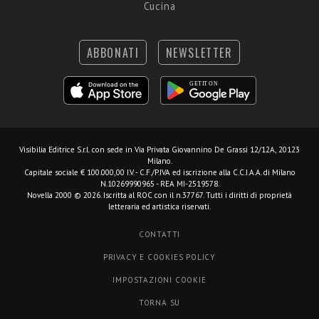
Cucina
ABBONATI
NEWSLETTER
Visibilia Editrice S.r.l.
con sede in Via Privata Giovannino De Grassi 12/12A, 20123
Milano.
Capitale sociale € 100.000,00 I.V. - C.F./P.IVA ed iscrizione alla C.C.I.A.A. di Milano
N.10269990965 - REA MI-2519578.
Novella 2000 © 2026. Iscritta al ROC con il n.37767. Tutti i diritti di proprietà
letteraria ed artistica riservati.
CONTATTI
PRIVACY E COOKIES POLICY
IMPOSTAZIONI COOKIE
TORNA SU