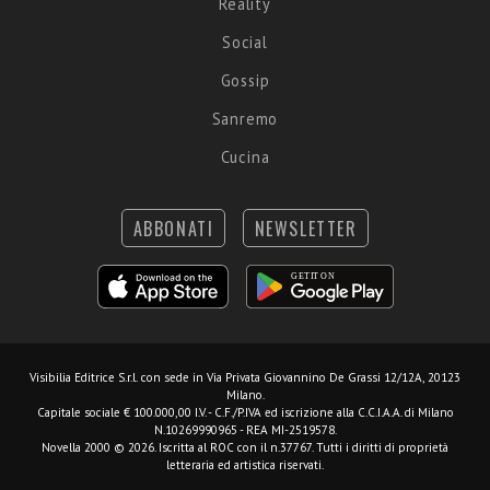
Reality
Social
Gossip
Sanremo
Cucina
ABBONATI
NEWSLETTER
Visibilia Editrice S.r.l.
con sede in Via Privata Giovannino De Grassi 12/12A, 20123
Milano.
Capitale sociale € 100.000,00 I.V. - C.F./P.IVA ed iscrizione alla C.C.I.A.A. di Milano
N.10269990965 - REA MI-2519578.
Novella 2000 © 2026. Iscritta al ROC con il n.37767. Tutti i diritti di proprietà
letteraria ed artistica riservati.