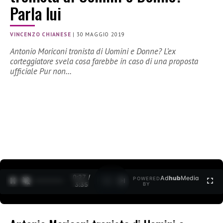
Parla lui
VINCENZO CHIANESE
|
30 MAGGIO 2019
Antonio Moriconi tronista di Uomini e Donne? L’ex
corteggiatore svela cosa farebbe in caso di una proposta
ufficiale Pur non…
0:27 /
Ad
hub
Media
POWERED
1
/
2
3:35
BY