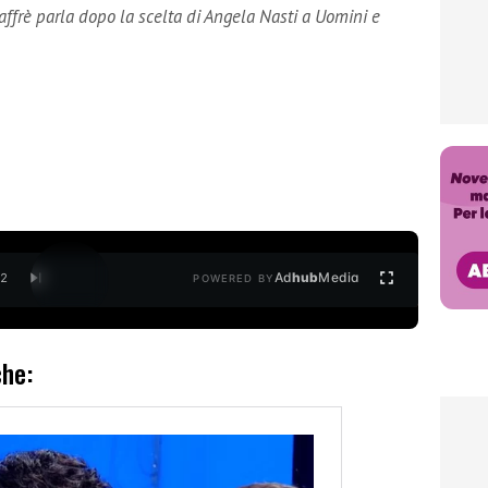
affrè parla dopo la scelta di Angela Nasti a Uomini e
Ad
hub
Media
/
2
POWERED BY
che: