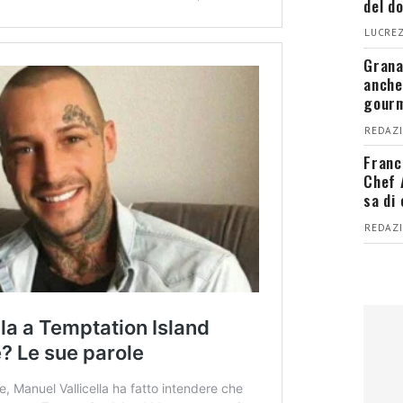
del d
LUCREZ
Grana
anche
gour
REDAZI
Franc
Chef 
sa di
REDAZI