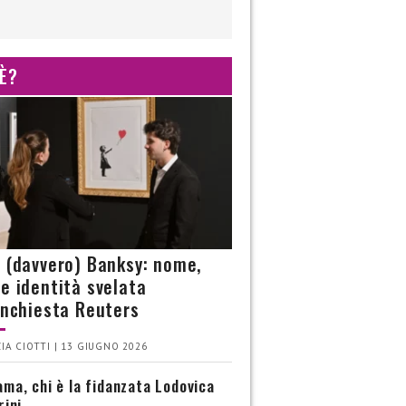
 È?
è (davvero) Banksy: nome,
 e identità svelata
’inchiesta Reuters
IA CIOTTI | 13 GIUGNO 2026
ma, chi è la fidanzata Lodovica
rini