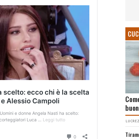
CUC
Come
buon
LUCREZ
Tiram