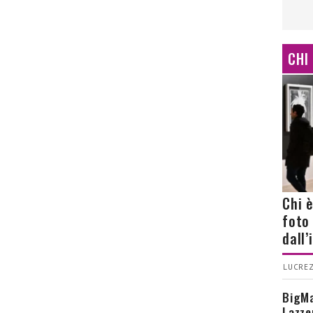
CHI
Chi 
foto
dall
LUCREZ
BigMa
Lazze