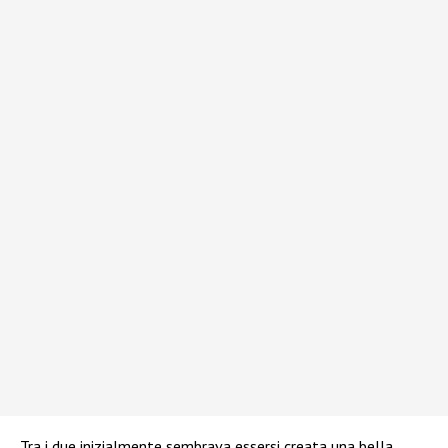
Tra i due inizialmente sembrava essersi creata una bella