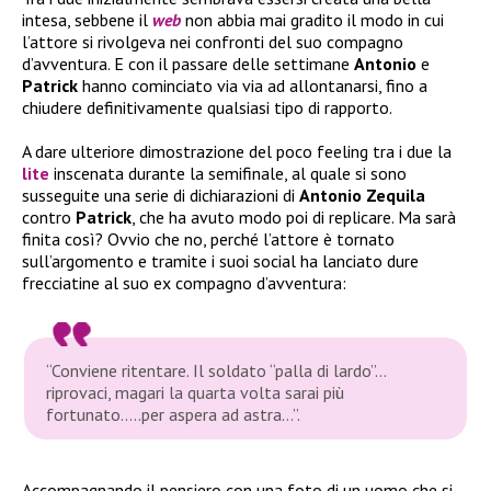
intesa, sebbene
il
web
non abbia mai gradito il modo in cui
l’attore si rivolgeva nei confronti del suo compagno
d’avventura. E con il passare delle settimane
Antonio
e
Patrick
hanno cominciato via via ad allontanarsi, fino a
chiudere definitivamente qualsiasi tipo di rapporto.
A dare ulteriore dimostrazione del poco feeling tra i due la
lite
inscenata durante la semifinale, al quale si sono
susseguite una serie di dichiarazioni di
Antonio Zequila
contro
Patrick
, che ha avuto modo poi di replicare. Ma sarà
finita così? Ovvio che no, perché l’attore è tornato
sull’argomento e tramite i suoi social ha lanciato dure
frecciatine al suo ex compagno d’avventura:
“Conviene ritentare. Il soldato “palla di lardo”…
riprovaci, magari la quarta volta sarai più
fortunato…..per aspera ad astra…”.
Accompagnando il pensiero con una foto di un uomo che si