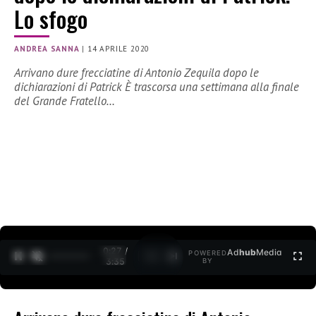
Lo sfogo
ANDREA SANNA
|
14 APRILE 2020
Arrivano dure frecciatine di Antonio Zequila dopo le
dichiarazioni di Patrick È trascorsa una settimana alla finale
del Grande Fratello…
0:27 /
Ad
hub
Media
POWERED
1
/
2
3:35
BY