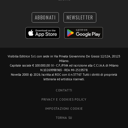
ABBONATI
NEWSLETTER
Visibilia Editrice S.r.l.
con sede in Via Privata Giovannino De Grassi 12/12A, 20123
Milano.
Capitale sociale € 100.000,00 I.V. - C.F./P.IVA ed iscrizione alla C.C.I.A.A. di Milano
N.10269990965 - REA MI-2519578.
Novella 2000 © 2026. Iscritta al ROC con il n.37767. Tutti i diritti di proprietà
letteraria ed artistica riservati.
CONTATTI
PRIVACY E COOKIES POLICY
IMPOSTAZIONI COOKIE
TORNA SU