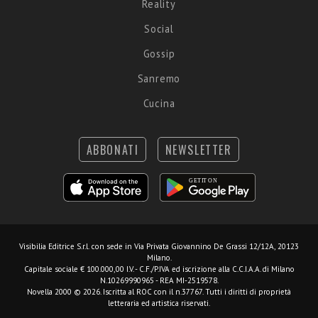
Reality
Social
Gossip
Sanremo
Cucina
ABBONATI
NEWSLETTER
Visibilia Editrice S.r.l.
con sede in Via Privata Giovannino De Grassi 12/12A, 20123
Milano.
Capitale sociale € 100.000,00 I.V. - C.F./P.IVA ed iscrizione alla C.C.I.A.A. di Milano
N.10269990965 - REA MI-2519578.
Novella 2000 © 2026. Iscritta al ROC con il n.37767. Tutti i diritti di proprietà
letteraria ed artistica riservati.