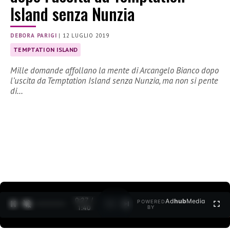
Island senza Nunzia
DEBORA PARIGI
|
12 LUGLIO 2019
TEMPTATION ISLAND
Mille domande affollano la mente di Arcangelo Bianco dopo
l’uscita da Temptation Island senza Nunzia, ma non si pente
di…
0:27 /
Ad
hub
Media
POWERED
1
/
2
1:40
BY