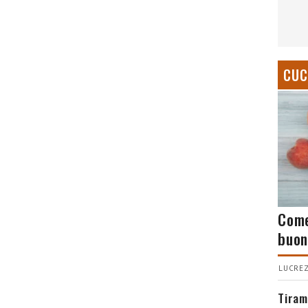
CUC
Come
buon
LUCREZ
Tiram