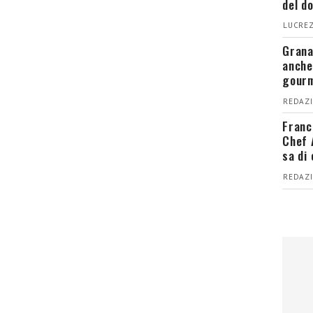
del d
LUCREZ
Grana
anche
gour
REDAZI
Franc
Chef 
sa di
REDAZI