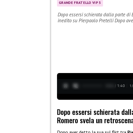
GRANDE FRATELLO VIP 5
Dopo essersi schierata dalla parte di
inedito su Pierpaolo Pretelli Dopo av
0:05 / 1:40
1
Dopo essersi schierata dall
Romero svela un retroscena 
Dopo aver detto la sua sul flirt tra
Pi