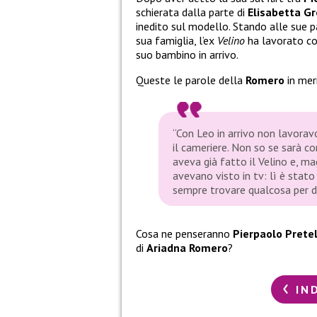
schierata dalla parte di
Elisabetta Gr
inedito sul modello. Stando alle sue p
sua famiglia, l’ex
Velino
ha lavorato co
suo bambino in arrivo.
Queste le parole della
Romero
in mer
“Con Leo in arrivo non lavoravo
il cameriere. Non so se sarà c
aveva già fatto il Velino e, maga
avevano visto in tv: lì è stat
sempre trovare qualcosa per di
Cosa ne penseranno
Pierpaolo Pretel
di
Ariadna Romero
?
IN