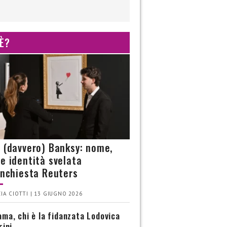
 È?
è (davvero) Banksy: nome,
 e identità svelata
’inchiesta Reuters
IA CIOTTI | 13 GIUGNO 2026
ma, chi è la fidanzata Lodovica
rini