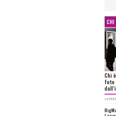
CHI
Chi 
foto
dall
LUCREZ
BigMa
Lazze