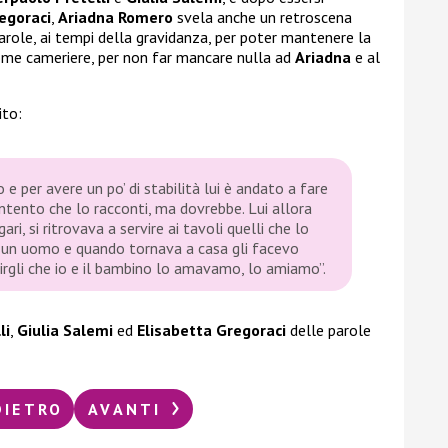
egoraci
,
Ariadna Romero
svela anche un retroscena
arole, ai tempi della gravidanza, per poter mantenere la
me cameriere, per non far mancare nulla ad
Ariadna
e al
ito:
 e per avere un po’ di stabilità lui è andato a fare
ontento che lo racconti, ma dovrebbe. Lui allora
ri, si ritrovava a servire ai tavoli quelli che lo
o un uomo e quando tornava a casa gli facevo
rgli che io e il bambino lo amavamo, lo amiamo”.
li
,
Giulia Salemi
ed
Elisabetta Gregoraci
delle parole
DIETRO
AVANTI