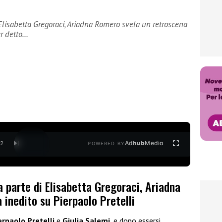
 Elisabetta Gregoraci, Ariadna Romero svela un retroscena
er detto…
Ad
hub
Media
/
2
POWERED BY
a parte di Elisabetta Gregoraci, Ariadna
inedito su Pierpaolo Pretelli
erpaolo Pretelli
e
Giulia Salemi
, e dopo essersi