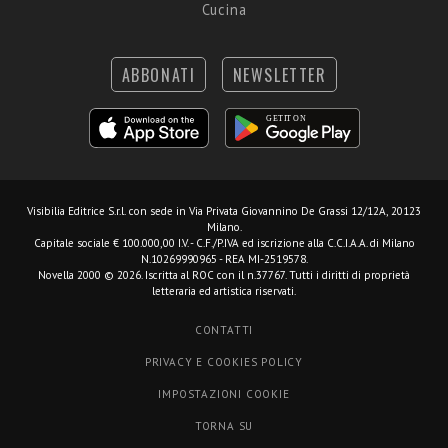
Cucina
ABBONATI
NEWSLETTER
Visibilia Editrice S.r.l.
con sede in Via Privata Giovannino De Grassi 12/12A, 20123
Milano.
Capitale sociale € 100.000,00 I.V. - C.F./P.IVA ed iscrizione alla C.C.I.A.A. di Milano
N.10269990965 - REA MI-2519578.
Novella 2000 © 2026. Iscritta al ROC con il n.37767. Tutti i diritti di proprietà
letteraria ed artistica riservati.
CONTATTI
PRIVACY E COOKIES POLICY
IMPOSTAZIONI COOKIE
TORNA SU