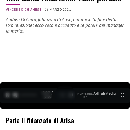
VINCENZO CHIANESE
|
16 MARZO 2021
Andrea Di Carlo, fidanzato di Arisa, annuncia la fine della
loro relazione: ecco cosa è accaduto e le parole del manager
in merito.
0:27 /
Ad
hub
Media
POWERED
1
/
2
3:35
BY
Parla il fidanzato di Arisa