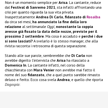
Non è un momento semplice per
Arisa
. La cantante, reduce
dal
Festival di Sanremo 2021
, sta infatti affrontando una
crisi per quanto riguarda la sua vita privata.
Inaspettatamente
Andrea Di Carlo
,
fidanzato di
Rosalba
da circa sei mesi,
ha annunciato la fine della loro
relazione
al settimanale
Oggi
,
nonostante la coppia
avesse già fissato la data delle nozze, previste per il
prossimo 2 settembre
. Ma cosa è accaduto e
perché i due
si sono lasciati?
A svelarlo è lo stesso manager, che alla
rivista racconta i retroscena di questa separazione.
Stando alle sue parole, sembrerebbe che
Di Carlo
non
avrebbe digerito l’intervista che
Arisa
ha rilasciato a
Domenica In
. La cantante infatti, nel corso della
chiacchierata con
Mara Venier
non avrebbe mai fatto il
nome del suo
fidanzato
, che a quel punto sarebbe rimasto
deluso e ferito. Ecco cosa svela
Andrea
, e quello che riporta
Dagospia
: