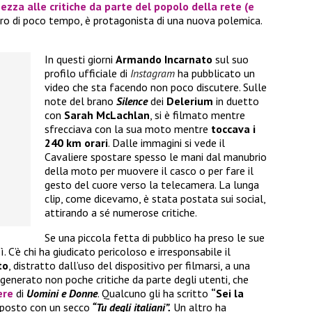
ezza alle critiche da parte del popolo della rete (e
iro di poco tempo, è protagonista di una nuova polemica.
In questi giorni
Armando Incarnato
sul suo
profilo ufficiale di
Instagram
ha pubblicato un
video che sta facendo non poco discutere. Sulle
note del brano
Silence
dei
Delerium
in duetto
con
Sarah McLachlan
, si è filmato mentre
sfrecciava con la sua moto mentre
toccava i
240 km orari
. Dalle immagini si vede il
Cavaliere spostare spesso le mani dal manubrio
della moto per muovere il casco o per fare il
gesto del cuore verso la telecamera. La lunga
clip, come dicevamo, è stata postata sui social,
attirando a sé numerose critiche.
Se una piccola fetta di pubblico ha preso le sue
 C’è chi ha giudicato pericoloso e irresponsabile il
to
, distratto dall’uso del dispositivo per filmarsi, a una
enerato non poche critiche da parte degli utenti, che
iere
di
Uomini e Donne
. Qualcuno gli ha scritto
“Sei la
isposto con un secco
“Tu degli italiani”.
Un altro ha