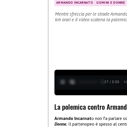
ARMANDO INCARNATO
UOMINI E DONNE
Mentre sfreccia per le strade Armando
km orari e il video scatena la polemic
0:28 / 3:35
1
La polemica contro Armand
Armando Incarnat
o non fa parlare so
Donne.
Il partenopeo è spesso al centro