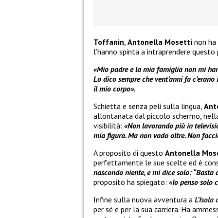
Toffanin
,
Antonella Mosetti
non ha 
l’hanno spinta a intraprendere questo 
«Mio padre e la mia famiglia non mi hann
Lo dico sempre che vent’anni fa c’erano i
il mio corpo».
Schietta e senza peli sulla lingua,
Ant
allontanata dal piccolo schermo, nell
visibilità:
«Non lavorando più in televisio
mia figura. Ma non vado oltre. Non faccio
A proposito di questo
Antonella Mos
perfettamente le sue scelte ed è con
nascondo niente, e mi dice solo: “Basta 
proposito ha spiegato:
«Io penso solo 
Infine sulla nuova avventura a
L’Isola
per sé e per la sua carriera. Ha ammes