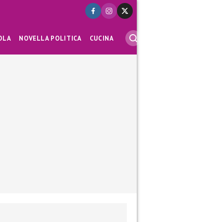
OLA
NOVELLA POLITICA
CUCINA