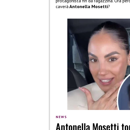
protagonista fin da ragazzina. Ora pe
caverà
Antonella Mosetti
?
NEWS
Antonella Mosetti tor