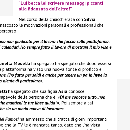
“Lui becca lei scrivere messaggi piccanti
alla fidanzata dell’altro!”
Nel corso della chiacchierata con
Silvia
nascosto le motivazioni personali e professionali che
percorso:
o mai giudicata per il lavoro che faccio sulla piattaforma.
 calendari. Ho sempre fatto il lavoro di mostrare il mio viso e
onella Mosetti
ha spiegato ha spiegato che dopo essersi
a piattaforma ha visto una nuova fonte di profitto e
ne, l’ho fatto per soldi e anche per tenere un po’ in hype la
 niente di particolare».
etti
ha spiegato che sua figlia
Asia
conosce
sapevole della persona che è:
«Di me conosce tutto, non
che mantieni le tue linee guida”».
Poi sempre a tal
che sia un modo nuovo di lavorare».
 dei Famosi
ha ammesso che si tratta di giorni importanti
so che la TV le è mancata tanto, dato che l’ha vista