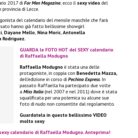
ario 2017 di
For Men Magazine
, ecco il
sexy video
del
 provincia di Lecce.
gonista del calendario del mensile maschile che farà
ssato hanno già fatto bellissime showgirl
i
,
Dayane Mello
,
Nina Moric
,
Antonella
 Rodriguez.
GUARDA
le
FOTO HOT
del
SEXY
calendario
di
Raffaella Modugno
Raffaella Modugno
è stata una delle
protagoniste, in coppia con
Benedetta Mazza,
dell’edizione in corso di
Pechino Express
. In
passato Raffaella ha partecipato due volte
a
Miss Italia
(nel 2007 e nel 2011) dove è stata
squalificata per una polemica su alcune sue
foto di nudo non consentite dal regolamento.
Guardatela in questo bellissimo VIDEO
molto sexy
sexy calendario di Raffaella Modugno. Anteprima!