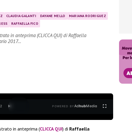
EZ
CLAUDIA GALANTI
DAYANE MELLO
MARIANA RODRIGUEZ
RESS
RAFFAELLA FICO
rato in anteprima (CLICCA QUI) di Raffaella
ario 2017…
Ad
hub
Media
/
2
POWERED BY
rato in anteprima (
CLICCA QUI
) di
Raffaella