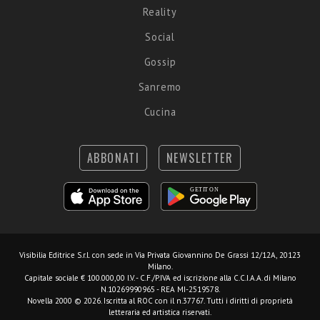
Reality
Social
Gossip
Sanremo
Cucina
ABBONATI
NEWSLETTER
Visibilia Editrice S.r.l.
con sede in Via Privata Giovannino De Grassi 12/12A, 20123
Milano.
Capitale sociale € 100.000,00 I.V. - C.F./P.IVA ed iscrizione alla C.C.I.A.A. di Milano
N.10269990965 - REA MI-2519578.
Novella 2000 © 2026. Iscritta al ROC con il n.37767. Tutti i diritti di proprietà
letteraria ed artistica riservati.