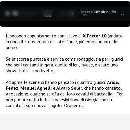
0:27 /
Ad
hub
Media
POWERED
1
/
2
3:35
BY
Il secondo appuntamento con il Live di
X Factor 10
(andato
in onda il 3 novembre) è stato, forse, più emozionante del
primo.
Se la scorsa puntata è servita come rodaggio, sia per i giudici
che per i cantanti in gara, quello di ieri, invece, è stato uno
show di altissimo livello.
Ad aprire le scene ci hanno pensato i quattro giudici:
Arisa,
Fedez, Manuel Agnelli e Alvaro Soler,
che hanno cantato,
a rotazione, qualche strofa dei loro cavalli di battaglia… Per
non parlare della bellissima esibizione di Giorgia che ha
cantato il suo nuovo singolo “Oronero”…