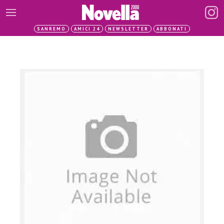
SANREMO
AMICI 24
NEWSLETTER
ABBONATI