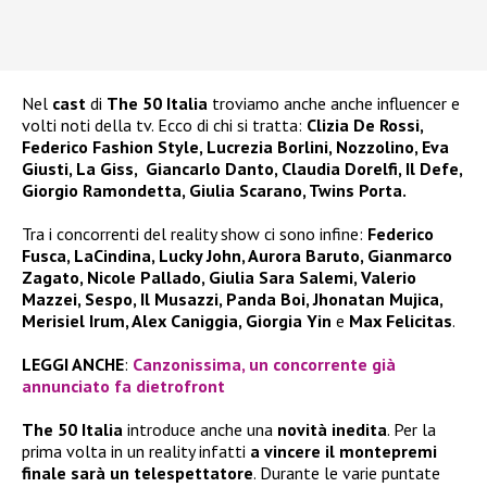
Nel
cast
di
The 50 Italia
troviamo anche anche influencer e
volti noti della tv. Ecco di chi si tratta:
Clizia De Rossi,
Federico Fashion Style, Lucrezia Borlini, Nozzolino, Eva
Giusti, La Giss, Giancarlo Danto, Claudia Dorelfi, Il Defe,
Giorgio Ramondetta, Giulia Scarano, Twins Porta.
Tra i concorrenti del reality show ci sono infine:
Federico
Fusca, LaCindina, Lucky John, Aurora Baruto, Gianmarco
Zagato, Nicole Pallado, Giulia Sara Salemi, Valerio
Mazzei, Sespo, Il Musazzi, Panda Boi, Jhonatan Mujica,
Merisiel Irum, Alex Caniggia, Giorgia Yin
e
Max Felicitas
.
LEGGI ANCHE
:
Canzonissima, un concorrente già
annunciato fa dietrofront
The 50 Italia
introduce anche una
novità inedita
. Per la
prima volta in un reality infatti
a vincere il montepremi
finale sarà un telespettatore
. Durante le varie puntate