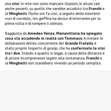
una
crisi
. In rete non sono mancate illazioni, in alcuni casi
anche pesanti, su quello che sarebbe accaduto tra
Franchi
e
la
Minghetti
. Poche ore fa così, a seguito delle insistenti
voci di corridoio, l’ex gieffina ha deciso di intervenire per la
prima volta e di rompere il silenzio.
Raggiunta da
Amedeo Venza
,
Mariavittoria ha spiegato
cosa sta accadendo in realtà con Tommaso
. A rivelare le
dichiarazioni dell’ex concorrente del
Grande Fratello
è
stato proprio l’esperto di gossip, che ha
confermato la crisi
tra i due
. Stando a quanto si legge, a causa della distanza e
di alcune incomprensioni legate alla lontananza,
Franchi
e
la
Minghetti
non starebbero vivendo un periodo semplice.