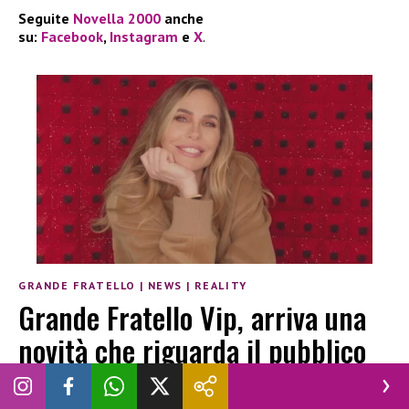
Seguite
Novella 2000
anche
su:
Facebook
,
Instagram
e
X
.
GRANDE FRATELLO
|
NEWS
|
REALITY
Grande Fratello Vip, arriva una
novità che riguarda il pubblico
VINCENZO CHIANESE
|
10 MARZO 2026