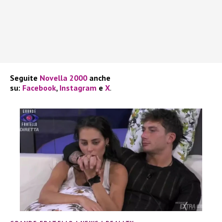
Seguite
Novella 2000
anche
su:
Facebook
,
Instagram
e
X
.