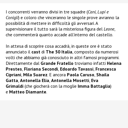
I concorrenti verranno divisi in tre squadre (
Cani, Lupi e
Conigli
) e coloro che vinceranno le singole prove avranno la
possibilità di mettere in difficoltà gli avversari. A
supervisionare il tutto sarà la misteriosa figura del
Leone
,
che commenterà quanto accade all’interno del castello.
In attesa di scoprire cosa accadrà, in queste ore è stato
annunciato il
cast
di
The 50 Italia
, composto da numerosi
volti che abbiamo già conosciuto in altri famosi programmi.
Direttamente dal
Grande Fratello
troviamo infatti
Helena
Prestes
,
Floriana Secondi
,
Edoardo Tavassi
,
Francesca
Cipriani
,
Mila Suarez
. E ancora
Paola Caruso
,
Shaila
Gatta
,
Antonella Elia
,
Antonella Mosetti
,
Eva
Grimaldi
(che giocherà con la moglie
Imma Battaglia
)
e
Matteo Diamante
.