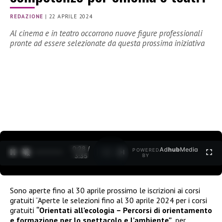
REDAZIONE
|
22 APRILE 2024
Al cinema e in teatro occorrono nuove figure professionali
pronte ad essere selezionate da questa prossima iniziativa
0:30 /
Ad
hub
Media
POWERED
1
/
2
3:35
BY
Sono aperte fino al 30 aprile prossimo le iscrizioni ai corsi
gratuiti “Aperte le selezioni fino al 30 aprile 2024 per i corsi
gratuiti
“Orientati all’ecologia – Percorsi di orientamento
e formazione per lo spettacolo e l’ambiente”
, per