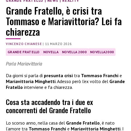
GRANDE FRATELLO
|
NEWS
|
REALITY
Grande Fratello, è crisi tra
Tommaso e Mariavittoria? Lei fa
chiarezza
VINCENZO CHIANESE
|
11 MARZO 2026
GRANDE FRATELLO
NOVELLA
NOVELLA 2000
NOVELLA2000
Parla Mariavittoria
Da giorni si parla di
presunta crisi
tra
Tommaso Franchi
e
Mariavittoria Minghetti
. Adesso però l’ex volto del
Grande
Fratello
interviene e fa chiarezza.
Cosa sta accadendo tra i due ex
concorrenti del Grande Fratello
Lo scorso anno, nella casa del
Grande Fratello
, è nato
l’amore tra
Tommaso Franchi
e
Mariavittoria Minghetti
. I