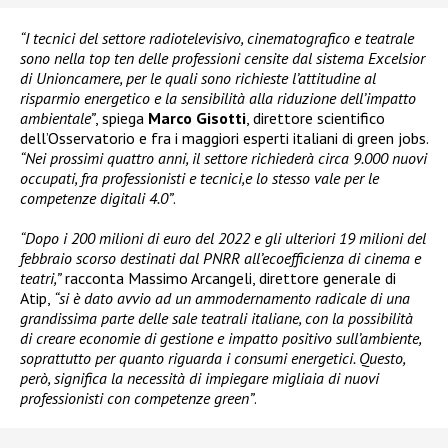
“I tecnici del settore radiotelevisivo, cinematografico e teatrale
sono nella top ten delle professioni censite dal sistema Excelsior
di Unioncamere, per le quali sono richieste l’attitudine al
risparmio energetico e la sensibilità alla riduzione dell’impatto
ambientale”
, spiega
Marco Gisotti
, direttore scientifico
dell’Osservatorio e fra i maggiori esperti italiani di green jobs.
“Nei prossimi quattro anni, il settore richiederà circa 9.000 nuovi
occupati, fra professionisti e tecnici,e lo stesso vale per le
competenze digitali 4.0”
.
“Dopo i 200 milioni di euro del 2022 e gli ulteriori 19 milioni del
febbraio scorso destinati dal PNRR all’ecoefficienza di cinema e
teatri,”
racconta Massimo Arcangeli, direttore generale di
Atip,
“si è dato avvio ad un ammodernamento radicale di una
grandissima parte delle sale teatrali italiane, con la possibilità
di creare economie di gestione e impatto positivo sull’ambiente,
soprattutto per quanto riguarda i consumi energetici. Questo,
però, significa la necessità di impiegare migliaia di nuovi
professionisti con competenze green”
.