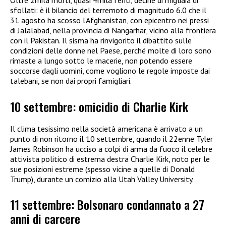
Oltre 2mila morti, quasi 4mila feriti, decine di migliaia di
sfollati: è il bilancio del terremoto di magnitudo 6.0 che il
31 agosto ha scosso l’Afghanistan, con epicentro nei pressi
di Jalalabad, nella provincia di Nangarhar, vicino alla frontiera
con il Pakistan. Il sisma ha rinvigorito il dibattito sulle
condizioni delle donne nel Paese, perché molte di loro sono
rimaste a lungo sotto le macerie, non potendo essere
soccorse dagli uomini, come vogliono le regole imposte dai
talebani, se non dai propri famigliari.
10 settembre: omicidio di Charlie Kirk
Il clima tesissimo nella società americana è arrivato a un
punto di non ritorno il 10 settembre, quando il 22enne Tyler
James Robinson ha ucciso a colpi di arma da fuoco il celebre
attivista politico di estrema destra Charlie Kirk, noto per le
sue posizioni estreme (spesso vicine a quelle di Donald
Trump), durante un comizio alla Utah Valley University.
11 settembre: Bolsonaro condannato a 27
anni di carcere