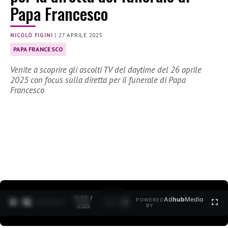
Papa Francesco
NICOLÒ FIGINI
|
27 APRILE 2025
PAPA FRANCESCO
Venite a scoprire gli ascolti TV del daytime del 26 aprile
2025 con focus sulla diretta per il funerale di Papa
Francesco
0:30 /
Ad
hub
Media
POWERED
1
/
2
3:35
BY