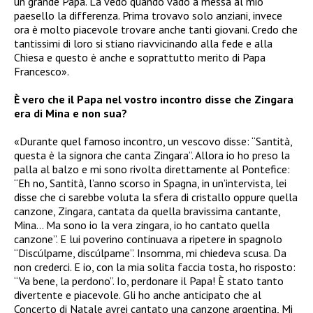
un grande Papa. La vedo quando vado a messa al mio
paesello la differenza. Prima trovavo solo anziani, invece
ora è molto piacevole trovare anche tanti giovani. Credo che
tantissimi di loro si stiano riavvicinando alla fede e alla
Chiesa e questo è anche e soprattutto merito di Papa
Francesco».
È vero che il Papa nel vostro incontro disse che Zingara
era di Mina e non sua?
«Durante quel famoso incontro, un vescovo disse: “Santità,
questa è la signora che canta Zingara”. Allora io ho preso la
palla al balzo e mi sono rivolta direttamente al Pontefice:
“Eh no, Santità, l’anno scorso in Spagna, in un’intervista, lei
disse che ci sarebbe voluta la sfera di cristallo oppure quella
canzone, Zingara, cantata da quella bravissima cantante,
Mina… Ma sono io la vera zingara, io ho cantato quella
canzone”. E lui poverino continuava a ripetere in spagnolo
“Discúlpame, discúlpame”. Insomma, mi chiedeva scusa. Da
non crederci. E io, con la mia solita faccia tosta, ho risposto:
“Va bene, la perdono”. Io, perdonare il Papa! È stato tanto
divertente e piacevole. Gli ho anche anticipato che al
Concerto di Natale avrei cantato una canzone argentina, Mi