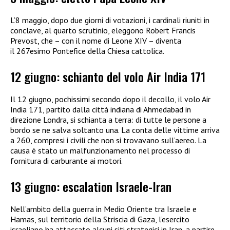
L’8 maggio, dopo due giorni di votazioni, i cardinali riuniti in
conclave, al quarto scrutinio, eleggono Robert Francis
Prevost, che – con il nome di Leone XIV – diventa
il 267esimo Pontefice della Chiesa cattolica.
12 giugno: schianto del volo Air India 171
Il 12 giugno, pochissimi secondo dopo il decollo, il volo Air
India 171, partito dalla città indiana di Ahmedabad in
direzione Londra, si schianta a terra: di tutte le persone a
bordo se ne salva soltanto una. La conta delle vittime arriva
a 260, compresi i civili che non si trovavano sull’aereo. La
causa è stato un malfunzionamento nel processo di
fornitura di carburante ai motori.
13 giugno: escalation Israele-Iran
Nell’ambito della guerra in Medio Oriente tra Israele e
Hamas, sul territorio della Striscia di Gaza, l’esercito
israeliano ha attaccato alcuni siti strategici in Iran, a partire