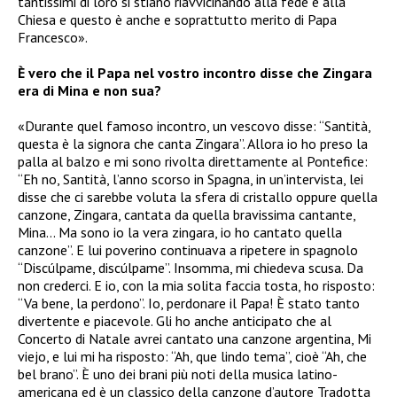
tantissimi di loro si stiano riavvicinando alla fede e alla
Chiesa e questo è anche e soprattutto merito di Papa
Francesco».
È vero che il Papa nel vostro incontro disse che Zingara
era di Mina e non sua?
«Durante quel famoso incontro, un vescovo disse: “Santità,
questa è la signora che canta Zingara”. Allora io ho preso la
palla al balzo e mi sono rivolta direttamente al Pontefice:
“Eh no, Santità, l’anno scorso in Spagna, in un’intervista, lei
disse che ci sarebbe voluta la sfera di cristallo oppure quella
canzone, Zingara, cantata da quella bravissima cantante,
Mina… Ma sono io la vera zingara, io ho cantato quella
canzone”. E lui poverino continuava a ripetere in spagnolo
“Discúlpame, discúlpame”. Insomma, mi chiedeva scusa. Da
non crederci. E io, con la mia solita faccia tosta, ho risposto:
“Va bene, la perdono”. Io, perdonare il Papa! È stato tanto
divertente e piacevole. Gli ho anche anticipato che al
Concerto di Natale avrei cantato una canzone argentina, Mi
viejo, e lui mi ha risposto: “Ah, que lindo tema”, cioè “Ah, che
bel brano”. È uno dei brani più noti della musica latino-
americana ed è un classico della canzone d’autore Tradotta