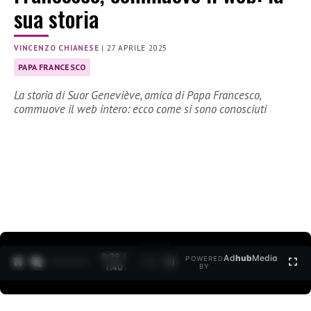
sua storia
VINCENZO CHIANESE
|
27 APRILE 2025
PAPA FRANCESCO
La storia di Suor Geneviève, amica di Papa Francesco,
commuove il web intero: ecco come si sono conosciuti
0:30 /
Ad
hub
Media
POWERED
1
/
2
1:40
BY