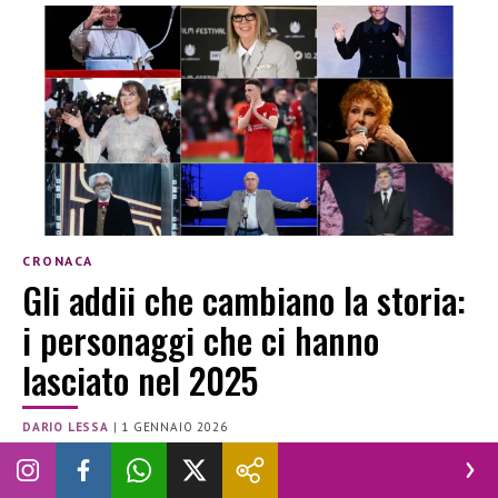
CRONACA
Gli addii che cambiano la storia:
i personaggi che ci hanno
lasciato nel 2025
DARIO LESSA
|
1 GENNAIO 2026
CINEMA
GIORGIO ARMANI
MODA
MORTI 2025
MUSICA
PAPA FRANCESCO
PERSONAGGI