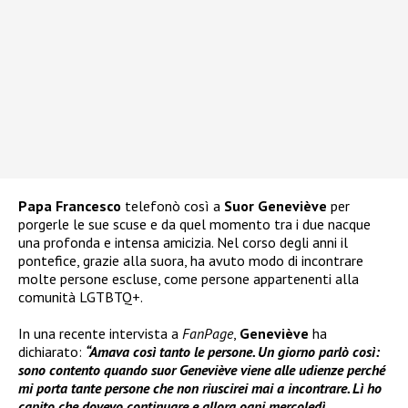
Papa Francesco
telefonò così a
Suor Geneviève
per
porgerle le sue scuse e da quel momento tra i due nacque
una profonda e intensa amicizia. Nel corso degli anni il
pontefice, grazie alla suora, ha avuto modo di incontrare
molte persone escluse, come persone appartenenti alla
comunità LGTBTQ+.
In una recente intervista a
FanPage
,
Geneviève
ha
dichiarato:
“Amava così tanto le persone. Un giorno parlò così:
sono contento quando suor Geneviève viene alle udienze perché
mi porta tante persone che non riuscirei mai a incontrare. Lì ho
capito che dovevo continuare e allora ogni mercoledì