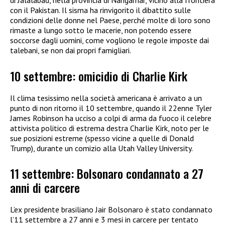
di Jalalabad, nella provincia di Nangarhar, vicino alla frontiera
con il Pakistan. Il sisma ha rinvigorito il dibattito sulle
condizioni delle donne nel Paese, perché molte di loro sono
rimaste a lungo sotto le macerie, non potendo essere
soccorse dagli uomini, come vogliono le regole imposte dai
talebani, se non dai propri famigliari.
10 settembre: omicidio di Charlie Kirk
Il clima tesissimo nella società americana è arrivato a un
punto di non ritorno il 10 settembre, quando il 22enne Tyler
James Robinson ha ucciso a colpi di arma da fuoco il celebre
attivista politico di estrema destra Charlie Kirk, noto per le
sue posizioni estreme (spesso vicine a quelle di Donald
Trump), durante un comizio alla Utah Valley University.
11 settembre: Bolsonaro condannato a 27
anni di carcere
L’ex presidente brasiliano Jair Bolsonaro è stato condannato
l’11 settembre a 27 anni e 3 mesi in carcere per tentato