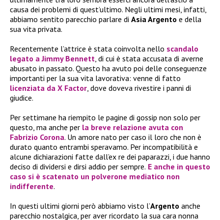
causa dei problemi di quest’ultimo. Negli ultimi mesi, infatti,
abbiamo sentito parecchio parlare di
Asia Argento
e della
sua vita privata.
Recentemente l’attrice è stata coinvolta nello
scandalo
legato a
Jimmy Bennett
, di cui è stata accusata di averne
abusato in passato. Questo ha avuto poi delle conseguenze
importanti per la sua vita lavorativa: venne di fatto
licenziata da
X Factor
, dove doveva rivestire i panni di
giudice.
Per settimane ha riempito le pagine di gossip non solo per
questo, ma anche per
la breve relazione avuta con
Fabrizio Corona
. Un amore nato per caso il loro che non è
durato quanto entrambi speravamo. Per incompatibilità e
alcune dichiarazioni fatte dall’ex re dei paparazzi, i due hanno
deciso di dividersi e dirsi addio per sempre.
E anche in questo
caso si è scatenato un polverone mediatico non
indifferente
.
In questi ultimi giorni però abbiamo visto l’
Argento
anche
parecchio nostalgica, per aver ricordato la sua cara nonna