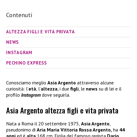
Contenuti
ALTEZZA FIGLI E VITA PRIVATA
NEWS
INSTAGRAM
PECHINO EXPRESS
Conosciamo meglio
Asia Argento
attraverso alcune
curiosità: l’
età
, l’
altezza
, i due
figli
, le
news
su di lei e il
profilo
Instagram
dove seguirla.
Asia Argento altezza figli e vita privata
Nata a Roma il 20 settembre 1975,
Asia Argento
,
pseudonimo di
Aria Maria Vittoria Rossa Argento,
ha
44
anni
ed è
alta
168 cm. Figlia del famoso regista
Dario