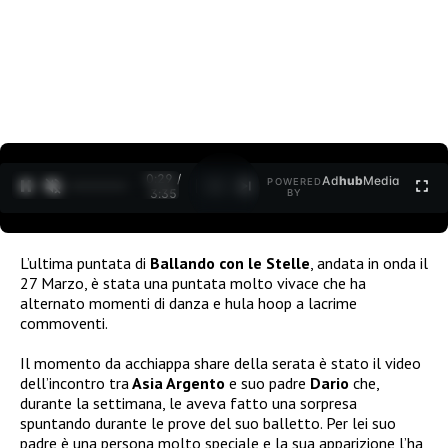
0:30 /
Ad
hub
Media
POWERED
1
/
2
3:35
BY
L’ultima puntata di
Ballando con le Stelle
, andata in onda il
27 Marzo, è stata una puntata molto vivace che ha
alternato momenti di danza e hula hoop a lacrime
commoventi.
Il momento da acchiappa share della serata è stato il video
dell’incontro tra
Asia Argento
e suo padre
Dario
che,
durante la settimana, le aveva fatto una sorpresa
spuntando durante le prove del suo balletto. Per lei suo
padre è una persona molto speciale e la sua apparizione l’ha