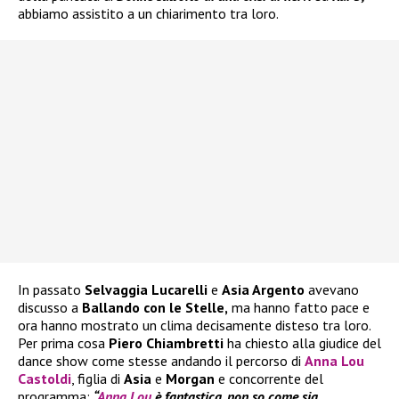
abbiamo assistito a un chiarimento tra loro.
In passato
Selvaggia Lucarelli
e
Asia Argento
avevano
discusso a
Ballando con le Stelle,
ma hanno fatto pace e
ora hanno mostrato un clima decisamente disteso tra loro.
Per prima cosa
Piero Chiambretti
ha chiesto alla giudice del
dance show come stesse andando il percorso di
Anna Lou
Castoldi
, figlia di
Asia
e
Morgan
e concorrente del
programma:
“
Anna Lou
è fantastica, non so come sia