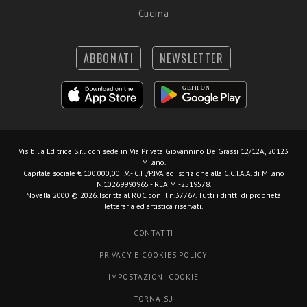
Cucina
ABBONATI
NEWSLETTER
Visibilia Editrice S.r.l.
con sede in Via Privata Giovannino De Grassi 12/12A, 20123
Milano.
Capitale sociale € 100.000,00 I.V. - C.F./P.IVA ed iscrizione alla C.C.I.A.A. di Milano
N.10269990965 - REA MI-2519578.
Novella 2000 © 2026. Iscritta al ROC con il n.37767. Tutti i diritti di proprietà
letteraria ed artistica riservati.
CONTATTI
PRIVACY E COOKIES POLICY
IMPOSTAZIONI COOKIE
TORNA SU