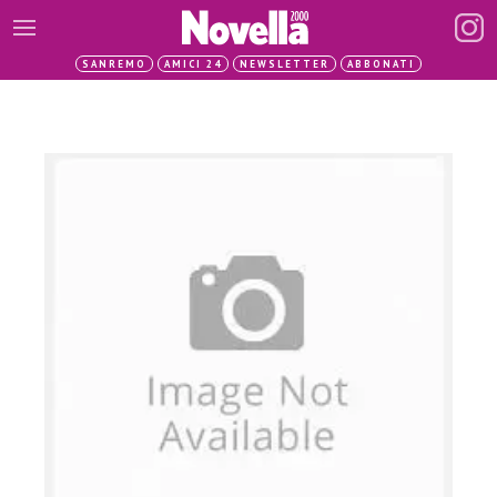
SANREMO
AMICI 24
NEWSLETTER
ABBONATI