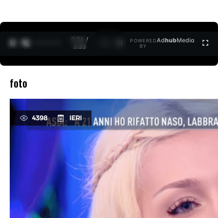
0:26 /
Ad
hub
Media
POWERED
1
/
2
3:35
BY
foto