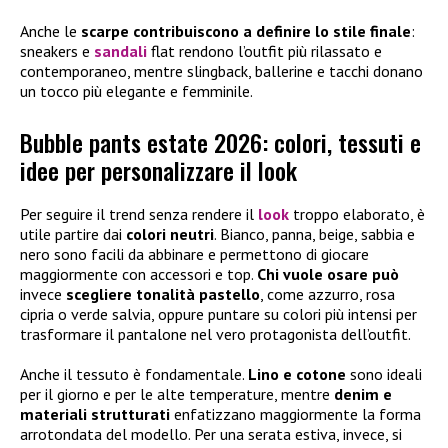
Anche le
scarpe contribuiscono a definire lo stile finale
:
sneakers e
sandali
flat rendono l’outfit più rilassato e
contemporaneo, mentre slingback, ballerine e tacchi donano
un tocco più elegante e femminile.
Bubble pants estate 2026: colori, tessuti e
idee per personalizzare il look
Per seguire il trend senza rendere il
look
troppo elaborato, è
utile partire dai
colori neutri
. Bianco, panna, beige, sabbia e
nero sono facili da abbinare e permettono di giocare
maggiormente con accessori e top.
Chi vuole osare può
invece
scegliere tonalità pastello
, come azzurro, rosa
cipria o verde salvia, oppure puntare su colori più intensi per
trasformare il pantalone nel vero protagonista dell’outfit.
Anche il tessuto è fondamentale.
Lino e cotone
sono ideali
per il giorno e per le alte temperature, mentre
denim e
materiali strutturati
enfatizzano maggiormente la forma
arrotondata del modello. Per una serata estiva, invece, si