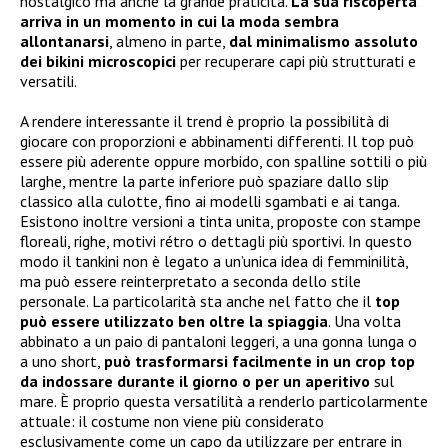
nostalgico ma anche la grande praticità.
La sua riscoperta
arriva in un momento in cui la moda sembra
allontanarsi
, almeno in parte,
dal minimalismo assoluto
dei bikini microscopici
per recuperare capi più strutturati e
versatili.
A rendere interessante il trend è proprio la possibilità di
giocare con proporzioni e abbinamenti differenti. Il top può
essere più aderente oppure morbido, con spalline sottili o più
larghe, mentre la parte inferiore può spaziare dallo slip
classico alla culotte, fino ai modelli sgambati e ai tanga.
Esistono inoltre versioni a tinta unita, proposte con stampe
floreali, righe, motivi rétro o dettagli più sportivi. In questo
modo il tankini non è legato a un’unica idea di femminilità,
ma può essere reinterpretato a seconda dello stile
personale. La particolarità sta anche nel fatto che il
top
può essere utilizzato ben oltre la spiaggia
. Una volta
abbinato a un paio di pantaloni leggeri, a una gonna lunga o
a uno short,
può trasformarsi facilmente in un crop top
da indossare durante il giorno o per un aperitivo
sul
mare. È proprio questa versatilità a renderlo particolarmente
attuale: il costume non viene più considerato
esclusivamente come un capo da utilizzare per entrare in