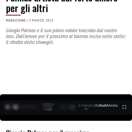
per gli altri
REDAZIONE
|
3 MARZO 2021
Giorgia Palmas e il suo piano natale tracciato dal nostro
Joss. Dall’amore per il prossimo al talento inciso nelle stelle:
il ritratto della showgirl.
0:30 /
Ad
hub
Media
POWERED
1
/
2
3:35
BY