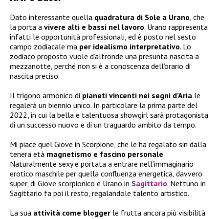
Dato interessante quella
quadratura di Sole a Urano
, che
la porta a
vivere alti e bassi nel lavoro
. Urano rappresenta
infatti le opportunità professionali, ed è posto nel sesto
campo zodiacale ma
per idealismo interpretativo
. Lo
zodiaco proposto vuole d’altronde una presunta nascita a
mezzanotte, perché non si è a conoscenza dell’orario di
nascita preciso.
Il trigono armonico di
pianeti vincenti nei segni d’Aria
le
regalerà un biennio unico. In particolare la prima parte del
2022, in cui la bella e talentuosa showgirl sarà protagonista
di un successo nuovo e di un traguardo ambito da tempo.
Mi piace quel Giove in Scorpione, che le ha regalato sin dalla
tenera età
magnetismo e fascino personale
.
Naturalmente sexy e portata a entrare nell’immaginario
erotico maschile per quella confluenza energetica, davvero
super, di Giove scorpionico e Urano in
Sagittario
. Nettuno in
Sagittario fa poi il resto, regalandole talento artistico.
La sua
attività come blogger
le frutta ancora più visibilità