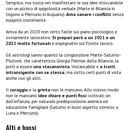
Semplice, ma tosta nel manifestare le sue idee ritoccandole
con un pizzico di spigolosità verbale (Marte in Bilancia in
trigono a Mercurio in Acquario).
Ama sanare i conflitti
senza
inasprirli sterilmente.
Arriva da un 2020 non certo facile sul piano psicologico e
ovviamente lavorativo.
Si prepari però a un 2021 e un
2022 molto fortunati
e impegnativi sul fronte lavoro.
Gli astrologi sanno quanto la congiunzione Marte-Saturno-
Plutone, che caratterizza Giorgia Palmas dalla Bilancia, la
porti a essere
una stacanovista
. Instancabile e
a tratti
intransigente con se stessa
, ma sotto certi punti di vista
anche con gli altri.
Il
coraggio
e la
grinta
non le mancano. Allo stesso modo
non le mancano
idee chiare e punti fissi
coltivati sin
dall’infanzia, per naturale predisposizione animica ed
educazione famigliare (Saturno in buon aspetto stimolo a
Luna e Mercurio).
Alti e bassi