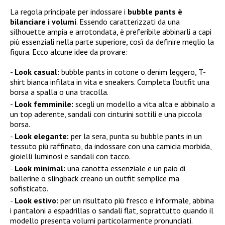
La regola principale per indossare i
bubble pants è
bilanciare i volumi
. Essendo caratterizzati da una
silhouette ampia e arrotondata, è preferibile abbinarli a capi
più essenziali nella parte superiore, così da definire meglio la
figura. Ecco alcune idee da provare:
Look casual:
bubble pants in cotone o denim leggero, T-
shirt bianca infilata in vita e sneakers. Completa l’outfit una
borsa a spalla o una tracolla.
Look femminile:
scegli un modello a vita alta e abbinalo a
un top aderente, sandali con cinturini sottili e una piccola
borsa.
Look elegante:
per la sera, punta su bubble pants in un
tessuto più raffinato, da indossare con una camicia morbida,
gioielli luminosi e sandali con tacco.
Look minimal:
una canotta essenziale e un paio di
ballerine o slingback creano un outfit semplice ma
sofisticato.
Look estivo:
per un risultato più fresco e informale, abbina
i pantaloni a espadrillas o sandali flat, soprattutto quando il
modello presenta volumi particolarmente pronunciati.