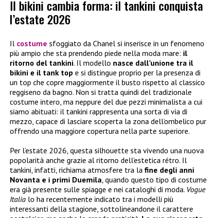
Il bikini cambia forma: il tankini conquista
l’estate 2026
Il
costume
sfoggiato da Chanel si inserisce in un fenomeno
più ampio che sta prendendo piede nella moda mare:
il
ritorno del tankini
. Il modello
nasce dall’unione tra il
bikini e il tank top
e si distingue proprio per la presenza di
un top che copre maggiormente il busto rispetto al classico
reggiseno da bagno. Non si tratta quindi del tradizionale
costume intero, ma neppure del due pezzi minimalista a cui
siamo abituati: il tankini rappresenta una sorta di via di
mezzo, capace di lasciare scoperta la zona dell’ombelico pur
offrendo una maggiore copertura nella parte superiore.
Per l’estate 2026, questa silhouette sta vivendo una nuova
popolarità anche grazie al ritorno dell’estetica rétro. Il
tankini, infatti, richiama atmosfere tra la
fine degli anni
Novanta e i primi Duemila
, quando questo tipo di costume
era già presente sulle spiagge e nei cataloghi di moda.
Vogue
Italia
lo ha recentemente indicato tra i modelli più
interessanti della stagione, sottolineandone il carattere