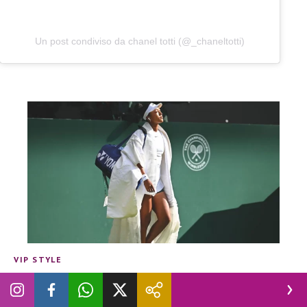
Un post condiviso da chanel totti (@_chaneltotti)
VIP STYLE
Tenniscore, quando uno sport