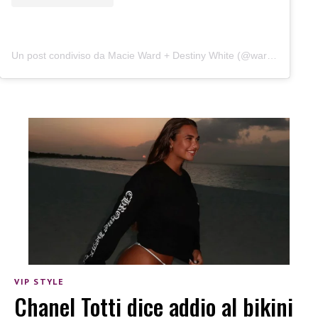
Un post condiviso da Macie Ward + Destiny White (@wardandwhite)
VIP STYLE
Chanel Totti dice addio al bikini