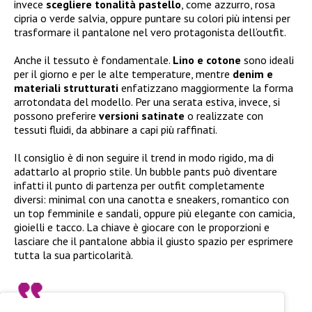
invece
scegliere tonalità pastello
, come azzurro, rosa
cipria o verde salvia, oppure puntare su colori più intensi per
trasformare il pantalone nel vero protagonista dell’outfit.
Anche il tessuto è fondamentale.
Lino e cotone
sono ideali
per il giorno e per le alte temperature, mentre
denim e
materiali strutturati
enfatizzano maggiormente la forma
arrotondata del modello. Per una serata estiva, invece, si
possono preferire
versioni satinate
o realizzate con
tessuti fluidi, da abbinare a capi più raffinati.
Il consiglio è di non seguire il trend in modo rigido, ma di
adattarlo al proprio stile. Un bubble pants può diventare
infatti il punto di partenza per outfit completamente
diversi: minimal con una canotta e sneakers, romantico con
un top femminile e sandali, oppure più elegante con camicia,
gioielli e tacco. La chiave è giocare con le proporzioni e
lasciare che il pantalone abbia il giusto spazio per esprimere
tutta la sua particolarità.