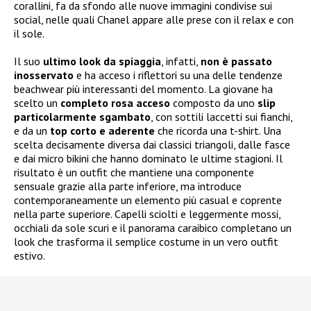
corallini, fa da sfondo alle nuove immagini condivise sui
social, nelle quali Chanel appare alle prese con il relax e con
il sole.
Il suo
ultimo look da spiaggia
, infatti,
non è passato
inosservato
e ha acceso i riflettori su una delle tendenze
beachwear più interessanti del momento. La giovane ha
scelto un
completo rosa acceso
composto da uno
slip
particolarmente sgambato
, con sottili laccetti sui fianchi,
e da un
top corto e aderente
che ricorda una t-shirt. Una
scelta decisamente diversa dai classici triangoli, dalle fasce
e dai micro bikini che hanno dominato le ultime stagioni. Il
risultato è un outfit che mantiene una componente
sensuale grazie alla parte inferiore, ma introduce
contemporaneamente un elemento più casual e coprente
nella parte superiore. Capelli sciolti e leggermente mossi,
occhiali da sole scuri e il panorama caraibico completano un
look che trasforma il semplice costume in un vero outfit
estivo.