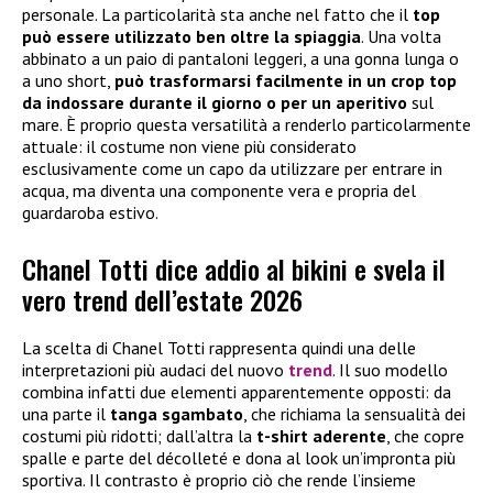
personale. La particolarità sta anche nel fatto che il
top
può essere utilizzato ben oltre la spiaggia
. Una volta
abbinato a un paio di pantaloni leggeri, a una gonna lunga o
a uno short,
può trasformarsi facilmente in un crop top
da indossare durante il giorno o per un aperitivo
sul
mare. È proprio questa versatilità a renderlo particolarmente
attuale: il costume non viene più considerato
esclusivamente come un capo da utilizzare per entrare in
acqua, ma diventa una componente vera e propria del
guardaroba estivo.
Chanel Totti dice addio al bikini e svela il
vero trend dell’estate 2026
La scelta di Chanel Totti rappresenta quindi una delle
interpretazioni più audaci del nuovo
trend
. Il suo modello
combina infatti due elementi apparentemente opposti: da
una parte il
tanga sgambato
, che richiama la sensualità dei
costumi più ridotti; dall’altra la
t-shirt aderente
, che copre
spalle e parte del décolleté e dona al look un’impronta più
sportiva. Il contrasto è proprio ciò che rende l’insieme