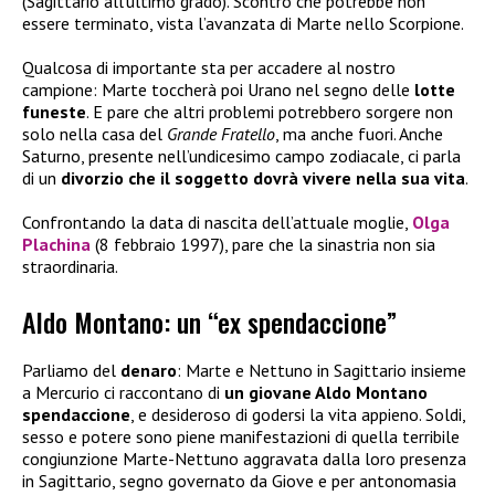
(Sagittario all’ultimo grado). Scontro che potrebbe non
essere terminato, vista l’avanzata di Marte nello Scorpione.
Qualcosa di importante sta per accadere al nostro
campione: Marte toccherà poi Urano nel segno delle
lotte
funeste
. E pare che altri problemi potrebbero sorgere non
solo nella casa del
Grande Fratello
, ma anche fuori. Anche
Saturno, presente nell’undicesimo campo zodiacale, ci parla
di un
divorzio che il soggetto dovrà vivere nella sua vita
.
Confrontando la data di nascita dell’attuale moglie,
Olga
Plachina
(8 febbraio 1997), pare che la sinastria non sia
straordinaria.
Aldo Montano: un “ex spendaccione”
Parliamo del
denaro
: Marte e Nettuno in Sagittario insieme
a Mercurio ci raccontano di
un giovane Aldo Montano
spendaccione
, e desideroso di godersi la vita appieno. Soldi,
sesso e potere sono piene manifestazioni di quella terribile
congiunzione Marte-Nettuno aggravata dalla loro presenza
in Sagittario, segno governato da Giove e per antonomasia