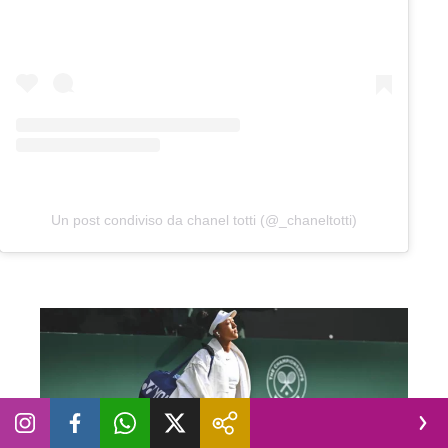
Un post condiviso da chanel totti (@_chaneltotti)