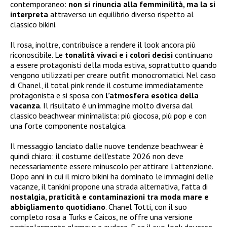
contemporaneo:
non si rinuncia alla femminilità, ma la si
interpreta
attraverso un equilibrio diverso rispetto al
classico bikini.
Il rosa, inoltre, contribuisce a rendere il look ancora più
riconoscibile. Le
tonalità vivaci e i colori decisi
continuano
a essere protagonisti della moda estiva, soprattutto quando
vengono utilizzati per creare outfit monocromatici. Nel caso
di Chanel, il total pink rende il costume immediatamente
protagonista e si sposa con
l’atmosfera esotica della
vacanza
. Il risultato è un’immagine molto diversa dal
classico beachwear minimalista: più giocosa, più pop e con
una forte componente nostalgica.
Il messaggio lanciato dalle nuove tendenze beachwear è
quindi chiaro: il costume dell’estate 2026 non deve
necessariamente essere minuscolo per attirare l’attenzione.
Dopo anni in cui il micro bikini ha dominato le immagini delle
vacanze, il tankini propone una strada alternativa, fatta di
nostalgia, praticità e contaminazioni tra moda mare e
abbigliamento quotidiano
. Chanel Totti, con il suo
completo rosa a Turks e Caicos, ne offre una versione
particolarmente glamour e audace. E se il suo look dovesse