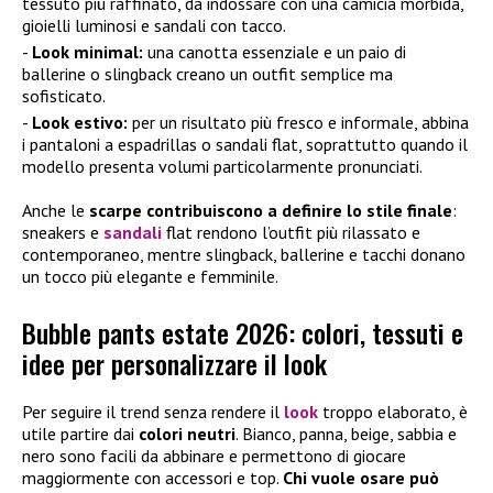
tessuto più raffinato, da indossare con una camicia morbida,
gioielli luminosi e sandali con tacco.
Look minimal:
una canotta essenziale e un paio di
ballerine o slingback creano un outfit semplice ma
sofisticato.
Look estivo:
per un risultato più fresco e informale, abbina
i pantaloni a espadrillas o sandali flat, soprattutto quando il
modello presenta volumi particolarmente pronunciati.
Anche le
scarpe contribuiscono a definire lo stile finale
:
sneakers e
sandali
flat rendono l’outfit più rilassato e
contemporaneo, mentre slingback, ballerine e tacchi donano
un tocco più elegante e femminile.
Bubble pants estate 2026: colori, tessuti e
idee per personalizzare il look
Per seguire il trend senza rendere il
look
troppo elaborato, è
utile partire dai
colori neutri
. Bianco, panna, beige, sabbia e
nero sono facili da abbinare e permettono di giocare
maggiormente con accessori e top.
Chi vuole osare può