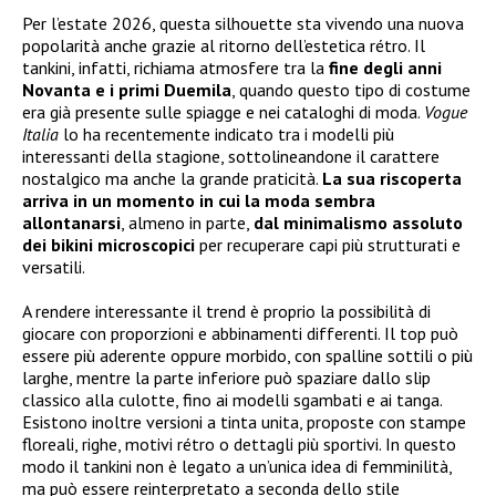
Per l’estate 2026, questa silhouette sta vivendo una nuova
popolarità anche grazie al ritorno dell’estetica rétro. Il
tankini, infatti, richiama atmosfere tra la
fine degli anni
Novanta e i primi Duemila
, quando questo tipo di costume
era già presente sulle spiagge e nei cataloghi di moda.
Vogue
Italia
lo ha recentemente indicato tra i modelli più
interessanti della stagione, sottolineandone il carattere
nostalgico ma anche la grande praticità.
La sua riscoperta
arriva in un momento in cui la moda sembra
allontanarsi
, almeno in parte,
dal minimalismo assoluto
dei bikini microscopici
per recuperare capi più strutturati e
versatili.
A rendere interessante il trend è proprio la possibilità di
giocare con proporzioni e abbinamenti differenti. Il top può
essere più aderente oppure morbido, con spalline sottili o più
larghe, mentre la parte inferiore può spaziare dallo slip
classico alla culotte, fino ai modelli sgambati e ai tanga.
Esistono inoltre versioni a tinta unita, proposte con stampe
floreali, righe, motivi rétro o dettagli più sportivi. In questo
modo il tankini non è legato a un’unica idea di femminilità,
ma può essere reinterpretato a seconda dello stile