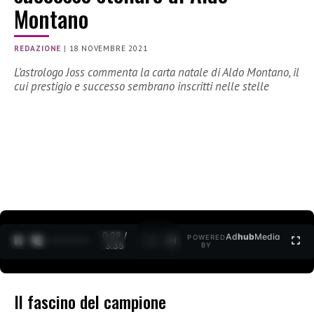
Montano
REDAZIONE
|
18 NOVEMBRE 2021
L’astrologo Joss commenta la carta natale di Aldo Montano, il
cui prestigio e successo sembrano inscritti nelle stelle
0:30 /
Ad
hub
Media
POWERED
1
/
2
3:35
BY
Il fascino del campione