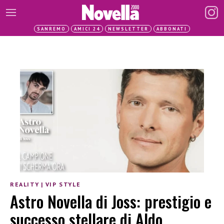
SANREMO
AMICI 24
NEWSLETTER
ABBONATI
REALITY
|
VIP STYLE
Astro Novella di Joss: prestigio e
successo stellare di Aldo