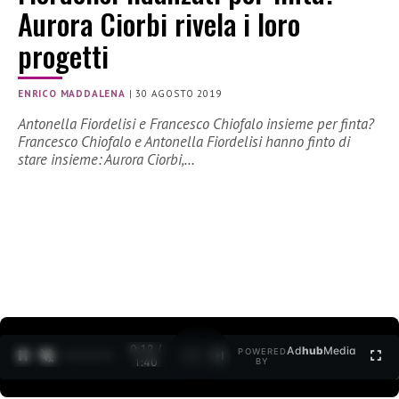
Aurora Ciorbi rivela i loro
progetti
ENRICO MADDALENA
|
30 AGOSTO 2019
Antonella Fiordelisi e Francesco Chiofalo insieme per finta?
Francesco Chiofalo e Antonella Fiordelisi hanno finto di
stare insieme: Aurora Ciorbi,…
0:13 /
Ad
hub
Media
POWERED
1
/
2
1:40
BY