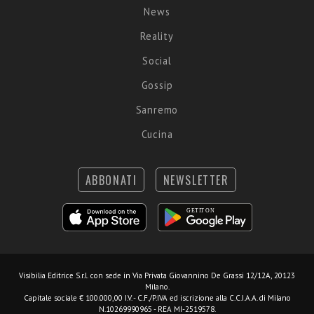
News
Reality
Social
Gossip
Sanremo
Cucina
ABBONATI
NEWSLETTER
Visibilia Editrice S.r.l.
con sede in Via Privata Giovannino De Grassi 12/12A, 20123
Milano.
Capitale sociale € 100.000,00 I.V. - C.F./P.IVA ed iscrizione alla C.C.I.A.A. di Milano
N.10269990965 - REA MI-2519578.