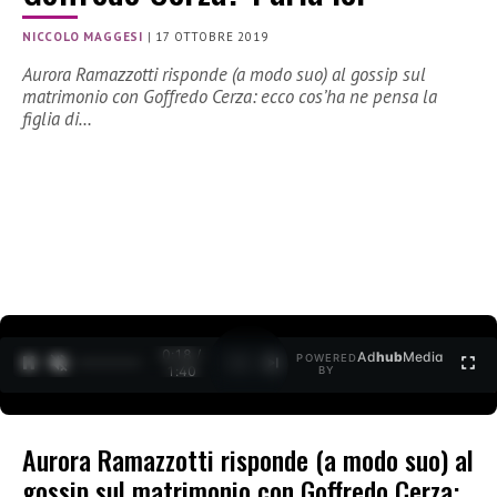
NICCOLO MAGGESI
|
17 OTTOBRE 2019
Aurora Ramazzotti risponde (a modo suo) al gossip sul
matrimonio con Goffredo Cerza: ecco cos’ha ne pensa la
figlia di…
0:18 /
Ad
hub
Media
POWERED
1
/
2
1:40
BY
Aurora Ramazzotti risponde (a modo suo) al
gossip sul matrimonio con Goffredo Cerza: