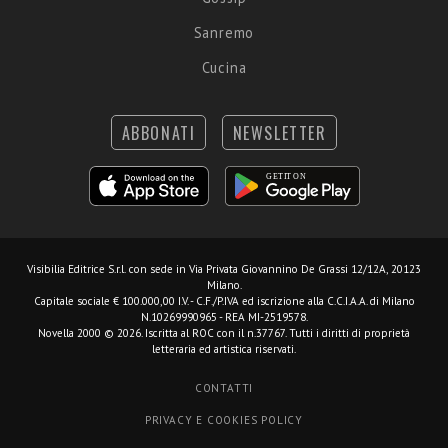
Sanremo
Cucina
ABBONATI
NEWSLETTER
Visibilia Editrice S.r.l.
con sede in Via Privata Giovannino De Grassi 12/12A, 20123
Milano.
Capitale sociale € 100.000,00 I.V. - C.F./P.IVA ed iscrizione alla C.C.I.A.A. di Milano
N.10269990965 - REA MI-2519578.
Novella 2000 © 2026. Iscritta al ROC con il n.37767. Tutti i diritti di proprietà
letteraria ed artistica riservati.
CONTATTI
PRIVACY E COOKIES POLICY