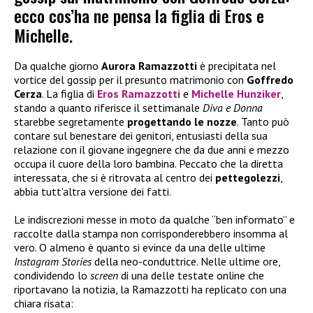
ecco cos’ha ne pensa la figlia di Eros e
Michelle.
Da qualche giorno
Aurora Ramazzotti
è precipitata nel
vortice del gossip per il presunto matrimonio con
Goffredo
Cerza
. La figlia di
Eros Ramazzotti
e
Michelle Hunziker
,
stando a quanto riferisce il settimanale
Diva e Donna
starebbe segretamente
progettando le nozze
. Tanto può
contare sul benestare dei genitori, entusiasti della sua
relazione con il giovane ingegnere che da due anni e mezzo
occupa il cuore della loro bambina. Peccato che la diretta
interessata, che si è ritrovata al centro dei
pettegolezzi
,
abbia tutt’altra versione dei fatti.
Le indiscrezioni messe in moto da qualche “ben informato” e
raccolte dalla stampa non corrisponderebbero insomma al
vero. O almeno è quanto si evince da una delle ultime
Instagram Stories
della neo-conduttrice. Nelle ultime ore,
condividendo lo
screen
di una delle testate online che
riportavano la notizia, la Ramazzotti ha replicato con una
chiara risata: