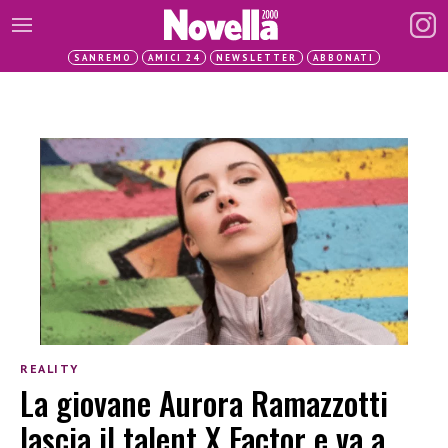
SANREMO
AMICI 24
NEWSLETTER
ABBONATI
REALITY
La giovane Aurora Ramazzotti
lascia il talent X Factor e va a