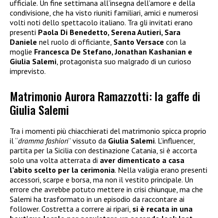
ufficiale. Un fine settimana all’insegna dell’amore e della
condivisione, che ha visto riuniti familiari, amici e numerosi
volti noti dello spettacolo italiano. Tra gli invitati erano
presenti
Paola Di Benedetto, Serena Autieri, Sara
Daniele
nel ruolo di officiante,
Santo Versace
con la
moglie
Francesca De Stefano, Jonathan Kashanian e
Giulia Salemi
, protagonista suo malgrado di un curioso
imprevisto.
Matrimonio Aurora Ramazzotti: la gaffe di
Giulia Salemi
Tra i momenti più chiacchierati del matrimonio spicca proprio
il “
dramma fashion
” vissuto da
Giulia Salemi
. L’influencer,
partita per la Sicilia con destinazione Catania, si è accorta
solo una volta atterrata di
aver dimenticato a casa
l’abito scelto per la cerimonia
. Nella valigia erano presenti
accessori, scarpe e borsa, ma non il vestito principale. Un
errore che avrebbe potuto mettere in crisi chiunque, ma che
Salemi ha trasformato in un episodio da raccontare ai
follower. Costretta a correre ai ripari,
si è recata in una