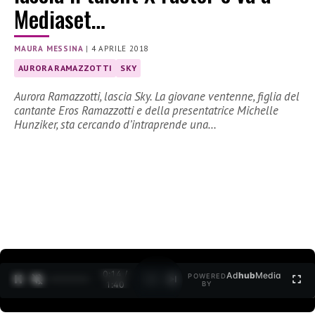
Mediaset…
MAURA MESSINA
|
4 APRILE 2018
AURORA RAMAZZOTTI
SKY
Aurora Ramazzotti, lascia Sky. La giovane ventenne, figlia del
cantante Eros Ramazzotti e della presentatrice Michelle
Hunziker, sta cercando d’intraprende una…
0:15 /
Ad
hub
Media
POWERED
1
/
2
1:40
BY