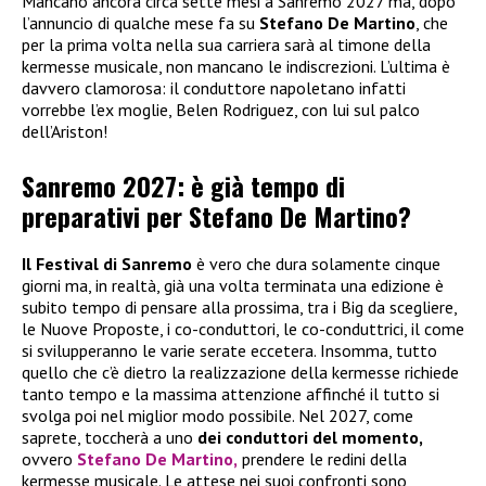
Mancano ancora circa sette mesi a Sanremo 2027 ma, dopo
l’annuncio di qualche mese fa su
Stefano De Martino
, che
per la prima volta nella sua carriera sarà al timone della
kermesse musicale, non mancano le indiscrezioni. L’ultima è
davvero clamorosa: il conduttore napoletano infatti
vorrebbe l’ex moglie, Belen Rodriguez, con lui sul palco
dell’Ariston!
Sanremo 2027: è già tempo di
preparativi per Stefano De Martino?
Il Festival di Sanremo
è vero che dura solamente cinque
giorni ma, in realtà, già una volta terminata una edizione è
subito tempo di pensare alla prossima, tra i Big da scegliere,
le Nuove Proposte, i co-conduttori, le co-conduttrici, il come
si svilupperanno le varie serate eccetera. Insomma, tutto
quello che c’è dietro la realizzazione della kermesse richiede
tanto tempo e la massima attenzione affinché il tutto si
svolga poi nel miglior modo possibile. Nel 2027, come
saprete, toccherà a uno
dei conduttori del momento,
ovvero
Stefano De Martino,
prendere le redini della
kermesse musicale. Le attese nei suoi confronti sono