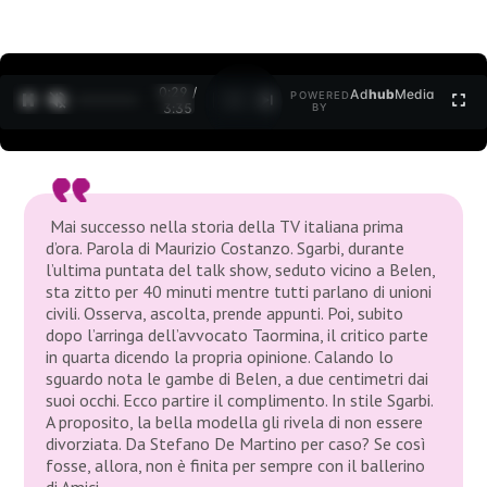
0:30 /
Ad
hub
Media
POWERED
1
/
2
3:35
BY
Mai successo nella storia della TV italiana prima
d’ora. Parola di Maurizio Costanzo. Sgarbi, durante
l’ultima puntata del talk show, seduto vicino a Belen,
sta zitto per 40 minuti mentre tutti parlano di unioni
civili. Osserva, ascolta, prende appunti. Poi, subito
dopo l’arringa dell’avvocato Taormina, il critico parte
in quarta dicendo la propria opinione. Calando lo
sguardo nota le gambe di Belen, a due centimetri dai
suoi occhi. Ecco partire il complimento. In stile Sgarbi.
A proposito, la bella modella gli rivela di non essere
divorziata. Da Stefano De Martino per caso? Se così
fosse, allora, non è finita per sempre con il ballerino