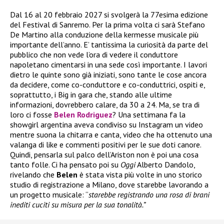
Dal 16 al 20 febbraio 2027 si svolgerà la 77esima edizione
del Festival di Sanremo. Per la prima volta ci sarà Stefano
De Martino alla conduzione della kermesse musicale più
importante dell’anno. E’ tantissima la curiosità da parte del
pubblico che non vede l’ora di vedere il conduttore
napoletano cimentarsi in una sede così importante. I lavori
dietro le quinte sono già iniziati, sono tante le cose ancora
da decidere, come co-conduttore e co-conduttrici, ospiti e,
soprattutto, i Big in gara che, stando alle ultime
informazioni, dovrebbero calare, da 30 a 24. Ma, se tra di
loro ci fosse
Belen Rodriguez
? Una settimana fa la
showgirl argentina aveva condiviso su Instagram un video
mentre suona la chitarra e canta, video che ha ottenuto una
valanga di like e commenti positivi per le sue doti canore.
Quindi, pensarla sul palco dell’Ariston non è poi una cosa
tanto folle. Ci ha pensato poi su
Oggi
Alberto Dandolo,
rivelando che
Belen
è stata vista più volte in uno storico
studio di registrazione a Milano, dove starebbe lavorando a
un progetto musicale: “
starebbe registrando una rosa di brani
inediti cuciti su misura per la sua tonalità.”