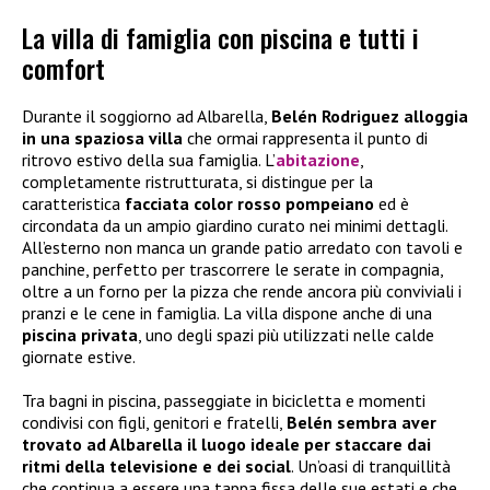
La villa di famiglia con piscina e tutti i
comfort
Durante il soggiorno ad Albarella,
Belén Rodriguez alloggia
in una spaziosa villa
che ormai rappresenta il punto di
ritrovo estivo della sua famiglia. L’
abitazione
,
completamente ristrutturata, si distingue per la
caratteristica
facciata color rosso pompeiano
ed è
circondata da un ampio giardino curato nei minimi dettagli.
All’esterno non manca un grande patio arredato con tavoli e
panchine, perfetto per trascorrere le serate in compagnia,
oltre a un forno per la pizza che rende ancora più conviviali i
pranzi e le cene in famiglia. La villa dispone anche di una
piscina privata
, uno degli spazi più utilizzati nelle calde
giornate estive.
Tra bagni in piscina, passeggiate in bicicletta e momenti
condivisi con figli, genitori e fratelli,
Belén sembra aver
trovato ad Albarella il luogo ideale per staccare dai
ritmi della televisione e dei social
. Un’oasi di tranquillità
che continua a essere una tappa fissa delle sue estati e che,