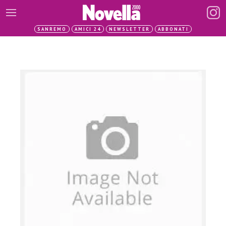
SANREMO
AMICI 24
NEWSLETTER
ABBONATI