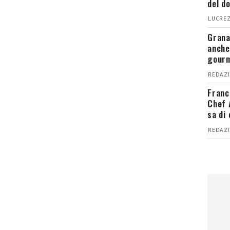
del d
LUCREZ
Grana
anche
gour
REDAZI
Franc
Chef 
sa di
REDAZI