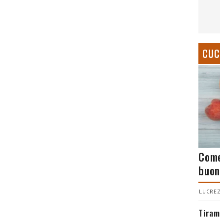
CUC
Come
buon
LUCREZ
Tiram