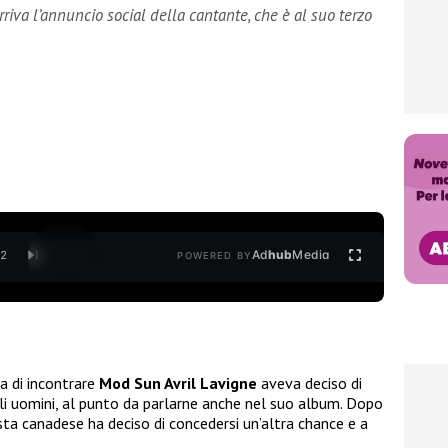
riva l’annuncio social della cantante, che è al suo terzo
Ad
hub
Media
/
2
POWERED BY
a di incontrare
Mod Sun Avril Lavigne
aveva deciso di
li uomini, al punto da parlarne anche nel suo album. Dopo
ista canadese ha deciso di concedersi un’altra chance e a