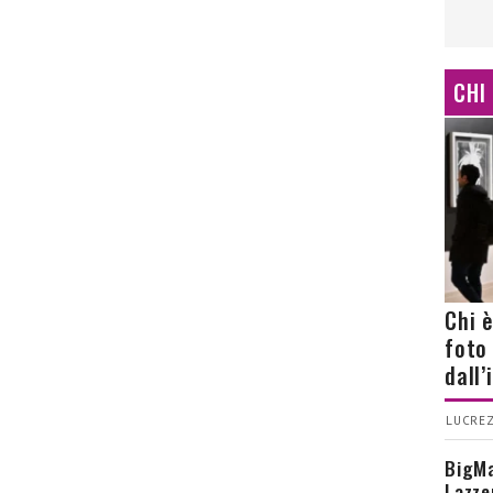
CHI
Chi 
foto
dall
LUCREZ
BigMa
Lazze