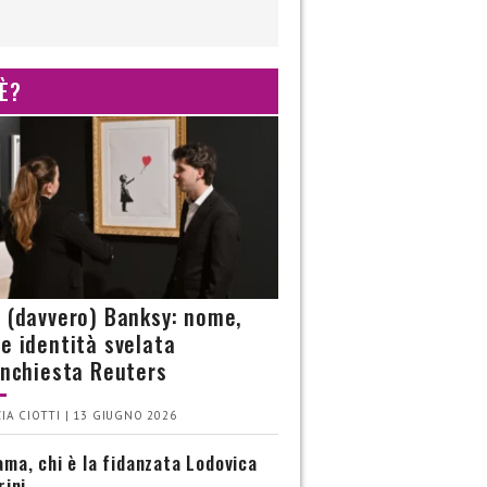
 È?
è (davvero) Banksy: nome,
 e identità svelata
’inchiesta Reuters
IA CIOTTI | 13 GIUGNO 2026
ma, chi è la fidanzata Lodovica
rini