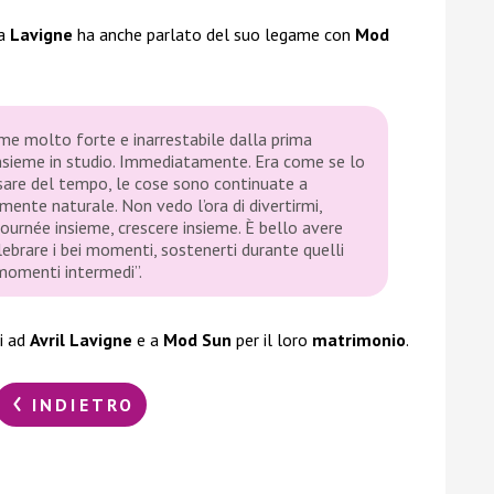
la
Lavigne
ha anche parlato del suo legame con
Mod
e molto forte e inarrestabile dalla prima
nsieme in studio. Immediatamente. Era come se lo
sare del tempo, le cose sono continuate a
lmente naturale. Non vedo l’ora di divertirmi,
tournée insieme, crescere insieme. È bello avere
lebrare i bei momenti, sostenerti durante quelli
i momenti intermedi”.
i ad
Avril Lavigne
e a
Mod Sun
per il loro
matrimonio
.
INDIETRO