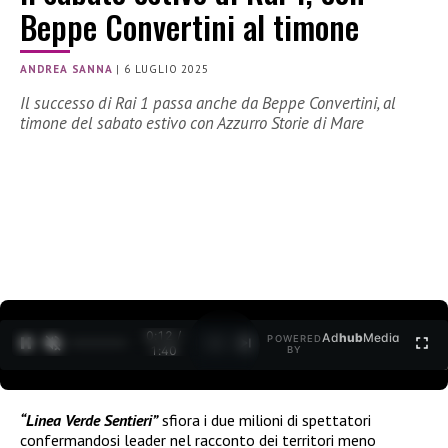
Beppe Convertini al timone
ANDREA SANNA
|
6 LUGLIO 2025
Il successo di Rai 1 passa anche da Beppe Convertini, al
timone del sabato estivo con Azzurro Storie di Mare
0:13 /
Ad
hub
Media
POWERED
1
/
2
1:40
BY
“Linea Verde Sentieri”
sfiora i due milioni di spettatori
confermandosi leader nel racconto dei territori meno