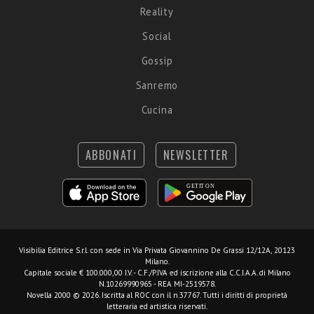
Reality
Social
Gossip
Sanremo
Cucina
ABBONATI
NEWSLETTER
Visibilia Editrice S.r.l.
con sede in Via Privata Giovannino De Grassi 12/12A, 20123
Milano.
Capitale sociale € 100.000,00 I.V. - C.F./P.IVA ed iscrizione alla C.C.I.A.A. di Milano
N.10269990965 - REA MI-2519578.
Novella 2000 © 2026. Iscritta al ROC con il n.37767. Tutti i diritti di proprietà
letteraria ed artistica riservati.