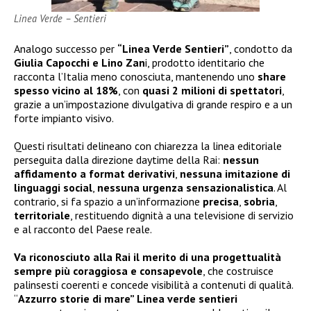
Linea Verde – Sentieri
Analogo successo per
“Linea Verde Sentieri”
, condotto da
Giulia Capocchi e Lino Zan
i, prodotto identitario che
racconta l’Italia meno conosciuta, mantenendo uno
share
spesso vicino al 18%
, con
quasi 2 milioni di spettatori
,
grazie a un’impostazione divulgativa di grande respiro e a un
forte impianto visivo.
Questi risultati delineano con chiarezza la linea editoriale
perseguita dalla direzione daytime della Rai:
nessun
affidamento a format derivativi
,
nessuna imitazione di
linguaggi social
,
nessuna urgenza sensazionalistica
. Al
contrario, si fa spazio a un’informazione
precisa
,
sobria
,
territoriale
, restituendo dignità a una televisione di servizio
e al racconto del Paese reale.
Va riconosciuto alla Rai il merito di una progettualità
sempre più coraggiosa e consapevole
, che costruisce
palinsesti coerenti e concede visibilità a contenuti di qualità.
“
Azzurro storie di mare” Linea verde sentieri