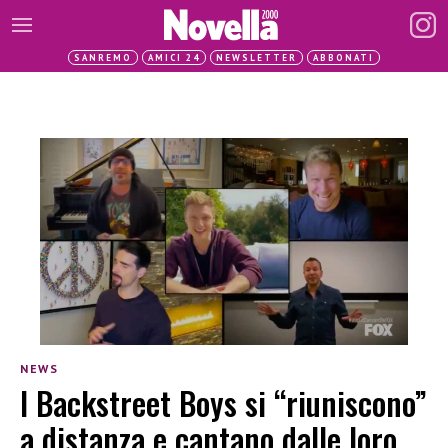
SANREMO
AMICI 24
NEWSLETTER
ABBONATI
NEWS
I Backstreet Boys si “riuniscono”
a distanza e cantano dalle loro