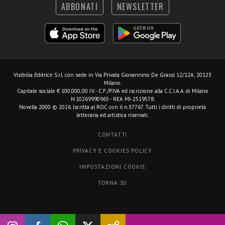
ABBONATI
NEWSLETTER
Visibilia Editrice S.r.l.
con sede in Via Privata Giovannino De Grassi 12/12A, 20123
Milano.
Capitale sociale € 100.000,00 I.V. - C.F./P.IVA ed iscrizione alla C.C.I.A.A. di Milano
N.10269990965 - REA MI-2519578.
Novella 2000 © 2026. Iscritta al ROC con il n.37767. Tutti i diritti di proprietà
letteraria ed artistica riservati.
CONTATTI
PRIVACY E COOKIES POLICY
IMPOSTAZIONI COOKIE
TORNA SU