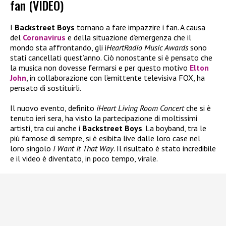
fan (VIDEO)
I
Backstreet Boys
tornano a fare impazzire i fan. A causa
del
Coronavirus
e della situazione d’emergenza che il
mondo sta affrontando, gli i
HeartRadio Music Awards
sono
stati cancellati quest’anno. Ciò nonostante si è pensato che
la musica non dovesse fermarsi e per questo motivo
Elton
John
, in collaborazione con l’emittente televisiva FOX, ha
pensato di sostituirli.
Il nuovo evento, definito
iHeart Living Room Concert
che si è
tenuto ieri sera, ha visto la partecipazione di moltissimi
artisti, tra cui anche i
Backstreet Boys
. La boyband, tra le
più famose di sempre, si è esibita live dalle loro case nel
loro singolo
I Want It That Way
. Il risultato è stato incredibile
e il video è diventato, in poco tempo, virale.