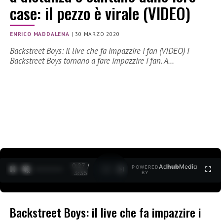
case: il pezzo è virale (VIDEO)
ENRICO MADDALENA
|
30 MARZO 2020
Backstreet Boys: il live che fa impazzire i fan (VIDEO) I
Backstreet Boys tornano a fare impazzire i fan. A…
0:27 /
Ad
hub
Media
POWERED
1
/
2
3:35
BY
Backstreet Boys: il live che fa impazzire i