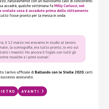
arzo, naturalmente con un nuovissimo cast di concorrenti.
osa accadrà, qualche settimana fa
Milly Carlucci
, nel
ha svelato cosa è accaduto prima dello slittamento
tto fosse pronto per la messa in onda:
na, il 12 marzo noi eravamo in studio al lavoro.
ate, la scenografia, era tutto pronto, io ero sul
rato i maestri. Ho ancora il foglio con tutti gli
prime musiche e i primi scenari”.
 l’arrivo ufficiale di
Ballando con le Stelle 2020
, certi
 successo assicurato.
DIETRO
AVANTI