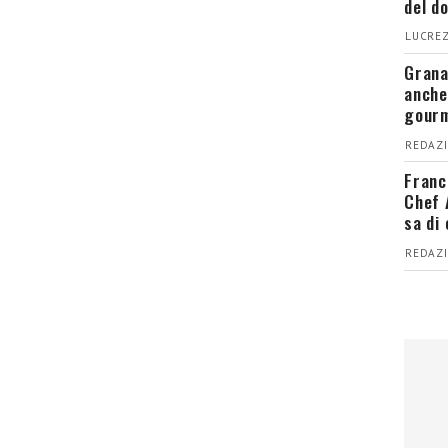
del d
LUCREZ
Grana
anche
gour
REDAZI
Franc
Chef 
sa di
REDAZI