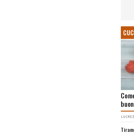
CUC
Come
buon
LUCREZ
Tiram