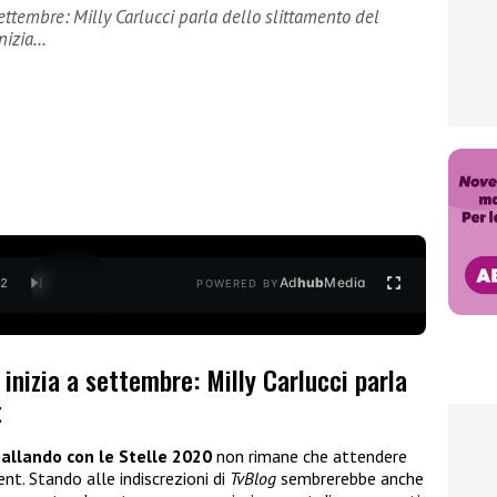
ettembre: Milly Carlucci parla dello slittamento del
nizia…
Ad
hub
Media
/
2
POWERED BY
 inizia a settembre: Milly Carlucci parla
t
Ballando con le Stelle 2020
non rimane che attendere
ent. Stando alle indiscrezioni di
TvBlog
sembrerebbe anche