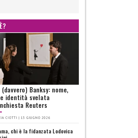
 È?
è (davvero) Banksy: nome,
 e identità svelata
’inchiesta Reuters
IA CIOTTI | 13 GIUGNO 2026
ma, chi è la fidanzata Lodovica
rini