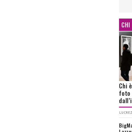
CHI
Chi 
foto
dall
LUCREZ
BigMa
Lazze