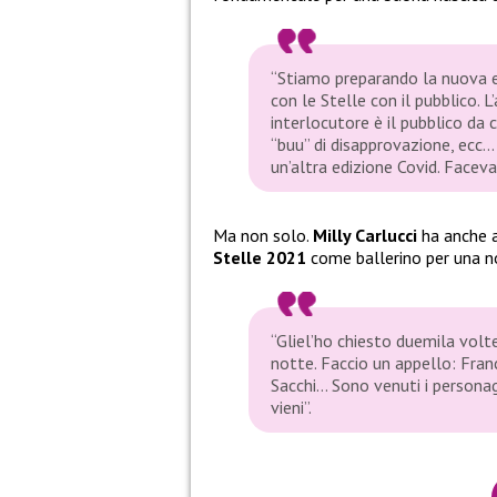
“Stiamo preparando la nuova e
con le Stelle con il pubblico. L
interlocutore è il pubblico da ca
“buu” di disapprovazione, ecc… 
un’altra edizione Covid. Facev
Ma non solo.
Milly Carlucci
ha anche 
Stelle 2021
come ballerino per una n
“Gliel’ho chiesto duemila volt
notte. Faccio un appello: Franc
Sacchi… Sono venuti i personagg
vieni”.