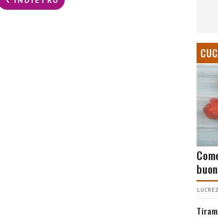
INDIETRO
CUC
Come
buon
LUCREZ
Tiram