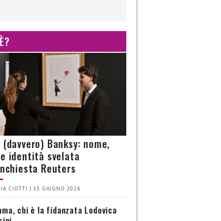
 È?
è (davvero) Banksy: nome,
 e identità svelata
’inchiesta Reuters
IA CIOTTI | 13 GIUGNO 2026
ma, chi è la fidanzata Lodovica
rini