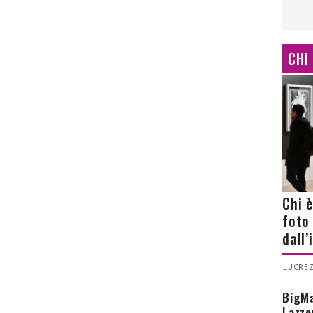
CHI
Chi 
foto
dall
LUCREZ
BigMa
Lazze