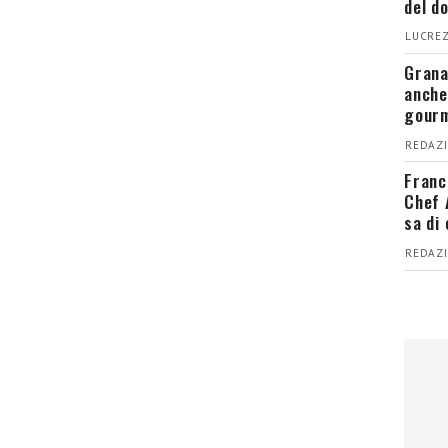
del d
LUCREZ
Grana
anche
gour
REDAZI
Franc
Chef 
sa di
REDAZI