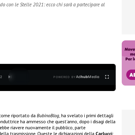
do con le Stelle 2021: ecco chi sarà a partecipare al
Ad
hub
Media
/
2
POWERED BY
 come riportato da
BubinoBlog
, ha svelato i primi dettagli
onduttrice ha ammesso che quest’anno, dopo i disagi della
rebbe riavere nuovamente il pubblico, parte
ella trasmissione. Queste le dichiarazioni della
Carlucci
: