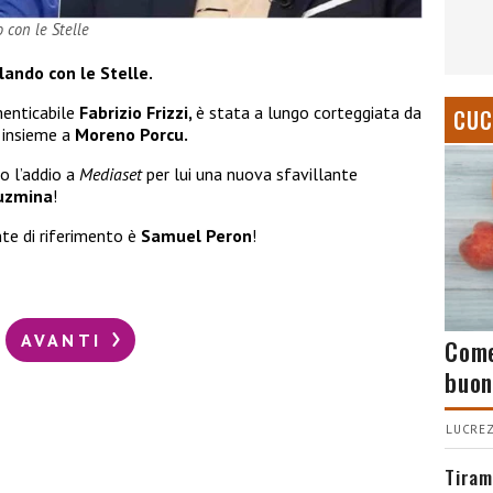
con le Stelle
lando con le Stelle.
menticabile
Fabrizio Frizzi,
è stata a lungo corteggiata da
CUC
 insieme a
Moreno Porcu.
 l’addio a
Mediaset
per lui una nuova sfavillante
uzmina
!
nte di riferimento è
Samuel Peron
!
AVANTI
Come
buon
LUCREZ
Tiram