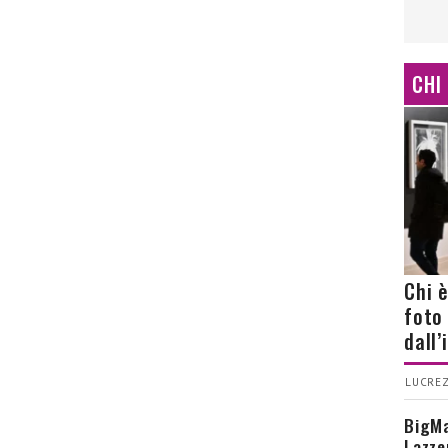
CHI
Chi 
foto
dall
LUCREZ
BigMa
Lazze