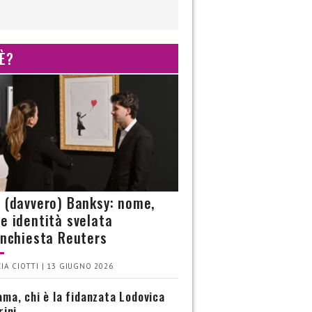
 È?
è (davvero) Banksy: nome,
 e identità svelata
’inchiesta Reuters
IA CIOTTI | 13 GIUGNO 2026
ma, chi è la fidanzata Lodovica
rini