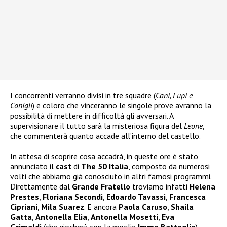
I concorrenti verranno divisi in tre squadre (
Cani, Lupi e
Conigli
) e coloro che vinceranno le singole prove avranno la
possibilità di mettere in difficoltà gli avversari. A
supervisionare il tutto sarà la misteriosa figura del
Leone
,
che commenterà quanto accade all’interno del castello.
In attesa di scoprire cosa accadrà, in queste ore è stato
annunciato il
cast
di
The 50 Italia
, composto da numerosi
volti che abbiamo già conosciuto in altri famosi programmi.
Direttamente dal
Grande Fratello
troviamo infatti
Helena
Prestes
,
Floriana Secondi
,
Edoardo Tavassi
,
Francesca
Cipriani
,
Mila Suarez
. E ancora
Paola Caruso
,
Shaila
Gatta
,
Antonella Elia
,
Antonella Mosetti
,
Eva