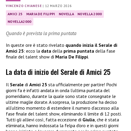
VINCENZO CHIANESE
|
12 MARZO 2026
AMICI 25
MARIA DE FILIPPI
NOVELLA
NOVELLA 2000
NOVELLA2000
Quando è prevista la prima puntata
In queste ore è stato rivelato
quando inizia il Serale di
Amici 25
: ecco la
data
della
prima puntata
della fase
finale del talent show di
Maria De Filippi
.
La data di inizio del Serale di Amici 25
Il
Serale
di
Amici 25
sta ufficialmente per partire! Pochi
giorni fa è infatti andata in onda l’ultima puntata del
pomeridiano, durante la quale sono state consegnate le
ultime maglie dorate. A sorpresa, la produzione ha deciso
all’ultimo momento di estendere il numero d’accesso alla
fase finale del talent show, eliminando il limite di 12 posti.
Tutti gli allievi così, fatta eccezione di
Giulia
, che è stata
eliminata, hanno indossata la felpa d’oro e in questi giorni