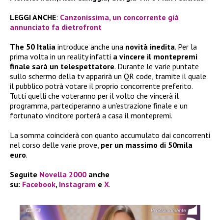
LEGGI ANCHE
:
Canzonissima, un concorrente già
annunciato fa dietrofront
The 50 Italia
introduce anche una
novità inedita
. Per la
prima volta in un reality infatti
a vincere il montepremi
finale sarà un telespettatore
. Durante le varie puntate
sullo schermo della tv apparirà un QR code, tramite il quale
il pubblico potrà votare il proprio concorrente preferito.
Tutti quelli che voteranno per il volto che vincerà il
programma, parteciperanno a un’estrazione finale e un
fortunato vincitore porterà a casa il montepremi.
La somma coinciderà con quanto accumulato dai concorrenti
nel corso delle varie prove,
per un massimo di 50mila
euro
.
Seguite
Novella 2000
anche
su:
Facebook
,
Instagram
e
X
.