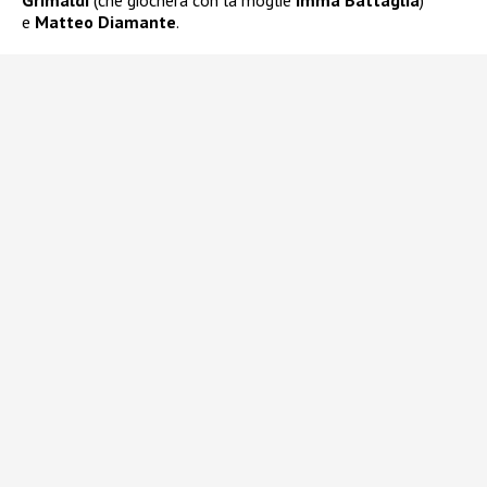
Grimaldi
(che giocherà con la moglie
Imma Battaglia
)
e
Matteo Diamante
.