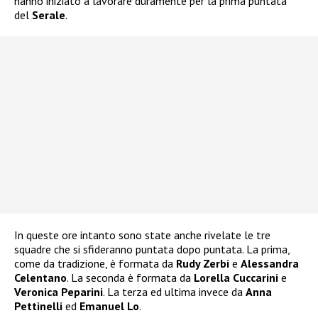
hanno iniziato a lavorare duramente per la prima puntata
del
Serale
.
In queste ore intanto sono state anche rivelate le tre
squadre che si sfideranno puntata dopo puntata. La prima,
come da tradizione, è formata da
Rudy Zerbi
e
Alessandra
Celentano
. La seconda è formata da
Lorella Cuccarini
e
Veronica Peparini
. La terza ed ultima invece da
Anna
Pettinelli
ed
Emanuel Lo
.