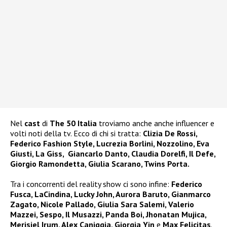
Nel
cast
di
The 50 Italia
troviamo anche anche influencer e
volti noti della tv. Ecco di chi si tratta:
Clizia De Rossi,
Federico Fashion Style, Lucrezia Borlini, Nozzolino, Eva
Giusti, La Giss, Giancarlo Danto, Claudia Dorelfi, Il Defe,
Giorgio Ramondetta, Giulia Scarano, Twins Porta.
Tra i concorrenti del reality show ci sono infine:
Federico
Fusca, LaCindina, Lucky John, Aurora Baruto, Gianmarco
Zagato, Nicole Pallado, Giulia Sara Salemi, Valerio
Mazzei, Sespo, Il Musazzi, Panda Boi, Jhonatan Mujica,
Merisiel Irum, Alex Caniggia, Giorgia Yin
e
Max Felicitas
.