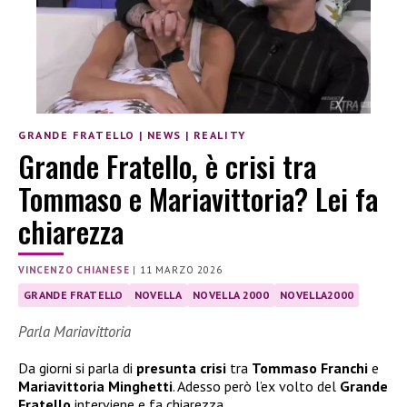
GRANDE FRATELLO
|
NEWS
|
REALITY
Grande Fratello, è crisi tra
Tommaso e Mariavittoria? Lei fa
chiarezza
VINCENZO CHIANESE
|
11 MARZO 2026
GRANDE FRATELLO
NOVELLA
NOVELLA 2000
NOVELLA2000
Parla Mariavittoria
Da giorni si parla di
presunta crisi
tra
Tommaso Franchi
e
Mariavittoria Minghetti
. Adesso però l’ex volto del
Grande
Fratello
interviene e fa chiarezza.