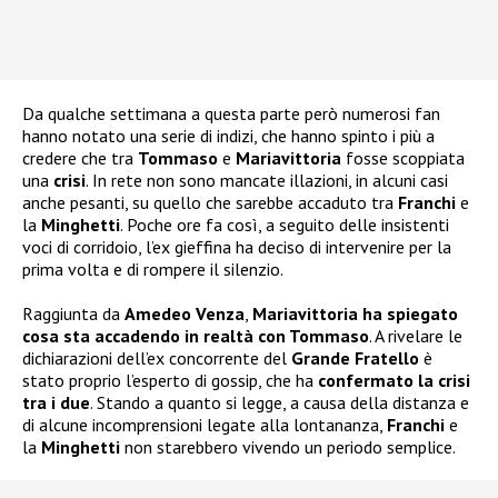
Da qualche settimana a questa parte però numerosi fan
hanno notato una serie di indizi, che hanno spinto i più a
credere che tra
Tommaso
e
Mariavittoria
fosse scoppiata
una
crisi
. In rete non sono mancate illazioni, in alcuni casi
anche pesanti, su quello che sarebbe accaduto tra
Franchi
e
la
Minghetti
. Poche ore fa così, a seguito delle insistenti
voci di corridoio, l’ex gieffina ha deciso di intervenire per la
prima volta e di rompere il silenzio.
Raggiunta da
Amedeo Venza
,
Mariavittoria ha spiegato
cosa sta accadendo in realtà con Tommaso
. A rivelare le
dichiarazioni dell’ex concorrente del
Grande Fratello
è
stato proprio l’esperto di gossip, che ha
confermato la crisi
tra i due
. Stando a quanto si legge, a causa della distanza e
di alcune incomprensioni legate alla lontananza,
Franchi
e
la
Minghetti
non starebbero vivendo un periodo semplice.