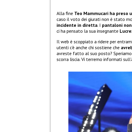
Alla fine
Teo Mammucari ha preso u
caso il voto dei giurati non è stato m
incidente in diretta
. I
pantaloni non 
ci ha pensato la sua insegnante
Lucre
Il web è scoppiato a ridere per entrambi
utenti c’è anche chi sostiene che
avre
avreste fatto al suo posto? Speriamo ch
scorra liscia. Vi terremo informati s