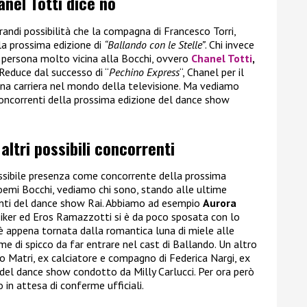
anel Totti dice no
andi possibilità che la compagna di Francesco Torri,
lla prossima edizione di
“Ballando con le Stelle”
. Chi invece
a persona molto vicina alla Bocchi, ovvero
Chanel Totti
,
i. Reduce dal successo di “
Pechino Express
“, Chanel per il
a carriera nel mondo della televisione. Ma vediamo
 concorrenti della prossima edizione del dance show
 altri possibili concorrenti
 possibile presenza come concorrente della prossima
emi Bocchi, vediamo chi sono, stando alle ultime
orrenti del dance show Rai. Abbiamo ad esempio
Aurora
nziker ed Eros Ramazzotti si è da poco sposata con lo
 appena tornata dalla romantica luna di miele alle
 di spicco da far entrare nel cast di Ballando. Un altro
o Matri, ex calciatore e compagno di Federica Nargi, ex
 del dance show condotto da Milly Carlucci. Per ora però
in attesa di conferme ufficiali.