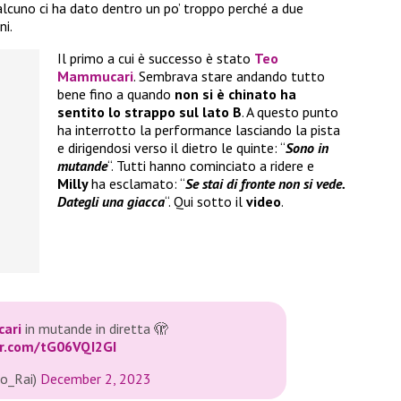
ualcuno ci ha dato dentro un po’ troppo perché a due
ni.
Il primo a cui è successo è stato
Teo
Mammucari
. Sembrava stare andando tutto
bene fino a quando
non si è chinato ha
sentito lo strappo sul lato B
. A questo punto
ha interrotto la performance lasciando la pista
e dirigendosi verso il dietro le quinte: “
Sono in
mutande
“. Tutti hanno cominciato a ridere e
Milly
ha esclamato: “
Se stai di fronte non si vede.
Dategli una giacca
“. Qui sotto il
video
.
ari
in mutande in diretta 🫣
er.com/tG06VQI2GI
o_Rai)
December 2, 2023