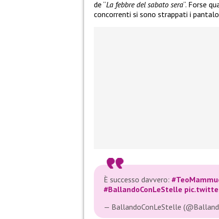
de “
La febbre del sabato sera
“. Forse q
concorrenti si sono strappati i pantalo
È successo davvero:
#TeoMammuc
#BallandoConLeStelle
pic.twitt
— BallandoConLeStelle (@Balland