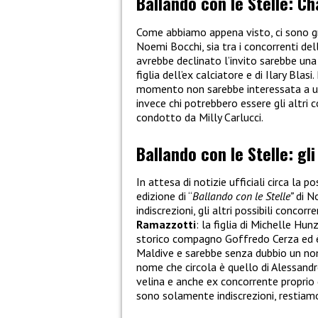
Ballando con le Stelle: Ch
Come abbiamo appena visto, ci sono gr
Noemi Bocchi, sia tra i concorrenti de
avrebbe declinato l’invito sarebbe un
figlia dell’ex calciatore e di Ilary Blas
momento non sarebbe interessata a un
invece chi potrebbero essere gli altri
condotto da Milly Carlucci.
Ballando con le Stelle: gli
In attesa di notizie ufficiali circa la
edizione di “
Ballando con le Stelle”
di No
indiscrezioni, gli altri possibili conc
Ramazzotti
: la figlia di Michelle Hu
storico compagno Goffredo Cerza ed è
Maldive e sarebbe senza dubbio un nome
nome che circola è quello di Alessandr
velina e anche ex concorrente proprio
sono solamente indiscrezioni, restiamo 