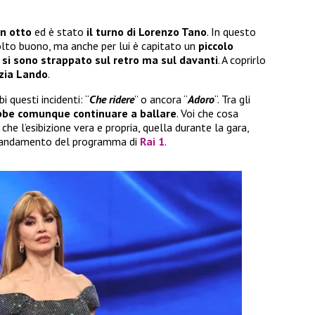
n otto
ed è stato
il turno di Lorenzo Tano
. In questo
olto buono, ma anche per lui è capitato un
piccolo
si sono strappato sul retro ma sul davanti
. A coprirlo
zia Lando
.
 questi incidenti: “
Che ridere
” o ancora “
Adoro
“. Tra gli
bbe comunque continuare a ballare
. Voi che cosa
e l’esibizione vera e propria, quella durante la gara,
ull’andamento del programma di
Rai 1
.