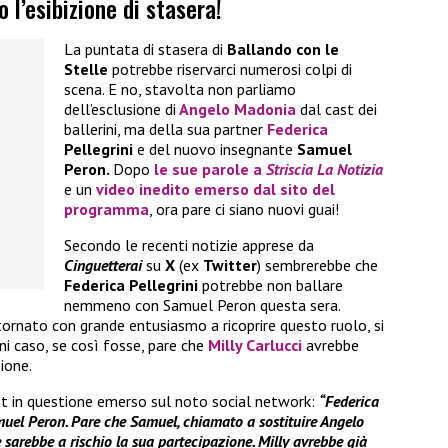
o l’esibizione di stasera!
La puntata di stasera di
Ballando con le
Stelle
potrebbe riservarci numerosi colpi di
scena. E no, stavolta non parliamo
dell’esclusione di
Angelo Madonia
dal cast dei
ballerini, ma della sua partner
Federica
Pellegrini
e del nuovo insegnante
Samuel
Peron.
Dopo
le sue parole a
Striscia La Notizia
e un
video inedito emerso dal sito del
programma
, ora pare ci siano nuovi guai!
Secondo le recenti notizie apprese da
Cinguetterai
su
X
(ex
Twitter
) sembrerebbe che
Federica Pellegrini
potrebbe non ballare
nemmeno con Samuel Peron questa sera.
tornato con grande entusiasmo a ricoprire questo ruolo, si
ni caso, se così fosse, pare che
Milly Carlucci
avrebbe
ione.
t in questione emerso sul noto social network:
“Federica
uel Peron. Pare che Samuel, chiamato a sostituire Angelo
 sarebbe a rischio la sua partecipazione. Milly avrebbe già