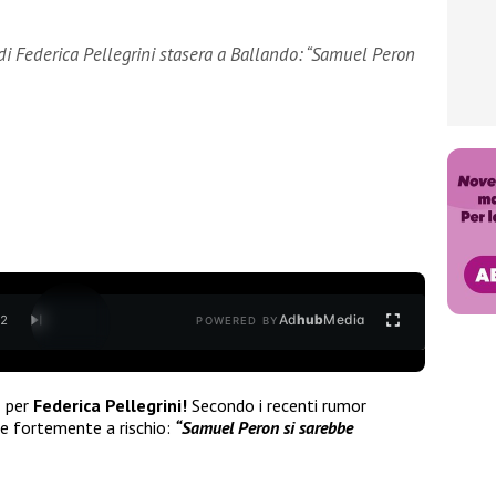
 di Federica Pellegrini stasera a Ballando: “Samuel Peron
Ad
hub
Media
/
2
POWERED BY
e
per
Federica Pellegrini!
Secondo i recenti rumor
e fortemente a rischio:
“Samuel Peron si sarebbe