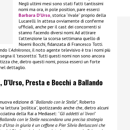
Negli ultimi mesi sono stati fatti tantissimi
nomi ma ora, in pole position, pare esserci
Barbara D’Urso
, storica “rivale” proprio della
Lucarelli. In attesa ovviamente di conferme
ufficiali, anche per il cast dei concorrenti si
stanno facendo diversi nomi. Ad attirare
l’attenzione la scorsa settimana quello di
Noemi Bocchi, fidanzata di Francesco Totti.
ndo l’
Adnkronos
, il noto agente televisivo è tra i nomi più
assegna il ‘tesoretto’. Tutti questi nomi non sono ancora
tizza che, dietro questi nomi, possa esserci un forte
nel dettaglio.
 D’Urso, Presta e Bocchi a Ballando
 nuova edizione di “
Ballando con le Stelle”
, Roberto
na lettura “politica”, ipotizzando anche che, dietro alcuni
cciatina della Rai a Mediaset: “
Gli addetti ai ‘livori’
 Ballando con le Stelle nascondano una precisa strategia
d’Urso in giuria è un ceffone a Pier Silvio Berlusconi che